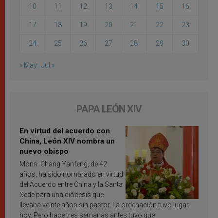
10
11
12
13
14
15
16
17
18
19
20
21
22
23
24
25
26
27
28
29
30
« May
Jul »
PAPA LEÓN XIV
En virtud del acuerdo con
China, León XIV nombra un
nuevo obispo
Mons. Chang Yanfeng, de 42
años, ha sido nombrado en virtud
del Acuerdo entre China y la Santa
Sede para una diócesis que
llevaba veinte años sin pastor. La ordenación tuvo lugar
hoy. Pero hace tres semanas antes tuvo que