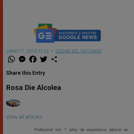
blindaje contra nepotismo
según nuevos Reglamentos de
León XIV
JUNIO 17, 2019 13:26
CIUDAD DEL VATICANO
W
M
F
T
S
h
e
a
w
h
a
s
c
i
a
t
s
e
t
r
Share this Entry
s
e
b
t
e
A
n
o
e
p
g
o
r
Rosa Die Alcolea
p
e
k
r
View all articles
Profesional con 7 años de experiencia laboral en