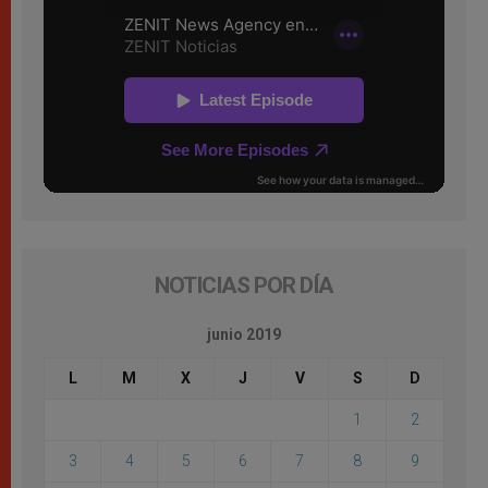
NOTICIAS POR DÍA
junio 2019
L
M
X
J
V
S
D
1
2
3
4
5
6
7
8
9