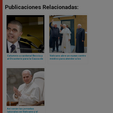
Publicaciones Relacionadas:
Calumnio a cardenal Becciu y
Vaticano abre un nuevo centro
al Dicasterio para la Causa de
médico para atender a los
los Santos: Tribunal del
pobres en plena Plaza de San
Vaticano lo declara culpable
Pedro
Así serán las jornadas
laborales en Vaticano y el