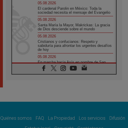
05.08.2026
El cardenal Parolin en México: Toda la
sociedad necesita el mensaje del Evangelio
05.08.2026
Santa María la Mayor, Makrickas: La gracia
de Dios desciende sobre el mundo
05.08.2026
Cristianos y confucianos: Respeto y
sabiduría para afrontar los urgentes desafíos
de hoy
05.08.2026
En marcha hacia Asís en nombre de San
Francisco, a la espera de León
05.08.2026
Venezuela, Padre Pagniello: "En medio del
dolor, una Iglesia que no se rinde"
05.08.2026
La Fuerza del "Círculo de Héroes" con el
Papa en la Audiencia General
05.08.2026
Nuncio en Ucrania: Preocupa escuchar a
quienes bendicen la guerra
Quiénes somos
FAQ
La Propiedad
Los servicios
Difusión
05.08.2026