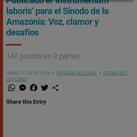
Publicado el ‘Instrumentum
laboris’ para el Sínodo de la
Amazonía: Voz, clamor y
desafíos
147 puntos en 3 partes
JUNIO 17, 2019 13:26
ROSA DIE ALCOLEA
CIUDAD DEL
VATICANO
W
M
F
T
S
h
e
a
w
h
a
s
c
i
a
t
s
e
t
r
Share this Entry
s
e
b
t
e
A
n
o
e
p
g
o
r
p
e
k
r