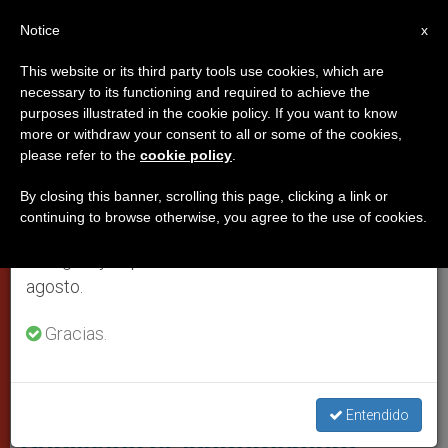
ES
Notice
×
x
Aviso importante
This website or its third party tools use cookies, which are
necessary to its functioning and required to achieve the
Del 27 de julio al 7 de agosto haremos la pausa
CIUDAD DEL VATICANO
purposes illustrated in the cookie policy. If you want to know
anual, aprovechando que en el periodo de verano
more or withdraw your consent to all or some of the cookies,
please refer to the
cookie policy
.
se generan menos informaciones y también el
consumo de las mismas disminuye.
By closing this banner, scrolling this page, clicking a link or
continuing to browse otherwise, you agree to the use of cookies.
Retomamos el trabajo ordinario de las ediciones
en inglés y español de ZENIT el lunes 10 de
agosto.
Gracias.
Francisco Se Encontró Con Los Indígenas De Perú En Puerto
Maldonado, En Enero 2018 ©
Entendido