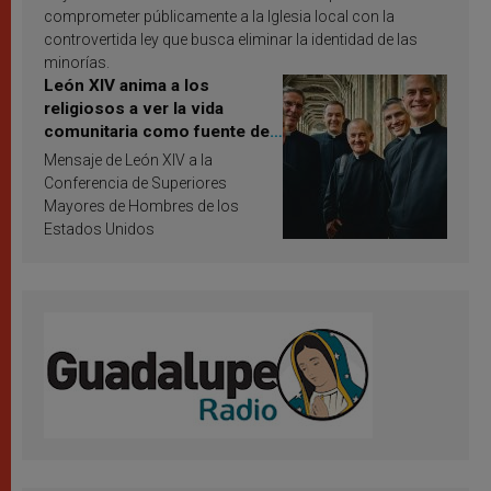
comprometer públicamente a la Iglesia local con la
controvertida ley que busca eliminar la identidad de las
minorías.
León XIV anima a los
religiosos a ver la vida
comunitaria como fuente de
inspiración y santificación
Mensaje de León XIV a la
Conferencia de Superiores
Mayores de Hombres de los
Estados Unidos