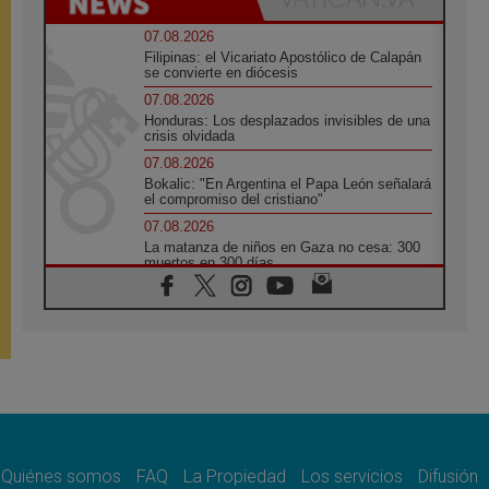
07.08.2026
Filipinas: el Vicariato Apostólico de Calapán
se convierte en diócesis
07.08.2026
Honduras: Los desplazados invisibles de una
crisis olvidada
07.08.2026
Bokalic: "En Argentina el Papa León señalará
el compromiso del cristiano"
07.08.2026
La matanza de niños en Gaza no cesa: 300
muertos en 300 días
07.08.2026
Tagle: La guerra desfigura el mundo, solo la
revelación de Dios lo transfigura
07.08.2026
Presentada la Trienal de Arte de las
Universidades Católicas: «Exercises in
Empathy»
07.08.2026
Fortunatus Nwachukwu: la comunicación
como misión al servicio del Evangelio
Quiénes somos
FAQ
La Propiedad
Los servicios
Difusión