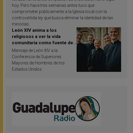
hoy. Pero hace tres semanas antes tuvo que
comprometer públicamente a la Iglesia local con la
controvertida ley que busca eliminar la identidad de las
minorías.
León XIV anima a los
religiosos a ver la vida
comunitaria como fuente de
inspiración y santificación
Mensaje de León XIV a la
Conferencia de Superiores
Mayores de Hombres de los
Estados Unidos