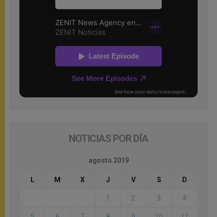
NOTICIAS POR DÍA
agosto 2019
L
M
X
J
V
S
D
1
2
3
4
5
6
7
8
9
10
11