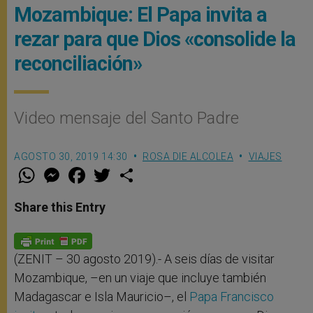
Mozambique: El Papa invita a
rezar para que Dios «consolide la
reconciliación»
Video mensaje del Santo Padre
AGOSTO 30, 2019 14:30
ROSA DIE ALCOLEA
VIAJES
W
M
F
T
S
h
e
a
w
h
a
s
c
i
a
t
s
e
t
r
Share this Entry
s
e
b
t
e
A
n
o
e
p
g
o
r
p
e
k
r
(ZENIT – 30 agosto 2019).- A seis días de visitar
Mozambique, –en un viaje que incluye también
Madagascar e Isla Mauricio–, el
Papa Francisco