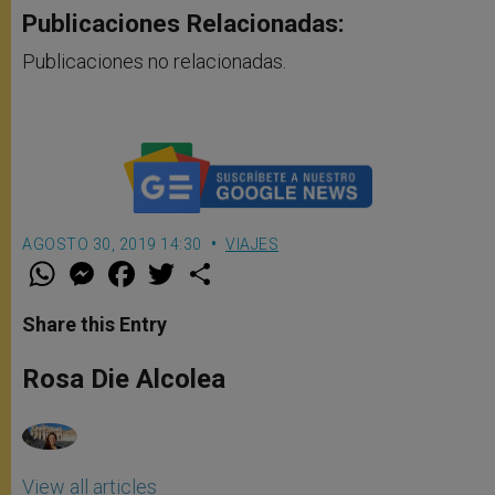
Publicaciones Relacionadas:
Publicaciones no relacionadas.
AGOSTO 30, 2019 14:30
VIAJES
W
M
F
T
S
h
e
a
w
h
a
s
c
i
a
t
s
e
t
r
Share this Entry
s
e
b
t
e
A
n
o
e
p
g
o
r
Rosa Die Alcolea
p
e
k
r
View all articles