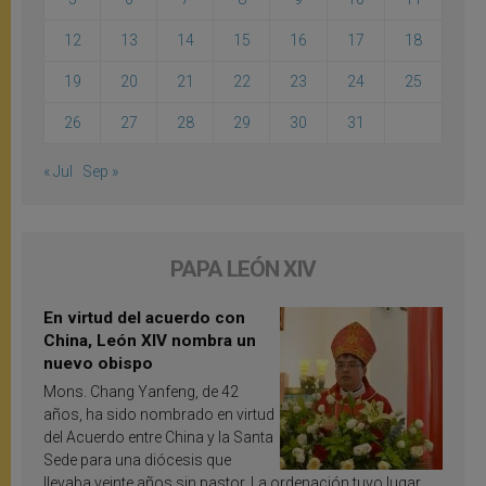
12
13
14
15
16
17
18
19
20
21
22
23
24
25
26
27
28
29
30
31
« Jul
Sep »
PAPA LEÓN XIV
En virtud del acuerdo con
China, León XIV nombra un
nuevo obispo
Mons. Chang Yanfeng, de 42
años, ha sido nombrado en virtud
del Acuerdo entre China y la Santa
Sede para una diócesis que
llevaba veinte años sin pastor. La ordenación tuvo lugar