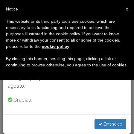
ES
Notice
×
x
Aviso importante
This website or its third party tools use cookies, which are
necessary to its functioning and required to achieve the
Del 27 de julio al 7 de agosto haremos la pausa
purposes illustrated in the cookie policy. If you want to know
anual, aprovechando que en el periodo de verano
more or withdraw your consent to all or some of the cookies,
please refer to the
cookie policy
.
se generan menos informaciones y también el
consumo de las mismas disminuye.
By closing this banner, scrolling this page, clicking a link or
continuing to browse otherwise, you agree to the use of cookies.
Retomamos el trabajo ordinario de las ediciones
en inglés y español de ZENIT el lunes 10 de
agosto.
Gracias.
Entendido