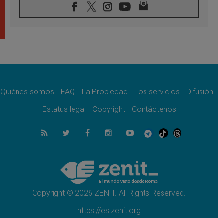
08.08.2026
En Colombia, «la paz no se compra con una
firma»
08.08.2026
En Venezuela celebraron los 416 años del
Santo Cristo de La Grita
08.08.2026
El Papa: en Santa Ágata contemplamos la
victoria del amor sobre la muerte
Quiénes somos
FAQ
La Propiedad
Los servicios
Difusión
08.08.2026
León XIV visitará el Santuario de la Madre
Estatus legal
Copyright
Contáctenos
del Buen Consejo de Genazzano
07.08.2026
Filipinas: el Vicariato Apostólico de Calapán
se convierte en diócesis
07.08.2026
Honduras: Los desplazados invisibles de una
crisis olvidada
Copyright © 2026 ZENIT. All Rights Reserved.
https://es.zenit.org