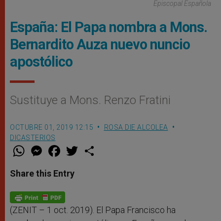
Episcopal Española
España: El Papa nombra a Mons.
Bernardito Auza nuevo nuncio
apostólico
Sustituye a Mons. Renzo Fratini
OCTUBRE 01, 2019 12:15
ROSA DIE ALCOLEA
DICASTERIOS
W
M
F
T
S
h
e
a
w
h
a
s
c
i
a
t
s
e
t
r
Share this Entry
s
e
b
t
e
A
n
o
e
p
g
o
r
p
e
k
r
(ZENIT – 1 oct. 2019). El Papa Francisco ha