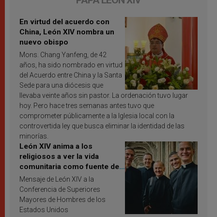
En virtud del acuerdo con
China, León XIV nombra un
nuevo obispo
Mons. Chang Yanfeng, de 42
años, ha sido nombrado en virtud
del Acuerdo entre China y la Santa
Sede para una diócesis que
llevaba veinte años sin pastor. La ordenación tuvo lugar
hoy. Pero hace tres semanas antes tuvo que
comprometer públicamente a la Iglesia local con la
controvertida ley que busca eliminar la identidad de las
minorías.
León XIV anima a los
religiosos a ver la vida
comunitaria como fuente de
inspiración y santificación
Mensaje de León XIV a la
Conferencia de Superiores
Mayores de Hombres de los
Estados Unidos