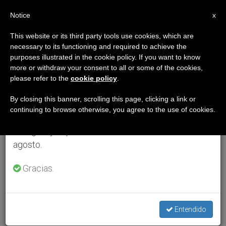
ES
Notice
×
x
Aviso importante
This website or its third party tools use cookies, which are
necessary to its functioning and required to achieve the
Del 27 de julio al 7 de agosto haremos la pausa
purposes illustrated in the cookie policy. If you want to know
anual, aprovechando que en el periodo de verano
more or withdraw your consent to all or some of the cookies,
please refer to the
cookie policy
.
se generan menos informaciones y también el
consumo de las mismas disminuye.
By closing this banner, scrolling this page, clicking a link or
continuing to browse otherwise, you agree to the use of cookies.
Retomamos el trabajo ordinario de las ediciones
en inglés y español de ZENIT el lunes 10 de
agosto.
Gracias.
Entendido