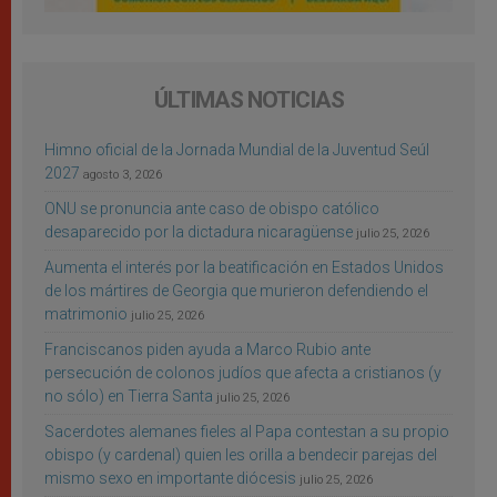
ÚLTIMAS NOTICIAS
Himno oficial de la Jornada Mundial de la Juventud Seúl
2027
agosto 3, 2026
ONU se pronuncia ante caso de obispo católico
desaparecido por la dictadura nicaragüense
julio 25, 2026
Aumenta el interés por la beatificación en Estados Unidos
de los mártires de Georgia que murieron defendiendo el
matrimonio
julio 25, 2026
Franciscanos piden ayuda a Marco Rubio ante
persecución de colonos judíos que afecta a cristianos (y
no sólo) en Tierra Santa
julio 25, 2026
Sacerdotes alemanes fieles al Papa contestan a su propio
obispo (y cardenal) quien les orilla a bendecir parejas del
mismo sexo en importante diócesis
julio 25, 2026