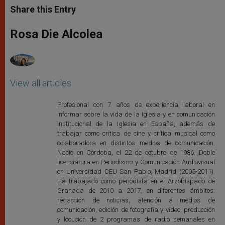
t
s
e
t
r
Share this Entry
s
e
b
t
e
A
n
o
e
p
g
o
r
Rosa Die Alcolea
p
e
k
r
View all articles
Profesional con 7 años de experiencia laboral en
informar sobre la vida de la Iglesia y en comunicación
institucional de la Iglesia en España, además de
trabajar como crítica de cine y crítica musical como
colaboradora en distintos medios de comunicación.
Nació en Córdoba, el 22 de octubre de 1986. Doble
licenciatura en Periodismo y Comunicación Audiovisual
en Universidad CEU San Pablo, Madrid (2005-2011).
Ha trabajado como periodista en el Arzobispado de
Granada de 2010 a 2017, en diferentes ámbitos:
redacción de noticias, atención a medios de
comunicación, edición de fotografía y vídeo, producción
y locución de 2 programas de radio semanales en