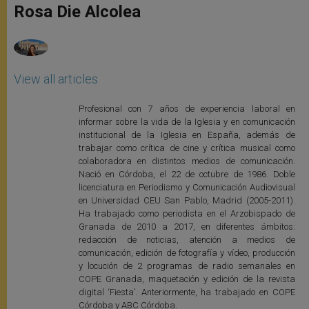
p
g
o
r
Rosa Die Alcolea
p
e
k
r
View all articles
Profesional con 7 años de experiencia laboral en
informar sobre la vida de la Iglesia y en comunicación
institucional de la Iglesia en España, además de
trabajar como crítica de cine y crítica musical como
colaboradora en distintos medios de comunicación.
Nació en Córdoba, el 22 de octubre de 1986. Doble
licenciatura en Periodismo y Comunicación Audiovisual
en Universidad CEU San Pablo, Madrid (2005-2011).
Ha trabajado como periodista en el Arzobispado de
Granada de 2010 a 2017, en diferentes ámbitos:
redacción de noticias, atención a medios de
comunicación, edición de fotografía y vídeo, producción
y locución de 2 programas de radio semanales en
COPE Granada, maquetación y edición de la revista
digital ‘Fiesta’. Anteriormente, ha trabajado en COPE
Córdoba y ABC Córdoba.