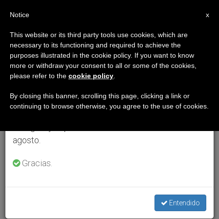
ES
Notice
×
x
Aviso importante
This website or its third party tools use cookies, which are
necessary to its functioning and required to achieve the
Del 27 de julio al 7 de agosto haremos la pausa
purposes illustrated in the cookie policy. If you want to know
anual, aprovechando que en el periodo de verano
more or withdraw your consent to all or some of the cookies,
please refer to the
cookie policy
.
se generan menos informaciones y también el
consumo de las mismas disminuye.
By closing this banner, scrolling this page, clicking a link or
continuing to browse otherwise, you agree to the use of cookies.
Retomamos el trabajo ordinario de las ediciones
en inglés y español de ZENIT el lunes 10 de
agosto.
Gracias.
Entendido