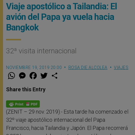
Viaje apostólico a Tailandia: El
avión del Papa ya vuela hacia
Bangkok
32ª visita internacional
NOVIEMBRE 19, 2019 20:00
ROSA DIE ALCOLEA
VIAJES
W
M
F
T
S
h
e
a
w
h
a
s
c
i
a
t
s
e
t
r
Share this Entry
s
e
b
t
e
A
n
o
e
p
g
o
r
p
e
k
r
(ZENIT – 29 nov. 2019).- Esta tarde ha comenzado el
32º viaje apostólico internacional del Papa
Francisco, hacia Tailandia y Japón. El Papa recorrerá