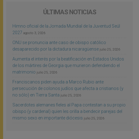
ÚLTIMAS NOTICIAS
Himno oficial de la Jornada Mundial de la Juventud Seúl
2027
agosto 3, 2026
ONU se pronuncia ante caso de obispo católico
desaparecido por la dictadura nicaragüense
julio 25, 2026
Aumenta el interés por la beatificación en Estados Unidos
de los mártires de Georgia que murieron defendiendo el
matrimonio
julio 25, 2026
Franciscanos piden ayuda a Marco Rubio ante
persecución de colonos judíos que afecta a cristianos (y
no sólo) en Tierra Santa
julio 25, 2026
Sacerdotes alemanes fieles al Papa contestan a su propio
obispo (y cardenal) quien les orilla a bendecir parejas del
mismo sexo en importante diócesis
julio 25, 2026