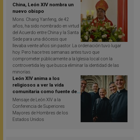
China, León XIV nombra un
nuevo obispo
Mons. Chang Yanfeng, de 42
años, ha sido nombrado en virtud
del Acuerdo entre China y la Santa
Sede para una diócesis que
llevaba veinte años sin pastor. La ordenación tuvo lugar
hoy. Pero hace tres semanas antes tuvo que
comprometer públicamente a la Iglesia local con la
controvertida ley que busca eliminar la identidad de las
minorías.
León XIV anima a los
religiosos a ver la vida
comunitaria como fuente de
inspiración y santificación
Mensaje de León XIV a la
Conferencia de Superiores
Mayores de Hombres de los
Estados Unidos