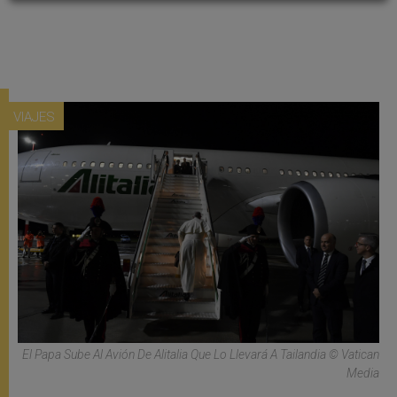
VIAJES
El Papa Sube Al Avión De Alitalia Que Lo Llevará A Tailandia © Vatican
Media