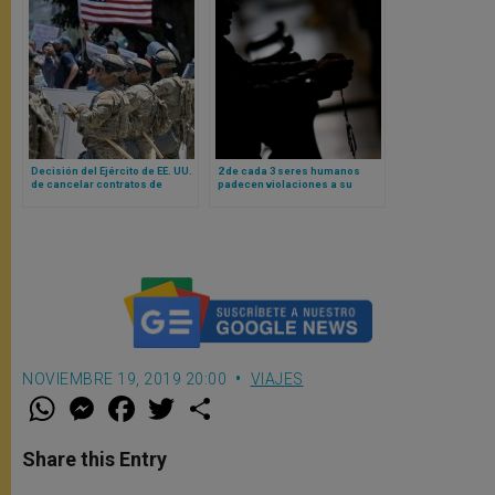
Decisión del Ejército de EE. UU.
2 de cada 3 seres humanos
de cancelar contratos de
padecen violaciones a su
capillas provoca protestas
libertad religiosa, según nuevo
entre los militares católicos
informe de Ayuda a la Iglesia
Necesitada
NOVIEMBRE 19, 2019 20:00
VIAJES
W
M
F
T
S
h
e
a
w
h
a
s
c
i
a
t
s
e
t
r
Share this Entry
s
e
b
t
e
A
n
o
e