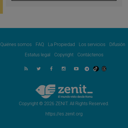
Tagle: La guerra desfigura el mundo, solo la
revelación de Dios lo transfigura
07.08.2026
Presentada la Trienal de Arte de las
Universidades Católicas: «Exercises in
Empathy»
07.08.2026
Fortunatus Nwachukwu: la comunicación
como misión al servicio del Evangelio
Quiénes somos
FAQ
La Propiedad
Los servicios
Difusión
07.08.2026
Estatus legal
Copyright
Contáctenos
SIGNIS 2026, dar voz a las religiosas en el
espacio público
07.08.2026
Lanzan un proyecto de empoderamiento
digital para mujeres líderes en África
07.08.2026
Programa oficial del Viaje Apostólico del
Papa León XIV a Francia
Copyright © 2026 ZENIT. All Rights Reserved.
https://es.zenit.org