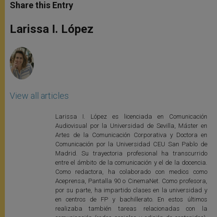
t
s
e
t
r
Share this Entry
s
e
b
t
e
A
n
o
e
p
g
o
r
Larissa I. López
p
e
k
r
View all articles
Larissa I. López es licenciada en Comunicación
Audiovisual por la Universidad de Sevilla, Máster en
Artes de la Comunicación Corporativa y Doctora en
Comunicación por la Universidad CEU San Pablo de
Madrid. Su trayectoria profesional ha transcurrido
entre el ámbito de la comunicación y el de la docencia.
Como redactora, ha colaborado con medios como
Aceprensa, Pantalla 90 o CinemaNet. Como profesora,
por su parte, ha impartido clases en la universidad y
en centros de FP y bachillerato. En estos últimos
realizaba también tareas relacionadas con la