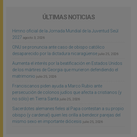
ÚLTIMAS NOTICIAS
Himno oficial de la Jornada Mundial de la Juventud Seúl
2027
agosto 3, 2026
ONU se pronuncia ante caso de obispo católico
desaparecido por la dictadura nicaragüense
julio 25, 2026
Aumenta el interés por la beatificación en Estados Unidos
de los mártires de Georgia que murieron defendiendo el
matrimonio
julio 25, 2026
Franciscanos piden ayuda a Marco Rubio ante
persecución de colonos judíos que afecta a cristianos (y
no sólo) en Tierra Santa
julio 25, 2026
Sacerdotes alemanes fieles al Papa contestan a su propio
obispo (y cardenal) quien les orilla a bendecir parejas del
mismo sexo en importante diócesis
julio 25, 2026