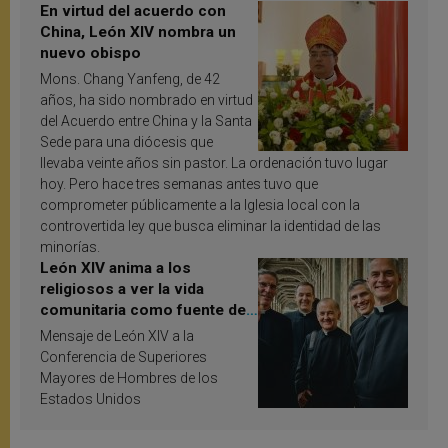
En virtud del acuerdo con
China, León XIV nombra un
nuevo obispo
Mons. Chang Yanfeng, de 42
años, ha sido nombrado en virtud
del Acuerdo entre China y la Santa
Sede para una diócesis que
llevaba veinte años sin pastor. La ordenación tuvo lugar
hoy. Pero hace tres semanas antes tuvo que
comprometer públicamente a la Iglesia local con la
controvertida ley que busca eliminar la identidad de las
minorías.
León XIV anima a los
religiosos a ver la vida
comunitaria como fuente de
inspiración y santificación
Mensaje de León XIV a la
Conferencia de Superiores
Mayores de Hombres de los
Estados Unidos