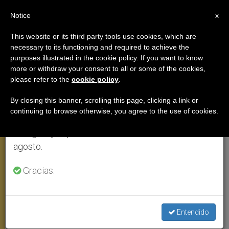
ES
Notice
×
x
Aviso importante
This website or its third party tools use cookies, which are
necessary to its functioning and required to achieve the
Del 27 de julio al 7 de agosto haremos la pausa
VIAJES
purposes illustrated in the cookie policy. If you want to know
anual, aprovechando que en el periodo de verano
more or withdraw your consent to all or some of the cookies,
please refer to the
cookie policy
.
se generan menos informaciones y también el
consumo de las mismas disminuye.
By closing this banner, scrolling this page, clicking a link or
continuing to browse otherwise, you agree to the use of cookies.
Retomamos el trabajo ordinario de las ediciones
en inglés y español de ZENIT el lunes 10 de
agosto.
Gracias.
Visita Del Papa Al Hospital De San Luis, En Bangkok © Zenit/Deborah
Entendido
Castellano