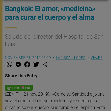
Bangkok: El amor, «medicina»
para curar el cuerpo y el alma
Saludo del director del Hospital de San
Luis
NOVIEMBRE 21, 2019 06:29
LARISSA I. LÓPEZ
VIAJES
W
M
F
T
S
h
e
a
w
h
a
s
c
i
a
t
s
e
t
r
Share this Entry
s
e
b
t
e
A
n
o
e
p
g
o
r
p
e
k
r
(ZENIT – 21 nov. 2019).- «Como su Santidad dijo una
vez, el amor es la mejor medicina y remedio para
curar no solo el cuerpo, sino también el espíritu. Esta