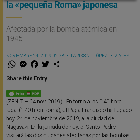
la «pequeña Roma» japonesa
Afectada por la bomba atómica en
1945
NOVIEMBRE 24, 2019 02:38
LARISSA I. LÓPEZ
VIAJES
W
M
F
T
S
h
e
a
w
h
a
s
c
i
a
t
s
e
t
r
Share this Entry
s
e
b
t
e
A
n
o
e
p
g
o
r
p
e
k
r
(ZENIT – 24 nov. 2019).- En torno a las 9:40 hora
local (1:40 h. en Roma), el Papa Francisco ha llegado
hoy, 24 de noviembre de 2019, a la ciudad de
Nagasaki. En la jornada de hoy, el Santo Padre
visitará las dos ciudades afectadas por las bombas