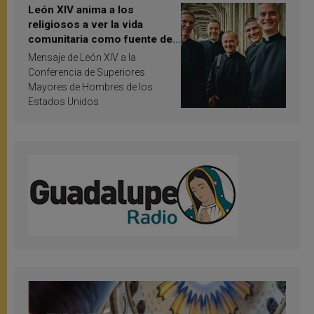
León XIV anima a los
religiosos a ver la vida
comunitaria como fuente de
inspiración y santificación
Mensaje de León XIV a la
Conferencia de Superiores
Mayores de Hombres de los
Estados Unidos