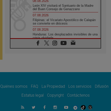
08.08.2026
León XIV visitará el Santuario de la Madre
del Buen Consejo de Genazzano
07.08.2026
Filipinas: el Vicariato Apostólico de Calapán
se convierte en diócesis
07.08.2026
Honduras: Los desplazados invisibles de una
crisis olvidada
07.08.2026
Bokalic: "En Argentina el Papa León señalará
el compromiso del cristiano"
07.08.2026
La matanza de niños en Gaza no cesa: 300
muertos en 300 días
07.08.2026
Tagle: La guerra desfigura el mundo, solo la
revelación de Dios lo transfigura
Quiénes somos
FAQ
La Propiedad
Los servicios
Difusión
07.08.2026
Presentada la Trienal de Arte de las
Estatus legal
Copyright
Contáctenos
Universidades Católicas: «Exercises in
Empathy»
07.08.2026
Fortunatus Nwachukwu: la comunicación