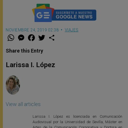
NOVIEMBRE 24, 2019 02:38
VIAJES
W
M
F
T
S
h
e
a
w
h
a
s
c
i
a
t
s
e
t
r
Share this Entry
s
e
b
t
e
A
n
o
e
p
g
o
r
Larissa I. López
p
e
k
r
View all articles
Larissa I. López es licenciada en Comunicación
Audiovisual por la Universidad de Sevilla, Máster en
Artes de la Comunicación Corporativa y Doctora en