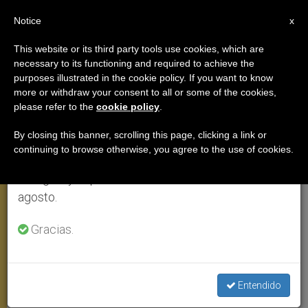
ES
Notice
×
x
Aviso importante
This website or its third party tools use cookies, which are
necessary to its functioning and required to achieve the
Del 27 de julio al 7 de agosto haremos la pausa
VIAJES
purposes illustrated in the cookie policy. If you want to know
anual, aprovechando que en el periodo de verano
more or withdraw your consent to all or some of the cookies,
please refer to the
cookie policy
.
se generan menos informaciones y también el
consumo de las mismas disminuye.
By closing this banner, scrolling this page, clicking a link or
continuing to browse otherwise, you agree to the use of cookies.
Retomamos el trabajo ordinario de las ediciones
en inglés y español de ZENIT el lunes 10 de
agosto.
Gracias.
El Papa En Nagasaki © Vatican Media
Entendido
Japón: El Papa visita Nagasaki,