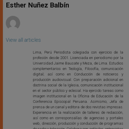
p
g
o
r
Esther Nuñez Balbín
p
e
k
r
View all articles
Lima, Perú Periodista colegiada con ejercicio de la
profesión desde 2001. Licenciada en periodismo por la
Universidad Jaime Bausate y Meza, de Lima. Estudios
complementarios en Teología, Filosofía, comunicación
digital; así como en Conducción de noticieros y
producción audiovisual. Con preparación adicional en
doctrina social de la Iglesia, comunicación institucional
en el sector público y eclesial. Ha ejercido tareas como
imagen institucional en la Oficina de Educación de la
Conferencia Episcopal Peruana. Asimismo, Jefa de
prensa de un canal y editora de dos revistas impresas.
Experiencia en la realización de talleres de redacción,
así como en corresponsalías de agencias y portales
web, dirección, producción y conducción de programas
de radio y televisión. Colabora con artículos, entrevistas