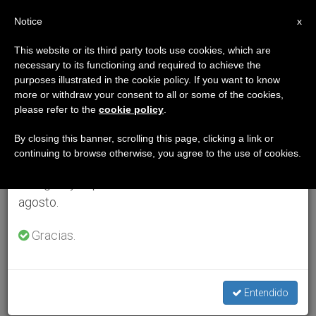
ES
Notice
×
x
Aviso importante
This website or its third party tools use cookies, which are
necessary to its functioning and required to achieve the
Del 27 de julio al 7 de agosto haremos la pausa
purposes illustrated in the cookie policy. If you want to know
anual, aprovechando que en el periodo de verano
more or withdraw your consent to all or some of the cookies,
please refer to the
cookie policy
.
se generan menos informaciones y también el
consumo de las mismas disminuye.
By closing this banner, scrolling this page, clicking a link or
continuing to browse otherwise, you agree to the use of cookies.
Retomamos el trabajo ordinario de las ediciones
en inglés y español de ZENIT el lunes 10 de
agosto.
Gracias.
Entendido