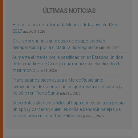
ÚLTIMAS NOTICIAS
Himno oficial de la Jornada Mundial de la Juventud Seúl
2027
agosto 3, 2026
ONU se pronuncia ante caso de obispo católico
desaparecido por la dictadura nicaragüense
julio 25, 2026
Aumenta el interés por la beatificación en Estados Unidos
de los mártires de Georgia que murieron defendiendo el
matrimonio
julio 25, 2026
Franciscanos piden ayuda a Marco Rubio ante
persecución de colonos judíos que afecta a cristianos (y
no sólo) en Tierra Santa
julio 25, 2026
Sacerdotes alemanes fieles al Papa contestan a su propio
obispo (y cardenal) quien les orilla a bendecir parejas del
mismo sexo en importante diócesis
julio 25, 2026