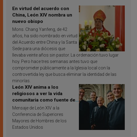
En virtud del acuerdo con
China, León XIV nombra un
nuevo obispo
Mons. Chang Yanfeng, de 42
años, ha sido nombrado en virtud
del Acuerdo entre China y la Santa
Sede para una diócesis que
llevaba veinte años sin pastor. La ordenación tuvo lugar
hoy. Pero hace tres semanas antes tuvo que
comprometer públicamente a la Iglesia local con la
controvertida ley que busca eliminar la identidad de las
minorías.
León XIV anima a los
religiosos a ver la vida
comunitaria como fuente de
inspiración y santificación
Mensaje de León XIV a la
Conferencia de Superiores
Mayores de Hombres de los
Estados Unidos