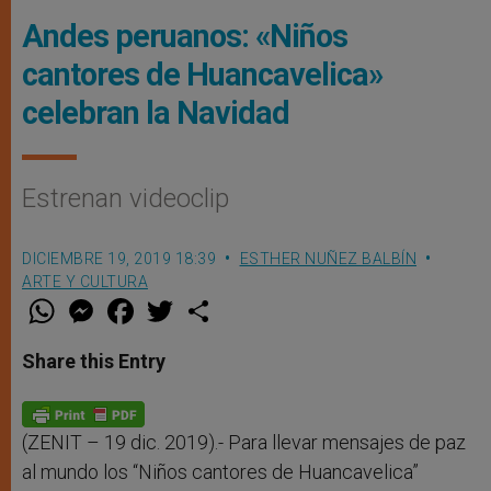
Andes peruanos: «Niños
cantores de Huancavelica»
celebran la Navidad
Estrenan videoclip
DICIEMBRE 19, 2019 18:39
ESTHER NUÑEZ BALBÍN
ARTE Y CULTURA
W
M
F
T
S
h
e
a
w
h
a
s
c
i
a
t
s
e
t
r
Share this Entry
s
e
b
t
e
A
n
o
e
p
g
o
r
p
e
k
r
(ZENIT – 19 dic. 2019).- Para llevar mensajes de paz
al mundo los “Niños cantores de Huancavelica”