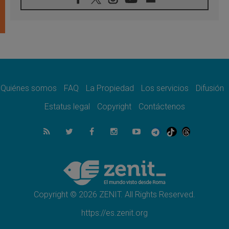
07.08.2026
Tagle: La guerra desfigura el mundo, solo la
revelación de Dios lo transfigura
07.08.2026
Presentada la Trienal de Arte de las
Universidades Católicas: «Exercises in
Empathy»
07.08.2026
Fortunatus Nwachukwu: la comunicación
como misión al servicio del Evangelio
Quiénes somos
FAQ
La Propiedad
Los servicios
Difusión
07.08.2026
Estatus legal
Copyright
Contáctenos
SIGNIS 2026, dar voz a las religiosas en el
espacio público
07.08.2026
Lanzan un proyecto de empoderamiento
digital para mujeres líderes en África
07.08.2026
Programa oficial del Viaje Apostólico del
Papa León XIV a Francia
Copyright © 2026 ZENIT. All Rights Reserved.
https://es.zenit.org