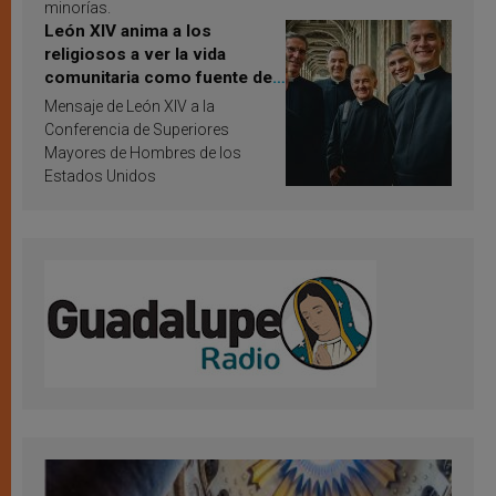
minorías.
León XIV anima a los
religiosos a ver la vida
comunitaria como fuente de
inspiración y santificación
Mensaje de León XIV a la
Conferencia de Superiores
Mayores de Hombres de los
Estados Unidos