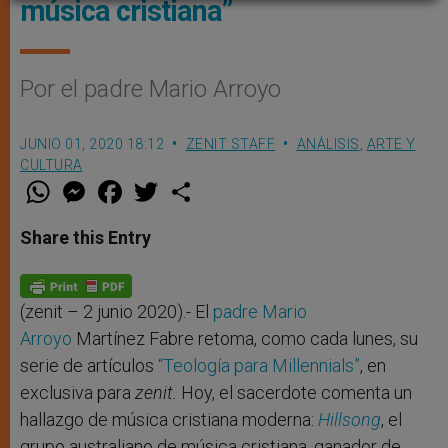
música cristiana”
Por el padre Mario Arroyo
JUNIO 01, 2020 18:12
ZENIT STAFF
ANÁLISIS
,
ARTE Y
CULTURA
W
M
F
T
S
h
e
a
w
h
a
s
c
i
a
t
s
e
t
r
Share this Entry
s
e
b
t
e
A
n
o
e
p
g
o
r
p
e
k
r
(zenit – 2 junio 2020).- El
padre Mario
Arroyo
Martínez Fabre retoma, como cada lunes, su
serie de artículos
“Teología para Millennials”
, en
exclusiva para
zenit.
Hoy, el sacerdote comenta un
hallazgo de música cristiana moderna:
Hillsong
, el
grupo australiano de música cristiana, ganador de