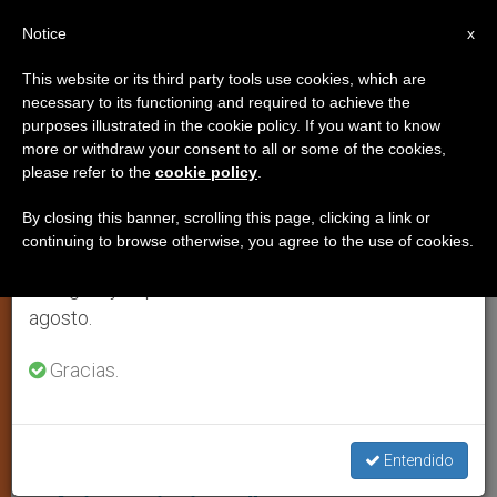
ES
Notice
×
x
Aviso importante
This website or its third party tools use cookies, which are
necessary to its functioning and required to achieve the
Del 27 de julio al 7 de agosto haremos la pausa
,
ANÁLISIS
ARTE Y CULTURA
purposes illustrated in the cookie policy. If you want to know
anual, aprovechando que en el periodo de verano
more or withdraw your consent to all or some of the cookies,
please refer to the
cookie policy
.
se generan menos informaciones y también el
consumo de las mismas disminuye.
By closing this banner, scrolling this page, clicking a link or
continuing to browse otherwise, you agree to the use of cookies.
Retomamos el trabajo ordinario de las ediciones
en inglés y español de ZENIT el lunes 10 de
agosto.
Gracias.
Grupo De Música Australiano Hillsong (C) Hillsong Music
Teología para Millennials:
Entendido
“Hillsong, el grupo australiano de