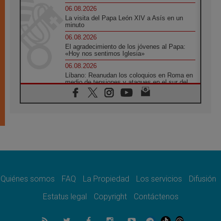
06.08.2026
La visita del Papa León XIV a Asís en un
minuto
06.08.2026
El agradecimiento de los jóvenes al Papa:
«Hoy nos sentimos Iglesia»
06.08.2026
Líbano: Reanudan los coloquios en Roma en
medio de tensiones y ataques en el sur del
país
06.08.2026
Hiroshima y Nagasaki, 81 años después.
Comienzan "Diez Días Oración por la Paz"
06.08.2026
Pizzaballa en Asís: los cristianos quieren
paz
06.08.2026
Sturla: La visita de León XIV será una buena
noticia para todo el Uruguay
Quiénes somos
FAQ
La Propiedad
Los servicios
Difusión
06.08.2026
Estatus legal
Copyright
Contáctenos
León XIV: La revolución del Evangelio
derriba los muros que separan
06.08.2026