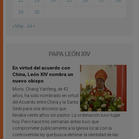
22
23
24
25
26
27
28
29
30
« May
Jul »
PAPA LEÓN XIV
En virtud del acuerdo con
China, León XIV nombra un
nuevo obispo
Mons. Chang Yanfeng, de 42
años, ha sido nombrado en virtud
del Acuerdo entre China y la Santa
Sede para una diócesis que
llevaba veinte años sin pastor. La ordenación tuvo lugar
hoy. Pero hace tres semanas antes tuvo que
comprometer públicamente a la Iglesia local con la
controvertida ley que busca eliminar la identidad de las