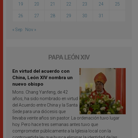
19
20
21
22
23
24
25
26
27
28
29
30
31
« Sep
Nov »
PAPA LEÓN XIV
En virtud del acuerdo con
China, León XIV nombra un
nuevo obispo
Mons. Chang Yanfeng, de 42
años, ha sido nombrado en virtud
del Acuerdo entre China y la Santa
Sede para una diócesis que
llevaba veinte años sin pastor. La ordenación tuvo lugar
hoy. Pero hace tres semanas antes tuvo que
comprometer públicamente a la Iglesia local con la
controvertida ley que busca eliminar la identidad de las