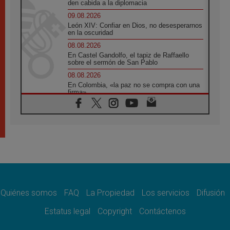
den cabida a la diplomacia
09.08.2026
León XIV: Confiar en Dios, no desesperarnos
en la oscuridad
08.08.2026
En Castel Gandolfo, el tapiz de Raffaello
sobre el sermón de San Pablo
08.08.2026
En Colombia, «la paz no se compra con una
firma»
08.08.2026
En Venezuela celebraron los 416 años del
Santo Cristo de La Grita
08.08.2026
El Papa: en Santa Ágata contemplamos la
victoria del amor sobre la muerte
08.08.2026
León XIV visitará el Santuario de la Madre
del Buen Consejo de Genazzano
Quiénes somos
FAQ
La Propiedad
Los servicios
Difusión
07.08.2026
Filipinas: el Vicariato Apostólico de Calapán
Estatus legal
Copyright
Contáctenos
se convierte en diócesis
07.08.2026