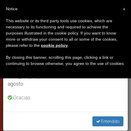
ES
Notice
×
x
Aviso importante
This website or its third party tools use cookies, which are
necessary to its functioning and required to achieve the
Del 27 de julio al 7 de agosto haremos la pausa
CIUDAD DEL VATICANO
purposes illustrated in the cookie policy. If you want to know
anual, aprovechando que en el periodo de verano
more or withdraw your consent to all or some of the cookies,
please refer to the
cookie policy
.
se generan menos informaciones y también el
consumo de las mismas disminuye.
By closing this banner, scrolling this page, clicking a link or
continuing to browse otherwise, you agree to the use of cookies.
Retomamos el trabajo ordinario de las ediciones
en inglés y español de ZENIT el lunes 10 de
agosto.
Gracias.
José Nelson Onuchic (C) ICMC-USP
Entendido
Academia de Ciencias: José