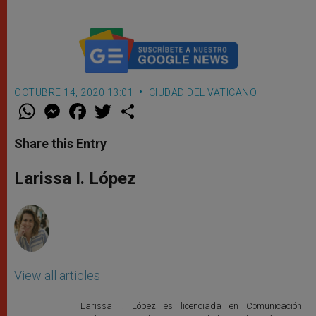
OCTUBRE 14, 2020 13:01
CIUDAD DEL VATICANO
W
M
F
T
S
h
e
a
w
h
a
s
c
i
a
t
s
e
t
r
Share this Entry
s
e
b
t
e
A
n
o
e
p
g
o
r
Larissa I. López
p
e
k
r
View all articles
Larissa I. López es licenciada en Comunicación