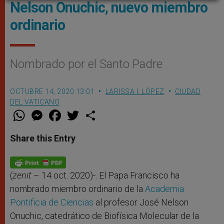
Nelson Onuchic, nuevo miembro
ordinario
Nombrado por el Santo Padre
OCTUBRE 14, 2020 13:01
LARISSA I. LÓPEZ
CIUDAD
DEL VATICANO
W
M
F
T
S
h
e
a
w
h
a
s
c
i
a
t
s
e
t
r
Share this Entry
s
e
b
t
e
A
n
o
e
p
g
o
r
p
e
k
r
(
zenit
– 14 oct. 2020)-. El Papa Francisco ha
nombrado miembro ordinario de la
Academia
Pontificia de Ciencias
al profesor José Nelson
Onuchic, catedrático de Biofísica Molecular de la