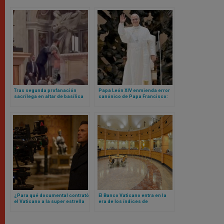
Tras segunda profanación
Papa León XIV enmienda error
sacrílega en altar de basílica
canónico de Papa Francisco:
vaticana, cardenal realiza rito
ahora sí cualquier mujer (o
para pedir perdón a Dios
laico) podrá ser gobernador
del Vaticano
¿Para qué documental contrató
El Banco Vaticano entra en la
el Vaticano a la super estrella
era de los índices de
de Hollywood Chris Pratt? Esto
referencia basados ​​en la fe
es todo lo que se sabe