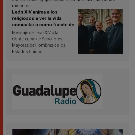
minorías.
León XIV anima a los
religiosos a ver la vida
comunitaria como fuente de
inspiración y santificación
Mensaje de León XIV a la
Conferencia de Superiores
Mayores de Hombres de los
Estados Unidos