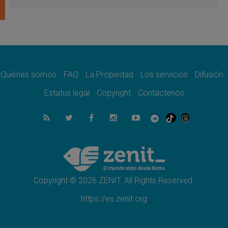
del Buen Consejo de Genazzano
07.08.2026
Filipinas: el Vicariato Apostólico de Calapán
se convierte en diócesis
07.08.2026
Honduras: Los desplazados invisibles de una
crisis olvidada
Quiénes somos
FAQ
La Propiedad
Los servicios
Difusión
07.08.2026
Bokalic: "En Argentina el Papa León señalará
Estatus legal
Copyright
Contáctenos
el compromiso del cristiano"
07.08.2026
La matanza de niños en Gaza no cesa: 300
muertos en 300 días
07.08.2026
Tagle: La guerra desfigura el mundo, solo la
revelación de Dios lo transfigura
Copyright © 2026 ZENIT. All Rights Reserved.
https://es.zenit.org