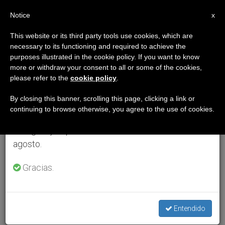
ES
Notice
×
x
Aviso importante
This website or its third party tools use cookies, which are
necessary to its functioning and required to achieve the
Del 27 de julio al 7 de agosto haremos la pausa
purposes illustrated in the cookie policy. If you want to know
anual, aprovechando que en el periodo de verano
more or withdraw your consent to all or some of the cookies,
please refer to the
cookie policy
.
se generan menos informaciones y también el
consumo de las mismas disminuye.
By closing this banner, scrolling this page, clicking a link or
continuing to browse otherwise, you agree to the use of cookies.
Retomamos el trabajo ordinario de las ediciones
en inglés y español de ZENIT el lunes 10 de
agosto.
Gracias.
Entendido