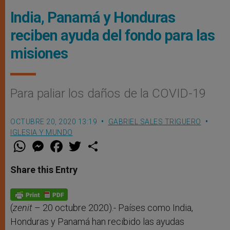
India, Panamá y Honduras
reciben ayuda del fondo para las
misiones
Para paliar los daños de la COVID-19
OCTUBRE 20, 2020 13:19
GABRIEL SALES TRIGUERO
IGLESIA Y MUNDO
W
M
F
T
S
h
e
a
w
h
a
s
c
i
a
t
s
e
t
r
Share this Entry
s
e
b
t
e
A
n
o
e
p
g
o
r
p
e
k
r
(
zenit
– 20 octubre 2020).- Países como India,
Honduras y Panamá han recibido las ayudas