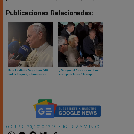
Publicaciones Relacionadas:
Esto ha dicho Papa León XIV
¿Por qué el Papa no rezó en
sobre Rupnik, situación en
mezquita turca? Trump,
Venezuela y derechos de
Ucrania y la próxima
libertad religiosa de migrantes
residencia del Papa León XIV
en USA
OCTUBRE 20, 2020 13:19
IGLESIA Y MUNDO
W
M
F
T
S