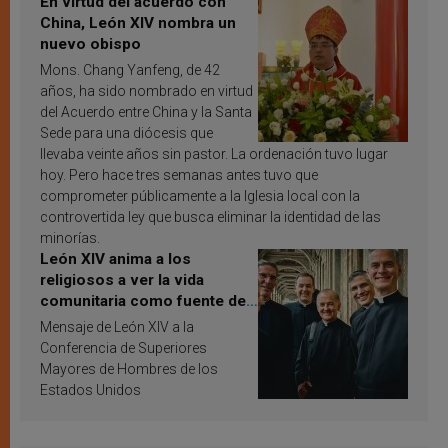
En virtud del acuerdo con
China, León XIV nombra un
nuevo obispo
Mons. Chang Yanfeng, de 42
años, ha sido nombrado en virtud
del Acuerdo entre China y la Santa
Sede para una diócesis que
llevaba veinte años sin pastor. La ordenación tuvo lugar
hoy. Pero hace tres semanas antes tuvo que
comprometer públicamente a la Iglesia local con la
controvertida ley que busca eliminar la identidad de las
minorías.
León XIV anima a los
religiosos a ver la vida
comunitaria como fuente de
inspiración y santificación
Mensaje de León XIV a la
Conferencia de Superiores
Mayores de Hombres de los
Estados Unidos