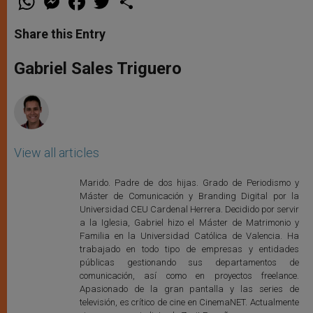
h
e
a
w
h
a
s
c
i
a
t
s
e
t
r
Share this Entry
s
e
b
t
e
A
n
o
e
p
g
o
r
Gabriel Sales Triguero
p
e
k
r
View all articles
Marido. Padre de dos hijas. Grado de Periodismo y
Máster de Comunicación y Branding Digital por la
Universidad CEU Cardenal Herrera. Decidido por servir
a la Iglesia, Gabriel hizo el Máster de Matrimonio y
Familia en la Universidad Católica de Valencia. Ha
trabajado en todo tipo de empresas y entidades
públicas gestionando sus departamentos de
comunicación, así como en proyectos freelance.
Apasionado de la gran pantalla y las series de
televisión, es crítico de cine en CinemaNET. Actualmente