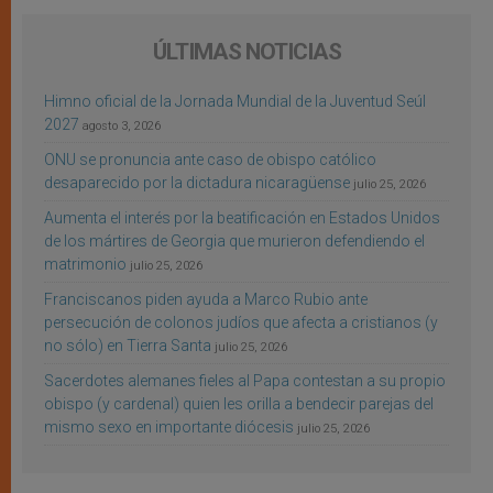
ÚLTIMAS NOTICIAS
Himno oficial de la Jornada Mundial de la Juventud Seúl
2027
agosto 3, 2026
ONU se pronuncia ante caso de obispo católico
desaparecido por la dictadura nicaragüense
julio 25, 2026
Aumenta el interés por la beatificación en Estados Unidos
de los mártires de Georgia que murieron defendiendo el
matrimonio
julio 25, 2026
Franciscanos piden ayuda a Marco Rubio ante
persecución de colonos judíos que afecta a cristianos (y
no sólo) en Tierra Santa
julio 25, 2026
Sacerdotes alemanes fieles al Papa contestan a su propio
obispo (y cardenal) quien les orilla a bendecir parejas del
mismo sexo en importante diócesis
julio 25, 2026