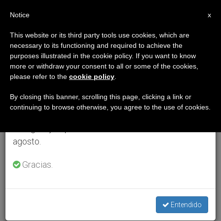
ES
Notice
×
x
Aviso importante
This website or its third party tools use cookies, which are
necessary to its functioning and required to achieve the
Del 27 de julio al 7 de agosto haremos la pausa
purposes illustrated in the cookie policy. If you want to know
anual, aprovechando que en el periodo de verano
more or withdraw your consent to all or some of the cookies,
please refer to the
cookie policy
.
se generan menos informaciones y también el
consumo de las mismas disminuye.
By closing this banner, scrolling this page, clicking a link or
continuing to browse otherwise, you agree to the use of cookies.
Retomamos el trabajo ordinario de las ediciones
en inglés y español de ZENIT el lunes 10 de
agosto.
Gracias.
Entendido