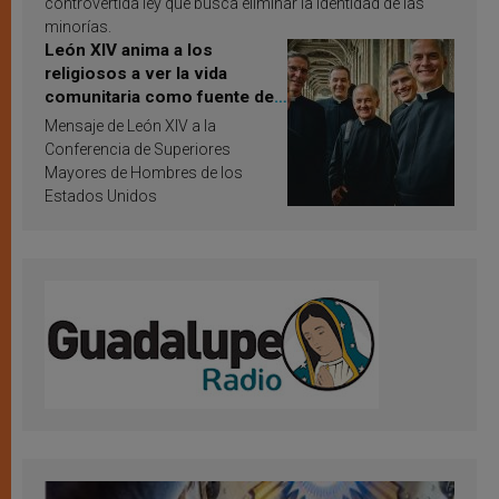
controvertida ley que busca eliminar la identidad de las
minorías.
León XIV anima a los
religiosos a ver la vida
comunitaria como fuente de
inspiración y santificación
Mensaje de León XIV a la
Conferencia de Superiores
Mayores de Hombres de los
Estados Unidos