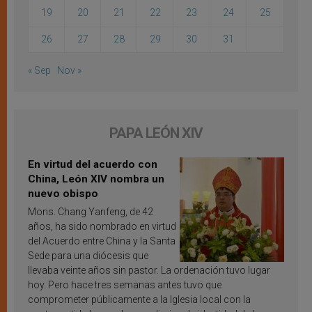
19
20
21
22
23
24
25
26
27
28
29
30
31
« Sep
Nov »
PAPA LEÓN XIV
En virtud del acuerdo con
China, León XIV nombra un
nuevo obispo
Mons. Chang Yanfeng, de 42
años, ha sido nombrado en virtud
del Acuerdo entre China y la Santa
Sede para una diócesis que
llevaba veinte años sin pastor. La ordenación tuvo lugar
hoy. Pero hace tres semanas antes tuvo que
comprometer públicamente a la Iglesia local con la