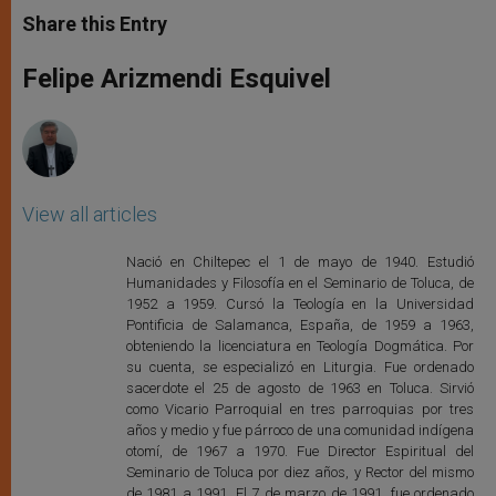
t
s
e
t
r
Share this Entry
s
e
b
t
e
A
n
o
e
p
g
o
r
Felipe Arizmendi Esquivel
p
e
k
r
View all articles
Nació en Chiltepec el 1 de mayo de 1940. Estudió
Humanidades y Filosofía en el Seminario de Toluca, de
1952 a 1959. Cursó la Teología en la Universidad
Pontificia de Salamanca, España, de 1959 a 1963,
obteniendo la licenciatura en Teología Dogmática. Por
su cuenta, se especializó en Liturgia. Fue ordenado
sacerdote el 25 de agosto de 1963 en Toluca. Sirvió
como Vicario Parroquial en tres parroquias por tres
años y medio y fue párroco de una comunidad indígena
otomí, de 1967 a 1970. Fue Director Espiritual del
Seminario de Toluca por diez años, y Rector del mismo
de 1981 a 1991. El 7 de marzo de 1991, fue ordenado