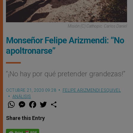
Misión (C) Cathopic. Carlos Daniel
Monseñor Felipe Arizmendi: “No
apoltronarse”
“¡No hay por qué pretender grandezas!”
OCTUBRE 21, 2020 09:28
FELIPE ARIZMENDI ESQUIVEL
ANÁLISIS
W
M
F
T
S
h
e
a
w
h
a
s
c
i
a
t
s
e
t
r
Share this Entry
s
e
b
t
e
A
n
o
e
p
g
o
r