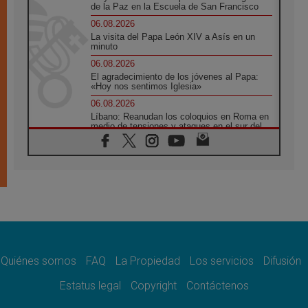
de la Paz en la Escuela de San Francisco
06.08.2026
La visita del Papa León XIV a Asís en un
minuto
06.08.2026
El agradecimiento de los jóvenes al Papa:
«Hoy nos sentimos Iglesia»
06.08.2026
Líbano: Reanudan los coloquios en Roma en
medio de tensiones y ataques en el sur del
país
06.08.2026
Hiroshima y Nagasaki, 81 años después.
Comienzan "Diez Días Oración por la Paz"
06.08.2026
Pizzaballa en Asís: los cristianos quieren
paz
06.08.2026
Sturla: La visita de León XIV será una buena
noticia para todo el Uruguay
Quiénes somos
FAQ
La Propiedad
Los servicios
Difusión
06.08.2026
Estatus legal
Copyright
Contáctenos
León XIV: La revolución del Evangelio
derriba los muros que separan