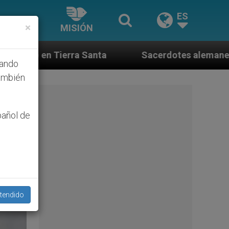
ES
×
MISIÓN
Sacerdotes alemanes fieles al Papa contestan a su
hando
ambién
pañol de
tendido