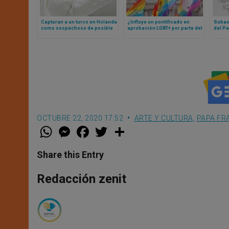
Capturan a un turco en Holanda
¿Influye un pontificado en
Subas
como sospechoso de posible
aprobación LGBT+ por parte del
del P
atentado contra el Papa
clero? Un estudio responde
comie
Francisco
impre
partid
OCTUBRE 22, 2020 17:52
ARTE Y CULTURA
,
PAPA FR
W
M
F
T
S
h
e
a
w
h
a
s
c
i
a
t
s
e
t
r
Share this Entry
s
e
b
t
e
A
n
o
e
p
g
o
r
Redacción zenit
p
e
k
r