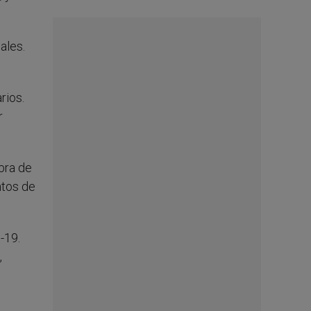
ales.
rios.
r
bra de
ntos de
-19.
,