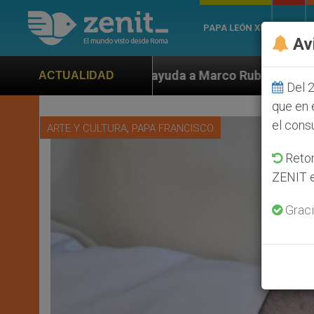
PAPA LEÓN XIV
ROMA
Av
da a Marco Rubio ante persecución de colonos judíos q
ACTUALIDAD
Del 2
que en 
el cons
,
ARTE Y CULTURA
PAPA FRANCISCO
Retom
ZENIT e
Graci