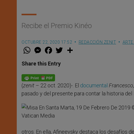
Recibe el Premio Kinéo
OCTUBRE 22, 2020 17:52
REDACCIÓN ZENIT
ARTE
W
M
F
T
S
h
e
a
w
h
a
s
c
i
a
t
s
e
t
r
Share this Entry
s
e
b
t
e
A
n
o
e
p
g
o
r
p
e
k
(
zenit
– 22 oct. 2020)-. El
documental
Francesco
r
pasado y del presente para contar la historia de
otros. En ella, Afineevsky destaca los desafíos d