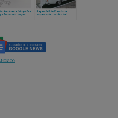
tarán cámara fotográfica
Papamóvil de Francisco
apa Francisco: pugna
espera autorización del
nza con este
gobierno israelí para
sionante precio de
convertirse en el «vehículo de
a
la esperanza» de Gaza
ANCISCO