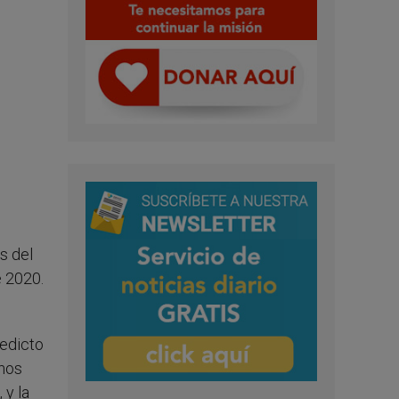
s del
e 2020.
nedicto
chos
 y la