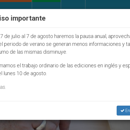
IGLESIA Y MUNDO
DOCUMENTOS
DONATIVOS
iso importante
ue afecta a cristianos (y no sólo) en Tierra Santa
7 de julio al 7 de agosto haremos la pausa anual, aprovec
el periodo de verano se generan menos informaciones y t
umo de las mismas disminuye.
amos el trabajo ordinario de las ediciones en inglés y es
l lunes 10 de agosto.
as.
En