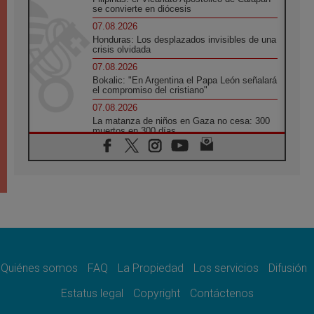
se convierte en diócesis
07.08.2026
Honduras: Los desplazados invisibles de una
crisis olvidada
07.08.2026
Bokalic: "En Argentina el Papa León señalará
el compromiso del cristiano"
07.08.2026
La matanza de niños en Gaza no cesa: 300
muertos en 300 días
07.08.2026
Tagle: La guerra desfigura el mundo, solo la
revelación de Dios lo transfigura
07.08.2026
Presentada la Trienal de Arte de las
Universidades Católicas: «Exercises in
Empathy»
07.08.2026
Fortunatus Nwachukwu: la comunicación
como misión al servicio del Evangelio
Quiénes somos
FAQ
La Propiedad
Los servicios
Difusión
07.08.2026
Estatus legal
Copyright
Contáctenos
SIGNIS 2026, dar voz a las religiosas en el
espacio público