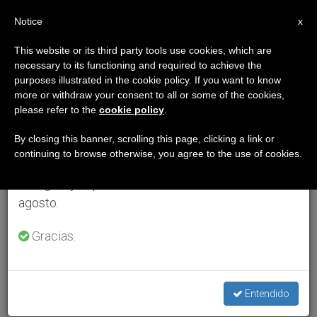
ES
Notice
×
x
Aviso importante
This website or its third party tools use cookies, which are
necessary to its functioning and required to achieve the
Del 27 de julio al 7 de agosto haremos la pausa
purposes illustrated in the cookie policy. If you want to know
anual, aprovechando que en el periodo de verano
more or withdraw your consent to all or some of the cookies,
please refer to the
cookie policy
.
se generan menos informaciones y también el
consumo de las mismas disminuye.
By closing this banner, scrolling this page, clicking a link or
continuing to browse otherwise, you agree to the use of cookies.
Retomamos el trabajo ordinario de las ediciones
en inglés y español de ZENIT el lunes 10 de
agosto.
Gracias.
Entendido