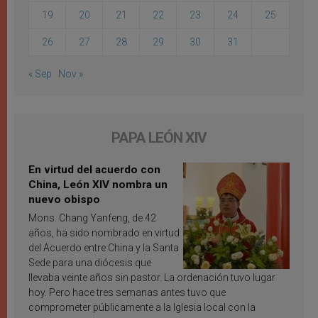
19
20
21
22
23
24
25
26
27
28
29
30
31
« Sep
Nov »
PAPA LEÓN XIV
En virtud del acuerdo con
China, León XIV nombra un
nuevo obispo
Mons. Chang Yanfeng, de 42
años, ha sido nombrado en virtud
del Acuerdo entre China y la Santa
Sede para una diócesis que
llevaba veinte años sin pastor. La ordenación tuvo lugar
hoy. Pero hace tres semanas antes tuvo que
comprometer públicamente a la Iglesia local con la