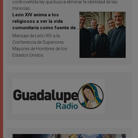
controvertida ley que busca eliminar la identidad de las
minorías.
León XIV anima a los
religiosos a ver la vida
comunitaria como fuente de
inspiración y santificación
Mensaje de León XIV a la
Conferencia de Superiores
Mayores de Hombres de los
Estados Unidos