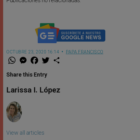
Publicaciones no relacionadas.
OCTUBRE 23, 2020 16:14
PAPA FRANCISCO
W
M
F
T
S
h
e
a
w
h
a
s
c
i
a
t
s
e
t
r
Share this Entry
s
e
b
t
e
A
n
o
e
p
g
o
r
Larissa I. López
p
e
k
r
View all articles