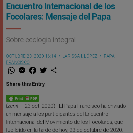
Encuentro Internacional de los
Focolares: Mensaje del Papa
Sobre ecología integral
OCTUBRE 23, 2020 16:14
LARISSA I. LÓPEZ
PAPA
FRANCISCO
W
M
F
T
S
h
e
a
w
h
a
s
c
i
a
t
s
e
t
r
Share this Entry
s
e
b
t
e
A
n
o
e
p
g
o
r
p
e
k
r
(
zenit
– 23 oct. 2020)-. El Papa Francisco ha enviado
un mensaje a los participantes del Encuentro
Internacional del Movimiento de los Focolares, que
fue leído en la tarde de hoy, 23 de octubre de 2020.