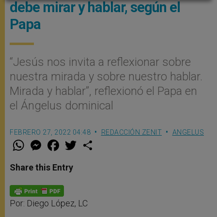
debe mirar y hablar, según el
Papa
“Jesús nos invita a reflexionar sobre
nuestra mirada y sobre nuestro hablar.
Mirada y hablar”, reflexionó el Papa en
el Ángelus dominical
FEBRERO 27, 2022 04:48
REDACCIÓN ZENIT
ANGELUS
W
M
F
T
S
h
e
a
w
h
a
s
c
i
a
t
s
e
t
r
Share this Entry
s
e
b
t
e
A
n
o
e
p
g
o
r
p
e
k
r
Por: Diego López, LC