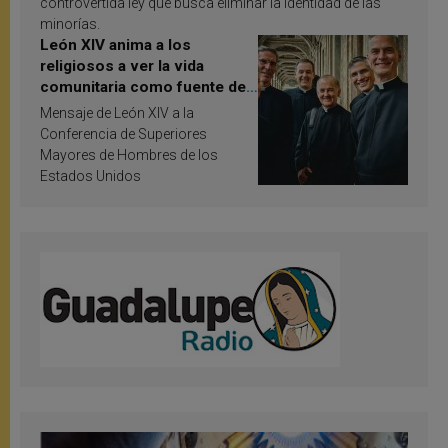
controvertida ley que busca eliminar la identidad de las
minorías.
León XIV anima a los
religiosos a ver la vida
comunitaria como fuente de
inspiración y santificación
Mensaje de León XIV a la
Conferencia de Superiores
Mayores de Hombres de los
Estados Unidos