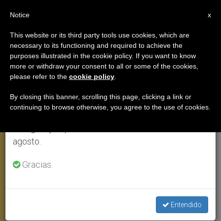
ES
Notice
×
x
Aviso importante
This website or its third party tools use cookies, which are
necessary to its functioning and required to achieve the
Del 27 de julio al 7 de agosto haremos la pausa
ANGELUS
purposes illustrated in the cookie policy. If you want to know
anual, aprovechando que en el periodo de verano
more or withdraw your consent to all or some of the cookies,
please refer to the
cookie policy
.
se generan menos informaciones y también el
consumo de las mismas disminuye.
By closing this banner, scrolling this page, clicking a link or
continuing to browse otherwise, you agree to the use of cookies.
Retomamos el trabajo ordinario de las ediciones
en inglés y español de ZENIT el lunes 10 de
agosto.
Gracias.
Angelus Papa Francisco. Foto: Vatican.va
Entendido
Cuatro modos como el cristiano