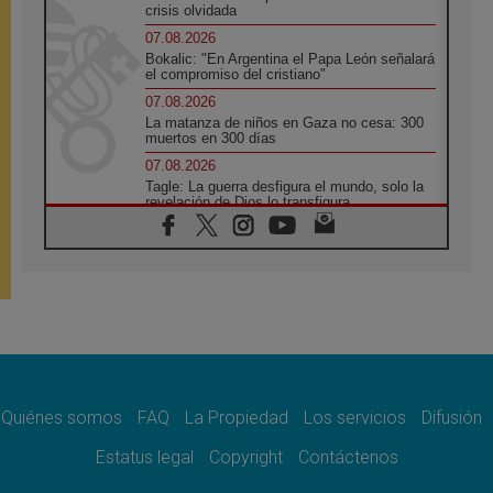
crisis olvidada
07.08.2026
Bokalic: "En Argentina el Papa León señalará
el compromiso del cristiano"
07.08.2026
La matanza de niños en Gaza no cesa: 300
muertos en 300 días
07.08.2026
Tagle: La guerra desfigura el mundo, solo la
revelación de Dios lo transfigura
07.08.2026
Presentada la Trienal de Arte de las
Universidades Católicas: «Exercises in
Empathy»
07.08.2026
Fortunatus Nwachukwu: la comunicación
como misión al servicio del Evangelio
07.08.2026
SIGNIS 2026, dar voz a las religiosas en el
espacio público
Quiénes somos
FAQ
La Propiedad
Los servicios
Difusión
07.08.2026
Estatus legal
Copyright
Contáctenos
Lanzan un proyecto de empoderamiento
digital para mujeres líderes en África