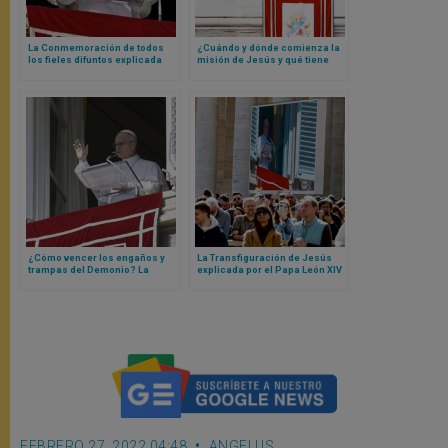
La Conmemoración de todos
¿Cuándo y dónde comienza la
los fieles difuntos explicada
misión de Jesús y qué tiene
por el Papa León XIV
que ver eso con nosotros? Las
respuestas del Papa León XIV
¿Cómo vencer los engaños y
La Transfiguración de Jesús
trampas del Demonio? La
explicada por el Papa León XIV
respuesta del Papa León XIV
FEBRERO 27, 2022 04:48
ANGELUS