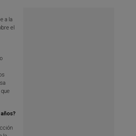
e a la
obre el
yo
os
esa
o que
o años?
ección
 la