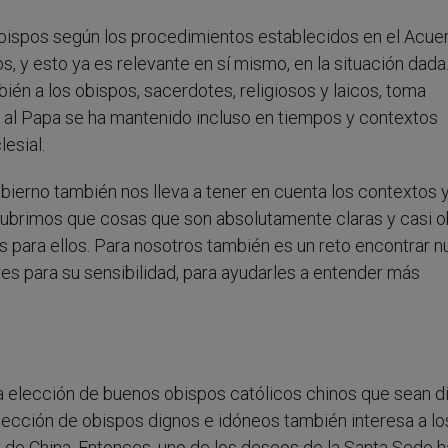
ispos según los procedimientos establecidos en el Acue
, y esto ya es relevante en sí mismo, en la situación dada
én a los obispos, sacerdotes, religiosos y laicos, toma
dad al Papa se ha mantenido incluso en tiempos y contextos
esial.
ierno también nos lleva a tener en cuenta los contextos y
cubrimos que cosas que son absolutamente claras y casi o
 para ellos. Para nosotros también es un reto encontrar 
es para su sensibilidad, para ayudarles a entender más
la elección de buenos obispos católicos chinos que sean d
elección de obispos dignos e idóneos también interesa a lo
s de China. Entonces, uno de los deseos de la Santa Sede h