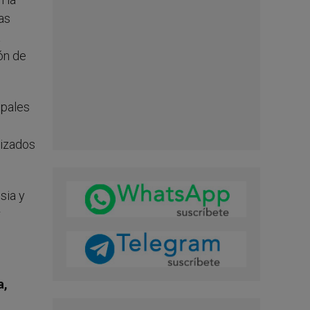
as
a
ón de
opales
tizados
sia y
r
a,