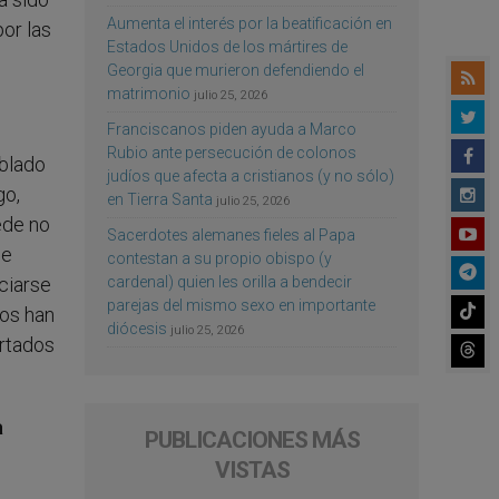
Aumenta el interés por la beatificación en
por las
Estados Unidos de los mártires de
Georgia que murieron defendiendo el
matrimonio
julio 25, 2026
Franciscanos piden ayuda a Marco
Rubio ante persecución de colonos
ablado
judíos que afecta a cristianos (y no sólo)
go,
en Tierra Santa
julio 25, 2026
ede no
Sacerdotes alemanes fieles al Papa
de
contestan a su propio obispo (y
ciarse
cardenal) quien les orilla a bendecir
parejas del mismo sexo en importante
nos han
diócesis
julio 25, 2026
ortados
a
PUBLICACIONES MÁS
VISTAS