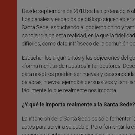
Desde septiembre de 2018 se han ordenado 6 ob
Los canales y espacios de diálogo siguen abiertos
Santa Sede, escuchando al gobierno chino y tambi
conciencia de esta realidad, en la que la fideli
difíciles, como dato intrínseco de la comunión ecl
Escuchar los argumentos y las objeciones del gob
«forma mentis» de nuestros interlocutores. Des
para nosotros pueden ser nuevas y desconocidas
palabras, nuevos ejemplos persuasivos y familiar
fácilmente lo que realmente nos importa.
¿Y qué le importa realmente a la Santa Sede?
La intención de la Santa Sede es sólo fomentar 
aptos para servir a su pueblo. Pero fomentar la 
gobiernos y autoridades nacionales, incluidos lo