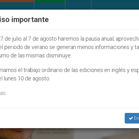
IGLESIA Y MUNDO
DOCUMENTOS
DONATIVOS
iso importante
ecución de colonos judíos que afecta a cristianos (y 
7 de julio al 7 de agosto haremos la pausa anual, aprovec
el periodo de verano se generan menos informaciones y t
umo de las mismas disminuye.
amos el trabajo ordinario de las ediciones en inglés y es
l lunes 10 de agosto.
as.
En