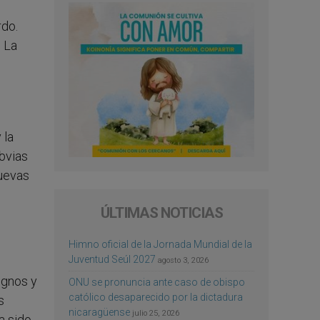
rdo.
. La
 la
bvias
nuevas
ÚLTIMAS NOTICIAS
Himno oficial de la Jornada Mundial de la
Juventud Seúl 2027
agosto 3, 2026
ignos y
ONU se pronuncia ante caso de obispo
católico desaparecido por la dictadura
s
nicaragüense
julio 25, 2026
a sido