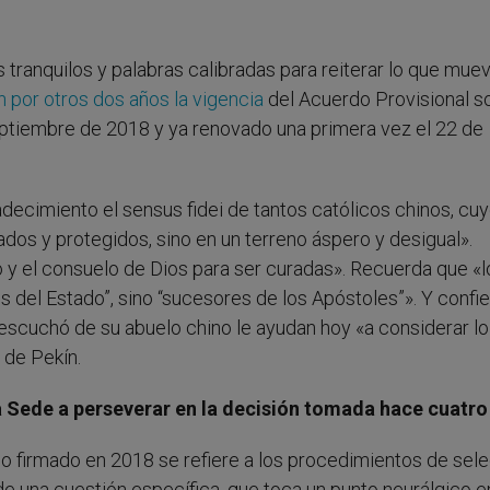
s tranquilos y palabras calibradas para reiterar lo que muev
n por otros dos años la vigencia
del Acuerdo Provisional s
tiembre de 2018 y ya renovado una primera vez el 22 de
adecimiento el sensus fidei de tantos católicos chinos, cu
ados y protegidos, sino en un terreno áspero y desigual».
y el consuelo de Dios para ser curadas». Recuerda que «l
os del Estado”, sino “sucesores de los Apóstoles”». Y confi
 escuchó de su abuelo chino le ayudan hoy «a considerar l
 de Pekín.
ta Sede a perseverar en la decisión tomada hace cuatr
no firmado en 2018 se refiere a los procedimientos de sel
e una cuestión específica, que toca un punto neurálgico en