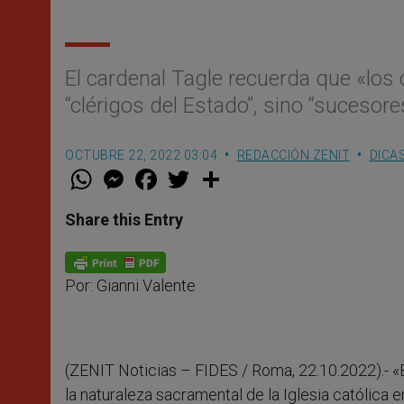
El cardenal Tagle recuerda que «los 
“clérigos del Estado”, sino “sucesore
OCTUBRE 22, 2022 03:04
REDACCIÓN ZENIT
DICA
W
M
F
T
S
h
e
a
w
h
a
s
c
i
a
t
s
e
t
r
Share this Entry
s
e
b
t
e
A
n
o
e
p
g
o
r
p
e
k
Por: Gianni Valente
r
(ZENIT Noticias – FIDES / Roma, 22.10.2022).- «E
la naturaleza sacramental de la Iglesia católica e