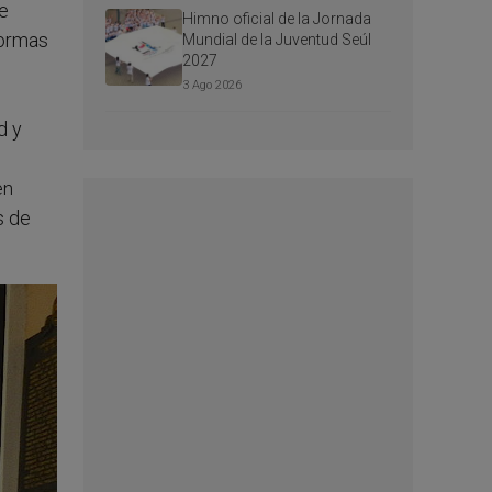
de
Himno oficial de la Jornada
normas
Mundial de la Juventud Seúl
2027
3 Ago 2026
d y
en
s de