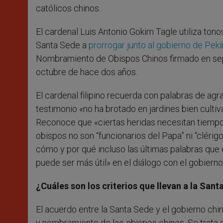
católicos chinos.
El cardenal Luis Antonio Gokim Tagle utiliza tono
Santa Sede a
prorrogar junto al gobierno de Pekí
Nombramiento de Obispos Chinos firmado en sep
octubre de hace dos años.
El cardenal filipino recuerda con palabras de agr
testimonio «no ha brotado en jardines bien cultiv
Reconoce que «ciertas heridas necesitan tiempo 
obispos no son “funcionarios del Papa” ni “clérig
cómo y por qué incluso las últimas palabras que
puede ser más útil» en el diálogo con el gobierno
¿Cuáles son los criterios que llevan a la San
El acuerdo entre la Santa Sede y el gobierno chi
y nombramiento de los obispos chinos. Se trata d