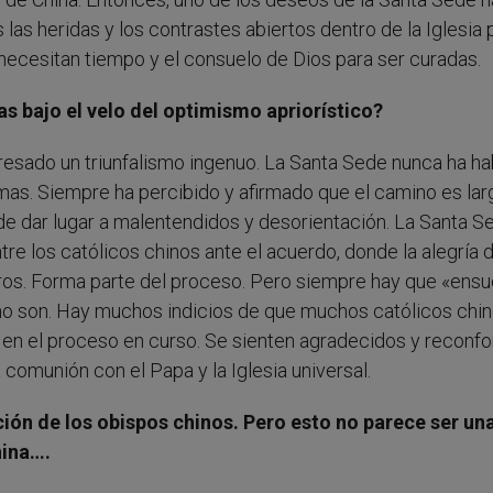
las heridas y los contrastes abiertos dentro de la Iglesia 
 necesitan tiempo y el consuelo de Dios para ser curadas.
as bajo el velo del optimismo apriorístico?
sado un triunfalismo ingenuo. La Santa Sede nunca ha h
mas. Siempre ha percibido y afirmado que el camino es lar
e dar lugar a malentendidos y desorientación. La Santa S
tre los católicos chinos ante el acuerdo, donde la alegría 
ros. Forma parte del proceso. Pero siempre hay que «ensu
omo son. Hay muchos indicios de que muchos católicos chi
e en el proceso en curso. Se sienten agradecidos y reconf
comunión con el Papa y la Iglesia universal.
cción de los obispos chinos. Pero esto no parece ser un
hina….