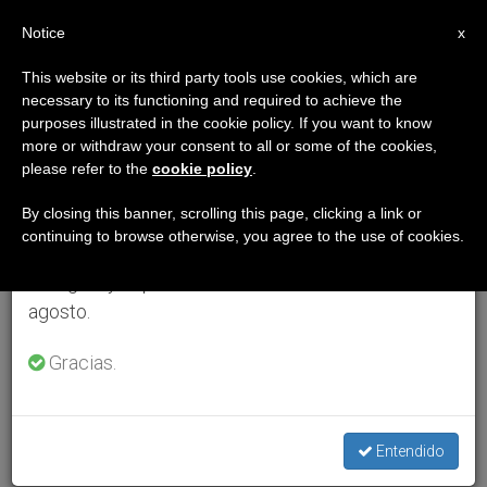
ES
Notice
×
x
Aviso importante
This website or its third party tools use cookies, which are
necessary to its functioning and required to achieve the
Del 27 de julio al 7 de agosto haremos la pausa
purposes illustrated in the cookie policy. If you want to know
anual, aprovechando que en el periodo de verano
more or withdraw your consent to all or some of the cookies,
please refer to the
cookie policy
.
se generan menos informaciones y también el
consumo de las mismas disminuye.
By closing this banner, scrolling this page, clicking a link or
continuing to browse otherwise, you agree to the use of cookies.
Retomamos el trabajo ordinario de las ediciones
en inglés y español de ZENIT el lunes 10 de
agosto.
Gracias.
Entendido