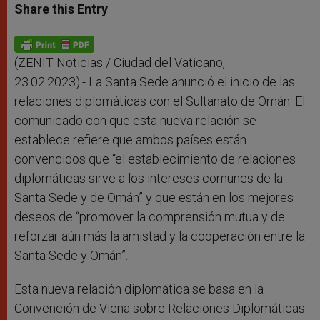
t
s
e
t
r
Share this Entry
s
e
b
t
e
A
n
o
e
p
g
o
r
p
e
k
r
(ZENIT Noticias / Ciudad del Vaticano,
23.02.2023).- La Santa Sede anunció el inicio de las
relaciones diplomáticas con el Sultanato de Omán. El
comunicado con que esta nueva relación se
establece refiere que ambos países están
convencidos que “el establecimiento de relaciones
diplomáticas sirve a los intereses comunes de la
Santa Sede y de Omán” y que están en los mejores
deseos de “promover la comprensión mutua y de
reforzar aún más la amistad y la cooperación entre la
Santa Sede y Omán”.
Esta nueva relación diplomática se basa en la
Convención de Viena sobre Relaciones Diplomáticas