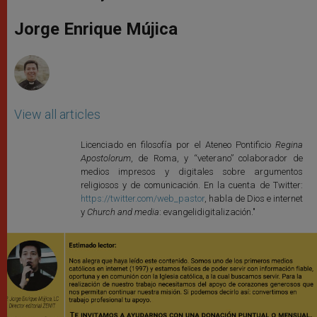
s
e
b
t
e
A
n
o
e
p
g
o
r
Jorge Enrique Mújica
p
e
k
r
View all articles
Licenciado en filosofía por el Ateneo Pontificio
Regina
Apostolorum
, de Roma, y “veterano” colaborador de
medios impresos y digitales sobre argumentos
religiosos y de comunicación. En la cuenta de Twitter:
https://twitter.com/web_pastor
, habla de Dios e internet
y
Church and media
: evangelidigitalización."