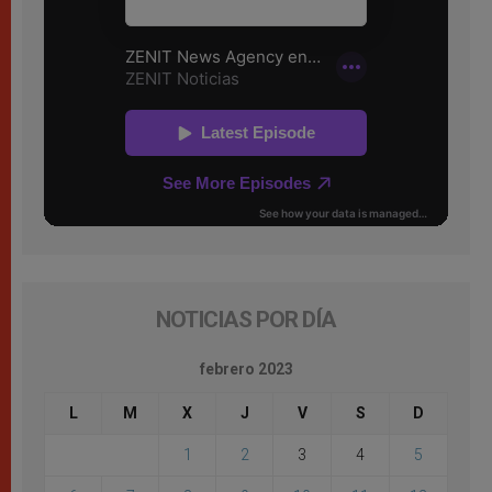
NOTICIAS POR DÍA
febrero 2023
L
M
X
J
V
S
D
1
2
3
4
5