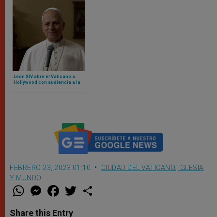
León XIV abre el Vaticano a
Hollywood con audiencia a la
que acudirán estos actores y
actrices
FEBRERO 23, 2023 01:10
CIUDAD DEL VATICANO
,
IGLESIA
Y MUNDO
W
M
F
T
S
h
e
a
w
h
a
s
c
i
a
t
s
e
t
r
Share this Entry