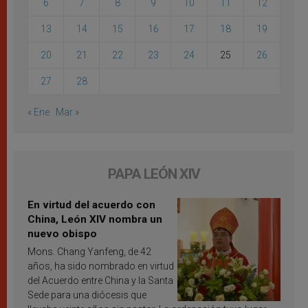
6
7
8
9
10
11
12
13
14
15
16
17
18
19
20
21
22
23
24
25
26
27
28
« Ene
Mar »
PAPA LEÓN XIV
En virtud del acuerdo con
China, León XIV nombra un
nuevo obispo
Mons. Chang Yanfeng, de 42
años, ha sido nombrado en virtud
del Acuerdo entre China y la Santa
Sede para una diócesis que