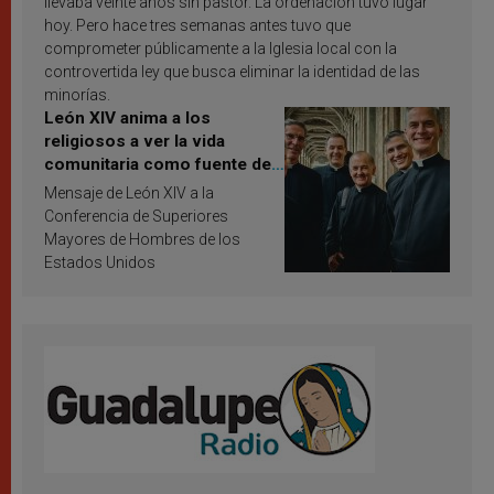
llevaba veinte años sin pastor. La ordenación tuvo lugar
hoy. Pero hace tres semanas antes tuvo que
comprometer públicamente a la Iglesia local con la
controvertida ley que busca eliminar la identidad de las
minorías.
León XIV anima a los
religiosos a ver la vida
comunitaria como fuente de
inspiración y santificación
Mensaje de León XIV a la
Conferencia de Superiores
Mayores de Hombres de los
Estados Unidos