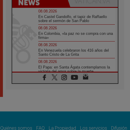
08.08.2026
En Castel Gandolfo, el tapiz de Raffaello
sobre el sermón de San Pablo
08.08.2026
En Colombia, «la paz no se compra con una
firma»
08.08.2026
En Venezuela celebraron los 416 años del
Santo Cristo de La Grita
08.08.2026
El Papa: en Santa Ágata contemplamos la
victoria del amor sobre la muerte
08.08.2026
León XIV visitará el Santuario de la Madre
del Buen Consejo de Genazzano
07.08.2026
Filipinas: el Vicariato Apostólico de Calapán
se convierte en diócesis
07.08.2026
Honduras: Los desplazados invisibles de una
crisis olvidada
Quiénes somos
FAQ
La Propiedad
Los servicios
Difusión
07.08.2026