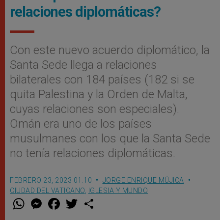
relaciones diplomáticas?
Con este nuevo acuerdo diplomático, la
Santa Sede llega a relaciones
bilaterales con 184 países (182 si se
quita Palestina y la Orden de Malta,
cuyas relaciones son especiales).
Omán era uno de los países
musulmanes con los que la Santa Sede
no tenía relaciones diplomáticas.
FEBRERO 23, 2023 01:10
JORGE ENRIQUE MÚJICA
CIUDAD DEL VATICANO
,
IGLESIA Y MUNDO
W
M
F
T
S
h
e
a
w
h
a
s
c
i
a