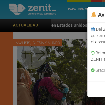
PAPA LEÓN XIV
ROMA
Av
os Unidos de los mártires de Georgia que murieron def
ACTUALIDAD
Del 2
que en 
el cons
,
ANÁLISIS
IGLESIA Y MUNDO
Retom
ZENIT e
Graci