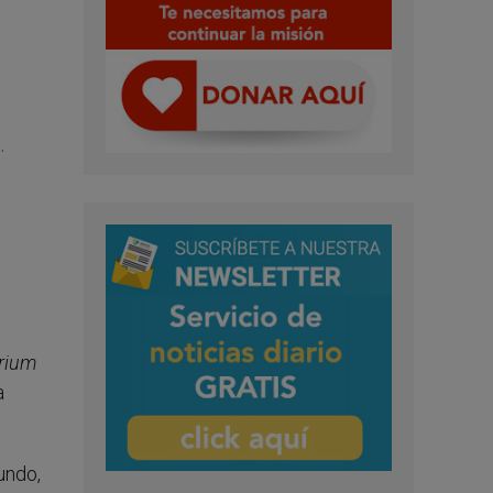
.
rium
a
undo,