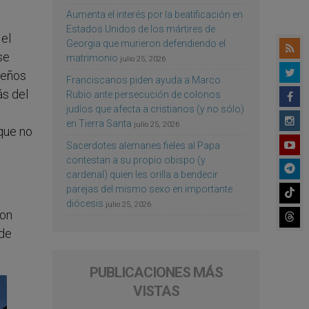
Aumenta el interés por la beatificación en
Estados Unidos de los mártires de
el
Georgia que murieron defendiendo el
se
matrimonio
julio 25, 2026
leños
Franciscanos piden ayuda a Marco
ás del
Rubio ante persecución de colonos
judíos que afecta a cristianos (y no sólo)
en Tierra Santa
julio 25, 2026
 que no
Sacerdotes alemanes fieles al Papa
contestan a su propio obispo (y
cardenal) quien les orilla a bendecir
parejas del mismo sexo en importante
diócesis
julio 25, 2026
con
 de
PUBLICACIONES MÁS
VISTAS