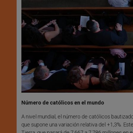
Número de católicos en el mundo
A nivel mundial, el número de católicos bautizad
que supone una variación relativa del +1,3%. Este
Tierra, que pasará de 7.667 a 7.786 millones en e