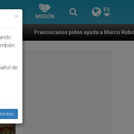
ES
×
MISIÓN
a a Marco Rubio ante persecución de colonos judíos qu
hando
ambién
pañol de
tendido