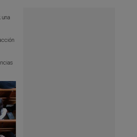
; una
acción
encias