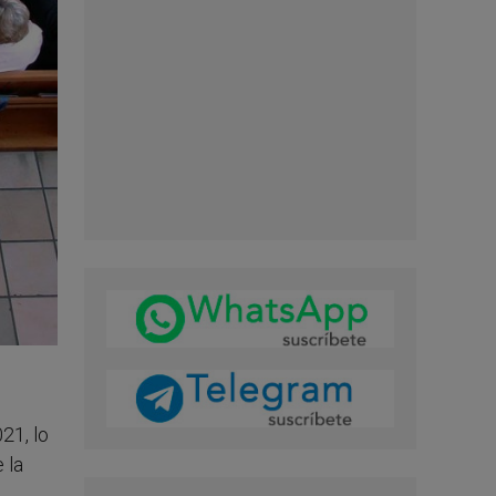
21, lo
 la