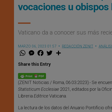
vocaciones u obispos
Vaticano da a conocer sus más recie
MARZO 06, 2023 01:57
REDACCIÓN ZENIT
ANÁLIS
W
M
F
T
S
h
e
a
w
h
a
s
c
i
a
t
s
e
t
r
Share this Entry
s
e
b
t
e
A
n
o
e
p
g
o
r
p
e
k
(ZENIT Noticias / Roma, 06.03.2023).- Se encuentr
r
Statisticum Ecclesiae
2021, editados por la Oficin
Libreria
Editrice
Vaticana.
La lectura de los datos del Anuario Pontificio ofr