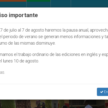
IGLESIA Y MUNDO
DOCUMENTOS
DONATIVOS
iso importante
endiendo el matrimonio
Franciscanos piden ayud
7 de julio al 7 de agosto haremos la pausa anual, aprovec
el periodo de verano se generan menos informaciones y t
umo de las mismas disminuye.
amos el trabajo ordinario de las ediciones en inglés y es
l lunes 10 de agosto.
as.
En