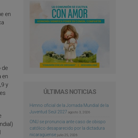
ue en
ca
o de
a en
,9 y
ÚLTIMAS NOTICIAS
 es
Himno oficial de la Jornada Mundial de la
Juventud Seúl 2027
agosto 3, 2026
e
ONU se pronuncia ante caso de obispo
ndial)
católico desaparecido por la dictadura
l
nicaragüense
julio 25, 2026