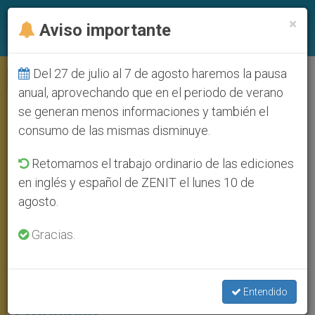
ES
×
Aviso importante
Del 27 de julio al 7 de agosto haremos la pausa
,
ANGELUS
PAPA FRANCISCO
anual, aprovechando que en el periodo de verano
se generan menos informaciones y también el
consumo de las mismas disminuye.
Retomamos el trabajo ordinario de las ediciones
en inglés y español de ZENIT el lunes 10 de
agosto.
Fieles Salvadoreños En La Plaza De Sa Pedro Durante El Angelus.
Foto: Vatican Media
Gracias.
¿Por qué Jesús caminó sobre las
aguas? La explicación del Papa
Entendido
Francisco