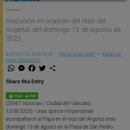
Alocución en ocasión del rezo del
Angelus del domingo 13 de agosto de
2023.
AGOSTO 13, 2023 22:39
REDACCIÓN ZENIT
ANGELUS
,
PAPA FRANCISCO
W
M
F
T
S
h
e
a
w
h
a
s
c
i
a
t
s
e
t
r
Share this Entry
s
e
b
t
e
A
n
o
e
p
g
o
r
p
e
k
r
(ZENIT Noticias / Ciudad del Vaticano,
13.08.2023).- Unas quince mil personas
acompañaron al Papa en el rezo del Ángelus este
domingo 13 de agosto en la Plaza de San Pedro.