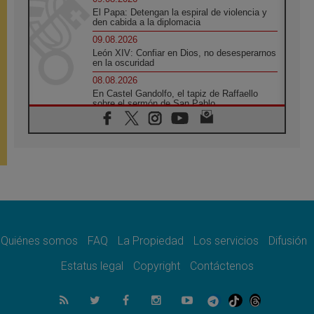
El Papa: Detengan la espiral de violencia y
den cabida a la diplomacia
09.08.2026
León XIV: Confiar en Dios, no desesperarnos
en la oscuridad
08.08.2026
En Castel Gandolfo, el tapiz de Raffaello
sobre el sermón de San Pablo
08.08.2026
En Colombia, «la paz no se compra con una
firma»
08.08.2026
En Venezuela celebraron los 416 años del
Santo Cristo de La Grita
08.08.2026
El Papa: en Santa Ágata contemplamos la
victoria del amor sobre la muerte
Quiénes somos
FAQ
La Propiedad
Los servicios
Difusión
08.08.2026
León XIV visitará el Santuario de la Madre
Estatus legal
Copyright
Contáctenos
del Buen Consejo de Genazzano
07.08.2026
Filipinas: el Vicariato Apostólico de Calapán
se convierte en diócesis