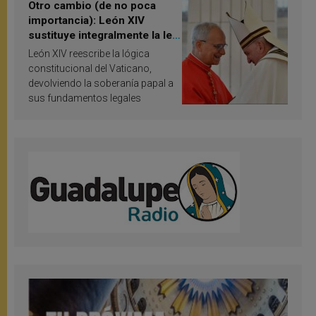
Otro cambio (de no poca
importancia): León XIV
sustituye integralmente la ley
vaticana de Papa Francisco
León XIV reescribe la lógica
constitucional del Vaticano,
devolviendo la soberanía papal a
sus fundamentos legales