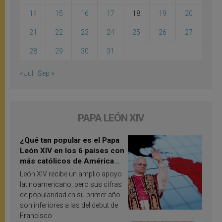
14
15
16
17
18
19
20
21
22
23
24
25
26
27
28
29
30
31
« Jul
Sep »
PAPA LEÓN XIV
¿Qué tan popular es el Papa
León XIV en los 6 países con
más católicos de América
Latina en 2026? Publican
León XIV recibe un amplio apoyo
resultados de investigación
latinoamericano, pero sus cifras
de popularidad en su primer año
son inferiores a las del debut de
Francisco