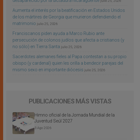
desaparecido por la dictadura nicaragüense
julio 25, 2026
Aumenta el interés por la beatificación en Estados Unidos
de los mártires de Georgia que murieron defendiendo el
matrimonio
julio 25, 2026
Franciscanos piden ayuda a Marco Rubio ante
persecución de colonos judíos que afecta a cristianos (y
no sólo) en Tierra Santa
julio 25, 2026
Sacerdotes alemanes fieles al Papa contestan a su propio
obispo (y cardenal) quien les orilla a bendecir parejas del
mismo sexo en importante diócesis
julio 25, 2026
PUBLICACIONES MÁS VISTAS
Himno oficial de la Jornada Mundial de la
Juventud Seúl 2027
3 Ago 2026