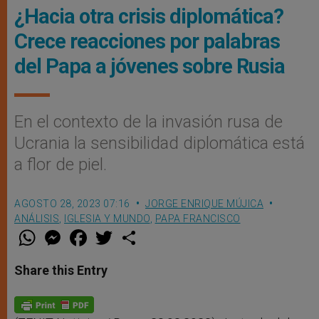
¿Hacia otra crisis diplomática?
Crece reacciones por palabras
del Papa a jóvenes sobre Rusia
En el contexto de la invasión rusa de
Ucrania la sensibilidad diplomática está
a flor de piel.
AGOSTO 28, 2023 07:16
JORGE ENRIQUE MÚJICA
ANÁLISIS
,
IGLESIA Y MUNDO
,
PAPA FRANCISCO
W
M
F
T
S
h
e
a
w
h
a
s
c
i
a
t
s
e
t
r
Share this Entry
s
e
b
t
e
A
n
o
e
p
g
o
r
p
e
k