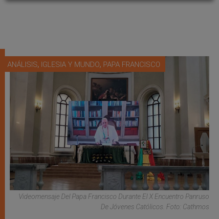
,
,
ANÁLISIS
IGLESIA Y MUNDO
PAPA FRANCISCO
Videomensaje Del Papa Francisco Durante El X Encuentro Panruso
De Jóvenes Católicos. Foto: Cathmos