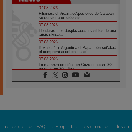
07.08.2026
Filipinas: el Vicariato Apostólico de Calapán
se convierte en diócesis
07.08.2026
Honduras: Los desplazados invisibles de una
crisis olvidada
07.08.2026
Bokalic: "En Argentina el Papa León señalará
el compromiso del cristiano"
07.08.2026
La matanza de niños en Gaza no cesa: 300
muertos en 300 días
07.08.2026
Tagle: La guerra desfigura el mundo, solo la
revelación de Dios lo transfigura
07.08.2026
Presentada la Trienal de Arte de las
Universidades Católicas: «Exercises in
Empathy»
07.08.2026
Fortunatus Nwachukwu: la comunicación
como misión al servicio del Evangelio
Quiénes somos
FAQ
La Propiedad
Los servicios
Difusión
07.08.2026