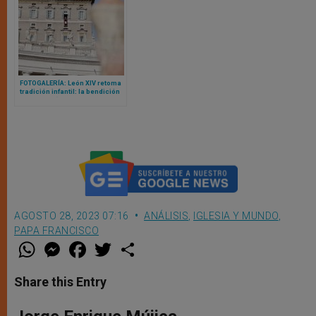
FOTOGALERÍA: León XIV retoma
tradición infantil: la bendición
masiva de “niños Jesús” en
Vaticano
AGOSTO 28, 2023 07:16
ANÁLISIS
,
IGLESIA Y MUNDO
,
PAPA FRANCISCO
W
M
F
T
S
h
e
a
w
h
a
s
c
i
a
t
s
e
t
r
Share this Entry
s
e
b
t
e
A
n
o
e
p
g
o
r