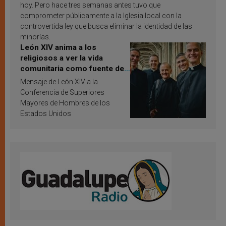
hoy. Pero hace tres semanas antes tuvo que
comprometer públicamente a la Iglesia local con la
controvertida ley que busca eliminar la identidad de las
minorías.
León XIV anima a los
religiosos a ver la vida
comunitaria como fuente de
inspiración y santificación
Mensaje de León XIV a la
Conferencia de Superiores
Mayores de Hombres de los
Estados Unidos