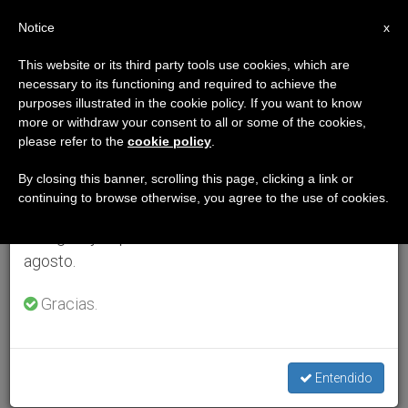
ES
Notice
×
x
Aviso importante
This website or its third party tools use cookies, which are
necessary to its functioning and required to achieve the
Del 27 de julio al 7 de agosto haremos la pausa
purposes illustrated in the cookie policy. If you want to know
anual, aprovechando que en el periodo de verano
more or withdraw your consent to all or some of the cookies,
please refer to the
cookie policy
.
se generan menos informaciones y también el
consumo de las mismas disminuye.
By closing this banner, scrolling this page, clicking a link or
continuing to browse otherwise, you agree to the use of cookies.
Retomamos el trabajo ordinario de las ediciones
en inglés y español de ZENIT el lunes 10 de
agosto.
Gracias.
Entendido