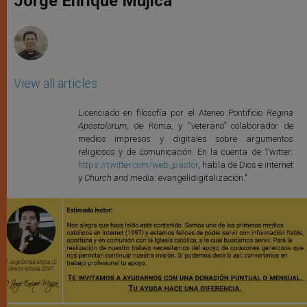
Jorge Enrique Mújica
p
e
k
r
View all articles
Licenciado en filosofía por el Ateneo Pontificio
Regina
Apostolorum
, de Roma, y “veterano” colaborador de
medios impresos y digitales sobre argumentos
religiosos y de comunicación. En la cuenta de Twitter:
https://twitter.com/web_pastor
, habla de Dios e internet
y
Church and media
: evangelidigitalización."