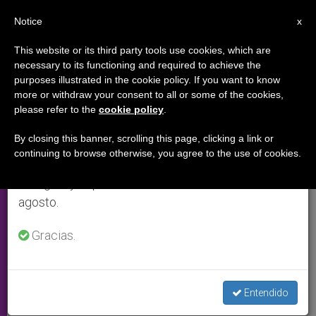
ES
Notice
×
x
Aviso importante
This website or its third party tools use cookies, which are
necessary to its functioning and required to achieve the
Del 27 de julio al 7 de agosto haremos la pausa
VIAJES PAPALES
purposes illustrated in the cookie policy. If you want to know
anual, aprovechando que en el periodo de verano
more or withdraw your consent to all or some of the cookies,
please refer to the
cookie policy
.
se generan menos informaciones y también el
consumo de las mismas disminuye.
By closing this banner, scrolling this page, clicking a link or
continuing to browse otherwise, you agree to the use of cookies.
Retomamos el trabajo ordinario de las ediciones
en inglés y español de ZENIT el lunes 10 de
agosto.
Gracias.
Papa Francisco Visitando Un Ger En Mongolia. Foto: Vatican Media
Entendido
“Vengo a Mongolia en los 860