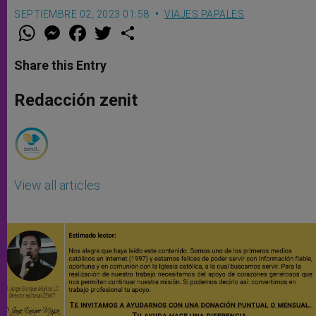
SEPTIEMBRE 02, 2023 01:58
VIAJES PAPALES
W
M
F
T
S
h
e
a
w
h
a
s
c
i
a
t
s
e
t
r
Share this Entry
s
e
b
t
e
A
n
o
e
p
g
o
r
Redacción zenit
p
e
k
r
View all articles