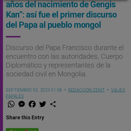
años del nacimiento de Gengis
Kan”: así fue el primer discurso
del Papa al pueblo mongol
Discurso del Papa Francisco durante el
encuentro con las autoridades, Cuerpo
Diplomático y representantes de la
sociedad civil en Mongolia.
SEPTIEMBRE 02, 2023 01:58
REDACCIÓN ZENIT
VIAJES
PAPALES
W
M
F
T
S
h
e
a
w
h
a
s
c
i
a
t
s
e
t
r
Share this Entry
s
e
b
t
e
A
n
o
e
p
g
o
r