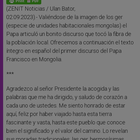
p
e
k
r
(ZENIT Noticias / Ulan Bator,
02.09.2023).- Valiéndose de la imagen de los ger
(especie de unidades habitacionales mongolas) el
Papa articuló un bonito discurso que tocó la fibra de
la población local. Ofrecemos a continuación el texto
íntegro en español del primer discurso del Papa
Francisco en Mongolia.
***
Agradezco al señor Presidente la acogida y las
palabras que me ha dirigido, y saludo de corazón a
cada uno de ustedes. Me siento honrado de estar
aquí, feliz por haber viajado hasta esta tierra
fascinante y vasta, hasta este pueblo que conoce
bien el significado y el valor del camino. Lo revelan
sus moradas tradicionales, las ger, hermosísimas