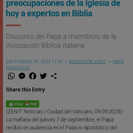
preocupaciones de la Iglesia de
hoy a expertos en Biblia
Discurso del Papa a miembros de la
Asociación Bíblica Italiana
SEPTIEMBRE 09, 2023 11:06
REDACCIÓN ZENIT
PAPA
FRANCISCO
W
M
F
T
S
h
e
a
w
h
a
s
c
i
a
t
s
e
t
r
Share this Entry
s
e
b
t
e
A
n
o
e
p
g
o
r
p
e
k
r
(ZENIT Noticias / Ciudad del Vaticano, 09.09.2023).-
La mañana del jueves 7 de septiembre, el Papa
recibió en audiencia en el Palacio Apostólico del