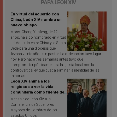
PAPA LEÓN XIV
En virtud del acuerdo con
China, León XIV nombra un
nuevo obispo
Mons. Chang Yanfeng, de 42
años, ha sido nombrado en virtud
del Acuerdo entre China y la Santa
Sede para una diócesis que
llevaba veinte años sin pastor. La ordenación tuvo lugar
hoy. Pero hace tres semanas antes tuvo que
comprometer públicamente a la Iglesia local con la
controvertida ley que busca eliminar la identidad de las
minorías.
León XIV anima a los
religiosos a ver la vida
comunitaria como fuente de
inspiración y santificación
Mensaje de León XIV a la
Conferencia de Superiores
Mayores de Hombres de los
Estados Unidos