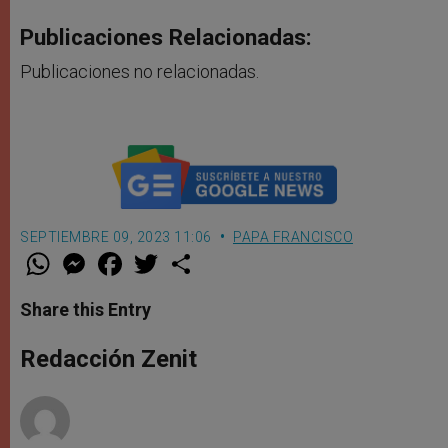
Publicaciones Relacionadas:
Publicaciones no relacionadas.
SEPTIEMBRE 09, 2023 11:06
PAPA FRANCISCO
W
M
F
T
S
h
e
a
w
h
a
s
c
i
a
t
s
e
t
r
Share this Entry
s
e
b
t
e
A
n
o
e
p
g
o
r
Redacción Zenit
p
e
k
r