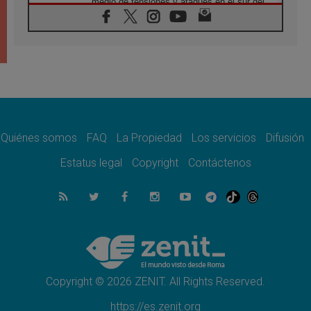
medio de tensiones y ataques en el sur del
país
06.08.2026
Hiroshima y Nagasaki, 81 años después.
Comienzan "Diez Días Oración por la Paz"
06.08.2026
Pizzaballa en Asís: los cristianos quieren
paz
06.08.2026
Sturla: La visita de León XIV será una buena
noticia para todo el Uruguay
Quiénes somos
FAQ
La Propiedad
Los servicios
Difusión
06.08.2026
Estatus legal
Copyright
Contáctenos
León XIV: La revolución del Evangelio
derriba los muros que separan
06.08.2026
La Iglesia en Ceuta: caridad y esperanza
frente al drama migratorio
06.08.2026
La visita del Papa a Perú será un tiempo de
gracia reconciliación y esperanza
Copyright © 2026 ZENIT. All Rights Reserved.
https://es.zenit.org