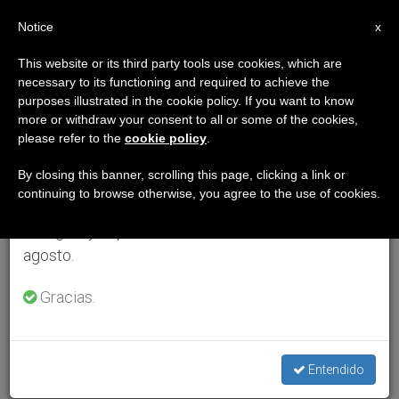
ES
Notice
×
x
Aviso importante
This website or its third party tools use cookies, which are
necessary to its functioning and required to achieve the
Del 27 de julio al 7 de agosto haremos la pausa
purposes illustrated in the cookie policy. If you want to know
anual, aprovechando que en el periodo de verano
more or withdraw your consent to all or some of the cookies,
please refer to the
cookie policy
.
se generan menos informaciones y también el
consumo de las mismas disminuye.
By closing this banner, scrolling this page, clicking a link or
continuing to browse otherwise, you agree to the use of cookies.
Retomamos el trabajo ordinario de las ediciones
en inglés y español de ZENIT el lunes 10 de
agosto.
Gracias.
Entendido