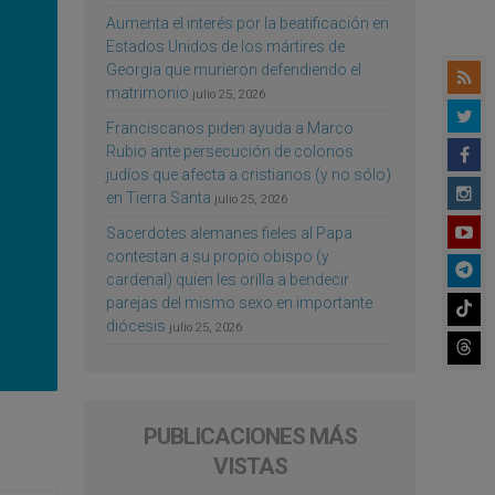
Aumenta el interés por la beatificación en
Estados Unidos de los mártires de
Georgia que murieron defendiendo el
matrimonio
julio 25, 2026
Franciscanos piden ayuda a Marco
Rubio ante persecución de colonos
judíos que afecta a cristianos (y no sólo)
en Tierra Santa
julio 25, 2026
Sacerdotes alemanes fieles al Papa
contestan a su propio obispo (y
cardenal) quien les orilla a bendecir
parejas del mismo sexo en importante
diócesis
julio 25, 2026
PUBLICACIONES MÁS
VISTAS