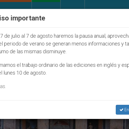
IGLESIA Y MUNDO
DOCUMENTOS
DONATIVOS
iso importante
díos que afecta a cristianos (y no sólo) en Tierra Sa
7 de julio al 7 de agosto haremos la pausa anual, aprovec
el periodo de verano se generan menos informaciones y t
umo de las mismas disminuye.
amos el trabajo ordinario de las ediciones en inglés y es
l lunes 10 de agosto.
as.
En