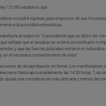
a ley 121/85 establece que:
ública no podrá ingresar, para el ejercicio de sus funciones
iamente a la autoridad eclesiástica».
 manifiesta al respecto: “Concediendo que es difícil ver có
ue señalar que el desalojo se ordenó sin notificarlo ni imp
ente, y que las fuerzas policiales entraron en la basílica 
y sin el necesario consentimiento de éste”.
reacciones de desaprobación en Roma. Los manifestantes 
manecieron hasta aproximadamente las 14.30 horas. “Las r
do quizás una consideración más delicada y menos decisiv