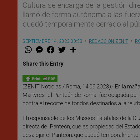
Cultura se encarga de la gestión dir
llamó de forma autónoma a las fuerza
quedó temporalmente cerrado al púb
SEPTIEMBRE 14, 2023 00:53
REDACCIÓN ZENIT
R
W
M
F
T
S
h
e
a
w
h
a
s
c
i
a
t
s
e
t
r
Share this Entry
s
e
b
t
e
A
n
o
e
p
g
o
r
p
e
k
(ZENIT Noticias / Roma, 14.09.2023).- En la maña
r
Martyres -el Panteón de Roma- fue ocupada por 
contra el recorte de fondos destinados a la reur
El responsable de los Museos Estatales de la Ciu
directa del Panteón, que es propiedad del Estado
desalojar el Panteón, que quedó temporalmente c