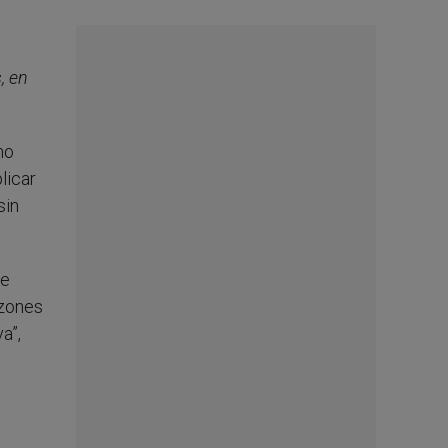
, en
mo
licar
sin
se
azones
a”,