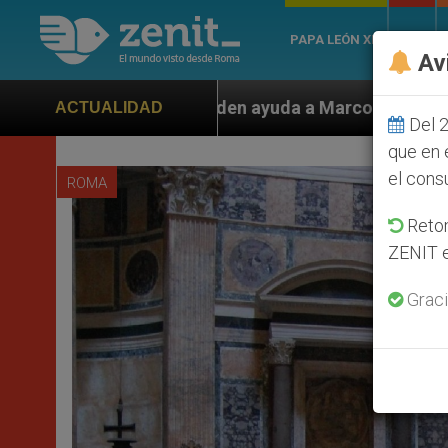
PAPA LEÓN XIV
ROMA
Av
en ayuda a Marco Rubio ante persecución de colonos ju
ACTUALIDAD
Del 2
que en 
el cons
ROMA
Retom
ZENIT e
Graci