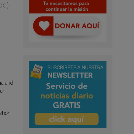
do)
ia and
ban
stión