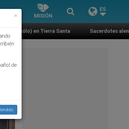
ES
×
MISIÓN
nta
Sacerdotes alemanes fieles al Papa contest
hando
ambién
pañol de
tendido