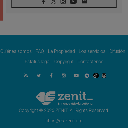
06.08.2026
Hiroshima y Nagasaki, 81 años después.
Comienzan "Diez Días Oración por la Paz"
06.08.2026
Pizzaballa en Asís: los cristianos quieren
paz
06.08.2026
Sturla: La visita de León XIV será una buena
noticia para todo el Uruguay
Quiénes somos
FAQ
La Propiedad
Los servicios
Difusión
06.08.2026
Estatus legal
Copyright
Contáctenos
León XIV: La revolución del Evangelio
derriba los muros que separan
06.08.2026
La Iglesia en Ceuta: caridad y esperanza
frente al drama migratorio
06.08.2026
La visita del Papa a Perú será un tiempo de
gracia reconciliación y esperanza
Copyright © 2026 ZENIT. All Rights Reserved.
https://es.zenit.org