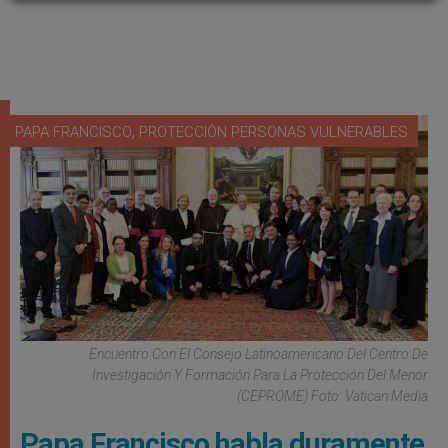
,
PAPA FRANCISCO
PROTECCIÓN PERSONAS VULNERABLES
Encuentro Con El Consejo Latinoamericano Del Centro De
Investigación Y Formación Para La Protección Del Menor
(CEPROME) Foto: Vatican Media
Papa Francisco habla duramente