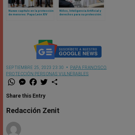
Nuevo capítulo en la protección
Niños, Inteligencia Artificial y
de menores: Papa León XIV
derechos para su protección:
recibe en Vaticano a 6 víctimas
esto piensa el Papa León XIV
de abuso clerical
SEPTIEMBRE 25, 2023 23:30
PAPA FRANCISCO
,
PROTECCIÓN PERSONAS VULNERABLES
W
M
F
T
S
h
e
a
w
h
a
s
c
i
a
t
s
e
t
r
Share this Entry
s
e
b
t
e
A
n
o
e
p
g
o
r
Redacción Zenit
p
e
k
r