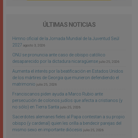
ÚLTIMAS NOTICIAS
Himno oficial de la Jornada Mundial de la Juventud Seúl
2027
agosto 3, 2026
ONU se pronuncia ante caso de obispo católico
desaparecido por la dictadura nicaragüense
julio 25, 2026
Aumenta el interés por la beatificación en Estados Unidos
de los mártires de Georgia que murieron defendiendo el
matrimonio
julio 25, 2026
Franciscanos piden ayuda a Marco Rubio ante
persecución de colonos judíos que afecta a cristianos (y
no sólo) en Tierra Santa
julio 25, 2026
Sacerdotes alemanes fieles al Papa contestan a su propio
obispo (y cardenal) quien les orilla a bendecir parejas del
mismo sexo en importante diócesis
julio 25, 2026