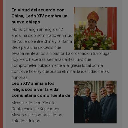
En virtud del acuerdo con
China, León XIV nombra un
nuevo obispo
Mons. Chang Yanfeng, de 42
años, ha sido nombrado en virtud
del Acuerdo entre China y la Santa
Sede para una diócesis que
llevaba veinte años sin pastor. La ordenación tuvo lugar
hoy. Pero hace tres semanas antes tuvo que
comprometer públicamente a la Iglesia local con la
controvertida ley que busca eliminar la identidad de las
minorías.
León XIV anima a los
religiosos a ver la vida
comunitaria como fuente de
inspiración y santificación
Mensaje de León XIV a la
Conferencia de Superiores
Mayores de Hombres de los
Estados Unidos