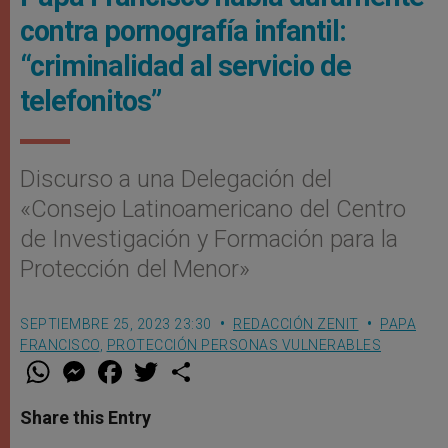
contra pornografía infantil:
“criminalidad al servicio de
telefonitos”
Discurso a una Delegación del
«Consejo Latinoamericano del Centro
de Investigación y Formación para la
Protección del Menor»
SEPTIEMBRE 25, 2023 23:30
REDACCIÓN ZENIT
PAPA
FRANCISCO
,
PROTECCIÓN PERSONAS VULNERABLES
W
M
F
T
S
h
e
a
w
h
a
s
c
i
a
t
s
e
t
r
Share this Entry
s
e
b
t
e
A
n
o
e