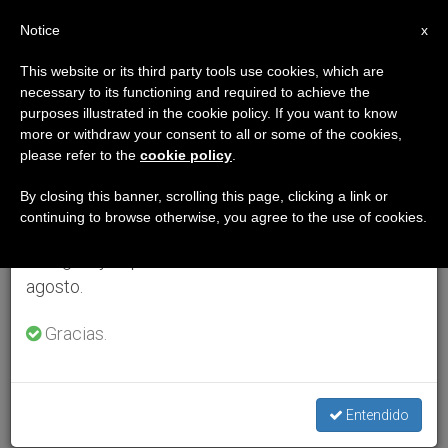
ES
Notice
×
x
Aviso importante
This website or its third party tools use cookies, which are
necessary to its functioning and required to achieve the
Del 27 de julio al 7 de agosto haremos la pausa
purposes illustrated in the cookie policy. If you want to know
anual, aprovechando que en el periodo de verano
more or withdraw your consent to all or some of the cookies,
please refer to the
cookie policy
.
se generan menos informaciones y también el
consumo de las mismas disminuye.
By closing this banner, scrolling this page, clicking a link or
continuing to browse otherwise, you agree to the use of cookies.
Retomamos el trabajo ordinario de las ediciones
en inglés y español de ZENIT el lunes 10 de
agosto.
Gracias.
Entendido