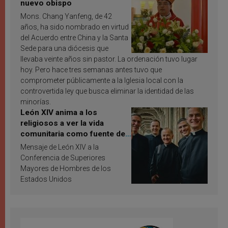
nuevo obispo
Mons. Chang Yanfeng, de 42
años, ha sido nombrado en virtud
del Acuerdo entre China y la Santa
Sede para una diócesis que
llevaba veinte años sin pastor. La ordenación tuvo lugar
hoy. Pero hace tres semanas antes tuvo que
comprometer públicamente a la Iglesia local con la
controvertida ley que busca eliminar la identidad de las
minorías.
León XIV anima a los
religiosos a ver la vida
comunitaria como fuente de
inspiración y santificación
Mensaje de León XIV a la
Conferencia de Superiores
Mayores de Hombres de los
Estados Unidos