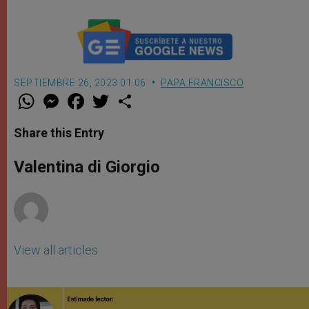
SEPTIEMBRE 26, 2023 01:06
PAPA FRANCISCO
W
M
F
T
S
h
e
a
w
h
a
s
c
i
a
t
s
e
t
r
Share this Entry
s
e
b
t
e
A
n
o
e
p
g
o
r
Valentina di Giorgio
p
e
k
r
View all articles