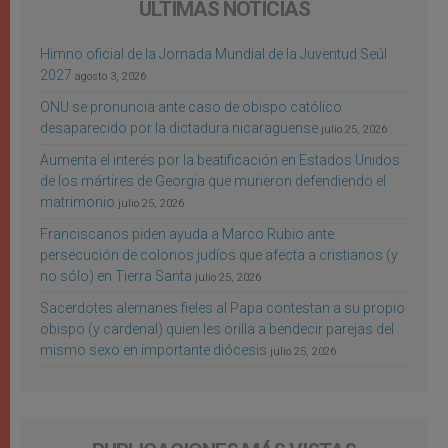
ÚLTIMAS NOTICIAS
Himno oficial de la Jornada Mundial de la Juventud Seúl
2027
agosto 3, 2026
ONU se pronuncia ante caso de obispo católico
desaparecido por la dictadura nicaragüense
julio 25, 2026
Aumenta el interés por la beatificación en Estados Unidos
de los mártires de Georgia que murieron defendiendo el
matrimonio
julio 25, 2026
Franciscanos piden ayuda a Marco Rubio ante
persecución de colonos judíos que afecta a cristianos (y
no sólo) en Tierra Santa
julio 25, 2026
Sacerdotes alemanes fieles al Papa contestan a su propio
obispo (y cardenal) quien les orilla a bendecir parejas del
mismo sexo en importante diócesis
julio 25, 2026