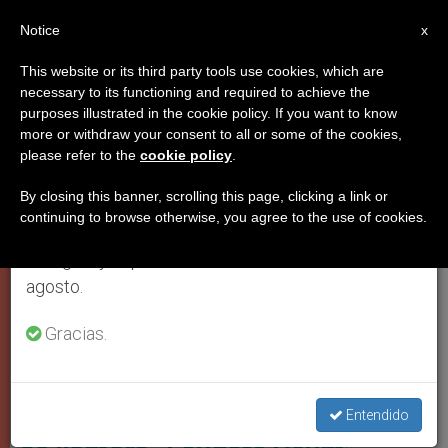
ES
Notice
×
x
Aviso importante
This website or its third party tools use cookies, which are
necessary to its functioning and required to achieve the
Del 27 de julio al 7 de agosto haremos la pausa
PAPA FRANCISCO
purposes illustrated in the cookie policy. If you want to know
anual, aprovechando que en el periodo de verano
more or withdraw your consent to all or some of the cookies,
please refer to the
cookie policy
.
se generan menos informaciones y también el
consumo de las mismas disminuye.
By closing this banner, scrolling this page, clicking a link or
continuing to browse otherwise, you agree to the use of cookies.
Retomamos el trabajo ordinario de las ediciones
en inglés y español de ZENIT el lunes 10 de
agosto.
Gracias.
Foto: Vatican Media
Papa da a conocer que segunda
parte de encíclica “Laudato Si”
Entendido