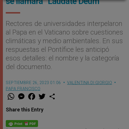
se llamará “Laudate Deum”
Rectores de universidades interpelaron
al Papa en el Vaticano sobre cuestiones
climáticas y medio ambientales. En sus
respuestas el Pontífice les anticipó
esos detalles: el nombre y la categoría
del documento.
SEPTIEMBRE 26, 2023 01:06
VALENTINA DI GIORGIO
PAPA FRANCISCO
W
M
F
T
S
h
e
a
w
h
a
s
c
i
a
t
s
e
t
r
Share this Entry
s
e
b
t
e
A
n
o
e
p
g
o
r
p
e
k