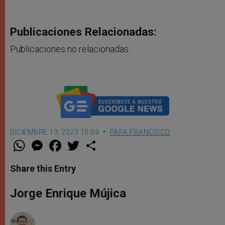
Publicaciones Relacionadas:
Publicaciones no relacionadas.
DICIEMBRE 13, 2023 15:09
PAPA FRANCISCO
W
M
F
T
S
h
e
a
w
h
a
s
c
i
a
t
s
e
t
r
Share this Entry
s
e
b
t
e
A
n
o
e
p
g
o
r
Jorge Enrique Mújica
p
e
k
r