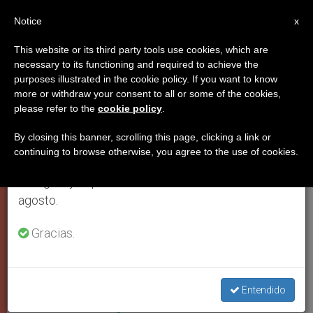
ES
Notice
×
x
Aviso importante
This website or its third party tools use cookies, which are
necessary to its functioning and required to achieve the
Del 27 de julio al 7 de agosto haremos la pausa
PAPA FRANCISCO
purposes illustrated in the cookie policy. If you want to know
anual, aprovechando que en el periodo de verano
more or withdraw your consent to all or some of the cookies,
please refer to the
cookie policy
.
se generan menos informaciones y también el
consumo de las mismas disminuye.
By closing this banner, scrolling this page, clicking a link or
continuing to browse otherwise, you agree to the use of cookies.
Retomamos el trabajo ordinario de las ediciones
en inglés y español de ZENIT el lunes 10 de
agosto.
Gracias.
El Papa En Santa María La Mayor, 8 Dic. 2020 (C) Vatican Media
Entendido
¿Dónde será enterrado Papa