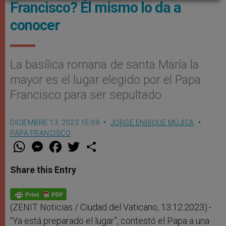
Francisco? Él mismo lo da a
conocer
La basílica romana de santa María la
mayor es el lugar elegido por el Papa
Francisco para ser sepultado
DICIEMBRE 13, 2023 15:09
JORGE ENRIQUE MÚJICA
PAPA FRANCISCO
W
M
F
T
S
h
e
a
w
h
a
s
c
i
a
t
s
e
t
r
Share this Entry
s
e
b
t
e
A
n
o
e
p
g
o
r
p
e
k
r
(ZENIT Noticias / Ciudad del Vaticano, 13.12.2023).-
“Ya está preparado el lugar”, contestó el Papa a una