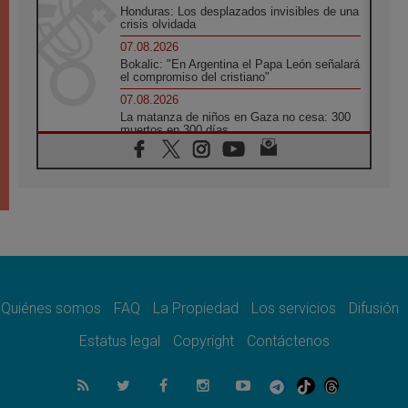
Honduras: Los desplazados invisibles de una
crisis olvidada
07.08.2026
Bokalic: "En Argentina el Papa León señalará
el compromiso del cristiano"
07.08.2026
La matanza de niños en Gaza no cesa: 300
muertos en 300 días
07.08.2026
Tagle: La guerra desfigura el mundo, solo la
revelación de Dios lo transfigura
07.08.2026
Presentada la Trienal de Arte de las
Universidades Católicas: «Exercises in
Empathy»
07.08.2026
Fortunatus Nwachukwu: la comunicación
como misión al servicio del Evangelio
Quiénes somos
FAQ
La Propiedad
Los servicios
Difusión
07.08.2026
Estatus legal
Copyright
Contáctenos
SIGNIS 2026, dar voz a las religiosas en el
espacio público
07.08.2026
Lanzan un proyecto de empoderamiento
digital para mujeres líderes en África