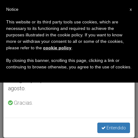
ES
Notice
×
x
Aviso importante
This website or its third party tools use cookies, which are
necessary to its functioning and required to achieve the
Del 27 de julio al 7 de agosto haremos la pausa
purposes illustrated in the cookie policy. If you want to know
anual, aprovechando que en el periodo de verano
more or withdraw your consent to all or some of the cookies,
please refer to the
cookie policy
.
se generan menos informaciones y también el
consumo de las mismas disminuye.
By closing this banner, scrolling this page, clicking a link or
continuing to browse otherwise, you agree to the use of cookies.
Retomamos el trabajo ordinario de las ediciones
en inglés y español de ZENIT el lunes 10 de
agosto.
Gracias.
Entendido