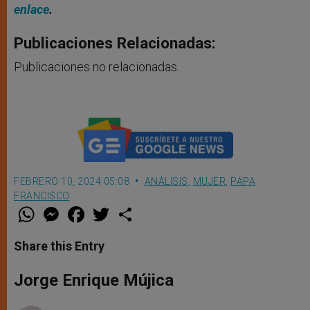
enlace
.
Publicaciones Relacionadas:
Publicaciones no relacionadas.
FEBRERO 10, 2024 05:08
ANÁLISIS
,
MUJER
,
PAPA
FRANCISCO
W
M
F
T
S
h
e
a
w
h
a
s
c
i
a
t
s
e
t
r
Share this Entry
s
e
b
t
e
A
n
o
e
p
g
o
r
Jorge Enrique Mújica
p
e
k
r