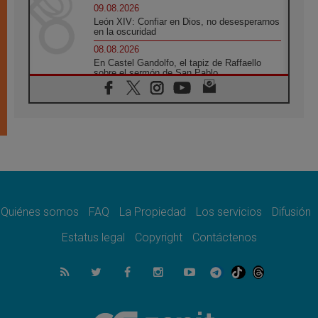
09.08.2026
León XIV: Confiar en Dios, no desesperarnos
en la oscuridad
08.08.2026
En Castel Gandolfo, el tapiz de Raffaello
sobre el sermón de San Pablo
08.08.2026
En Colombia, «la paz no se compra con una
firma»
08.08.2026
En Venezuela celebraron los 416 años del
Santo Cristo de La Grita
08.08.2026
El Papa: en Santa Ágata contemplamos la
victoria del amor sobre la muerte
Quiénes somos
FAQ
La Propiedad
Los servicios
Difusión
08.08.2026
León XIV visitará el Santuario de la Madre
Estatus legal
Copyright
Contáctenos
del Buen Consejo de Genazzano
07.08.2026
Filipinas: el Vicariato Apostólico de Calapán
se convierte en diócesis
07.08.2026
Honduras: Los desplazados invisibles de una