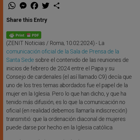
W
M
F
T
S
h
e
a
w
h
a
s
c
i
a
t
s
e
t
r
Share this Entry
s
e
b
t
e
A
n
o
e
p
g
o
r
p
e
k
r
(ZENIT Noticias / Roma, 10.02.2024).- La
comunicación oficial de la Sala de Prensa de la
Santa Sede
sobre el contenido de las reuniones de
inicios de febrero de 2024 entre el Papa y su
Consejo de cardenales (el así llamado C9) decía que
uno de los tres temas abordados fue el papel de la
mujer en la Iglesia. Pero lo que han dicho, y que ha
tenido más difusión, es lo que la comunicación no
oficial (en realidad debemos llamarla indiscreción)
transmitió: que la ordenación diaconal de mujeres
puede darse por hecho en la Iglesia católica.