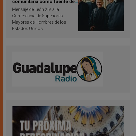
comunitaria como fuente de
inspiración y santificación
Mensaje de León XIV a la
Conferencia de Superiores
Mayores de Hombres de los
Estados Unidos