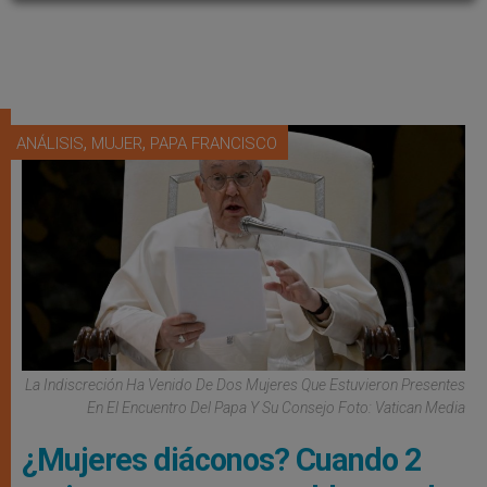
,
,
ANÁLISIS
MUJER
PAPA FRANCISCO
La Indiscreción Ha Venido De Dos Mujeres Que Estuvieron Presentes
En El Encuentro Del Papa Y Su Consejo Foto: Vatican Media
¿Mujeres diáconos? Cuando 2