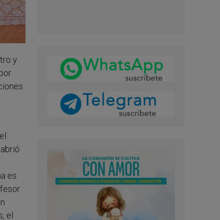
tro y
por
aciones
el
 abrió
na es
ofesor
an
, el