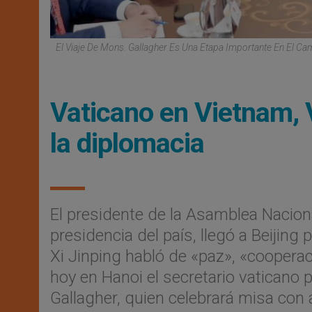
El Viaje De Mons. Gallagher Es Una Etapa Importante En El Ca
Vaticano en Vietnam,
la diplomacia
El presidente de la Asamblea Naciona
presidencia del país, llegó a Beijing
Xi Jinping habló de «paz», «cooperac
hoy en Hanoi el secretario vaticano 
Gallagher, quien celebrará misa con