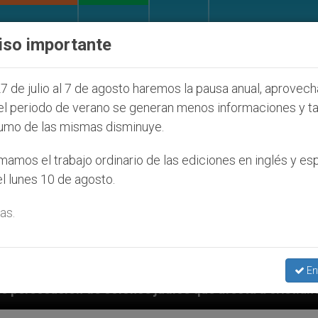
IGLESIA Y MUNDO
DOCUMENTOS
DONATIVOS
iso importante
7 de julio al 7 de agosto haremos la pausa anual, aprovec
el periodo de verano se generan menos informaciones y t
umo de las mismas disminuye.
amos el trabajo ordinario de las ediciones en inglés y es
l lunes 10 de agosto.
as.
En
ta a cristianos (y no sólo) en Tierra Santa
Sa