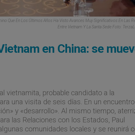
mino Que En Los Últimos Años Ha Visto Avances Muy Significativos En Las R
Entre Vietnam Y La Santa Sede Foto: TerzaL
 Vietnam en China: se mue
l vietnamita, probable candidato a la
 para una visita de seis días. En un encuentr
ión» y «desarrollo». Al mismo tiempo, aterr
para las Relaciones con los Estados, Paul
 algunas comunidades locales y se reunirá c