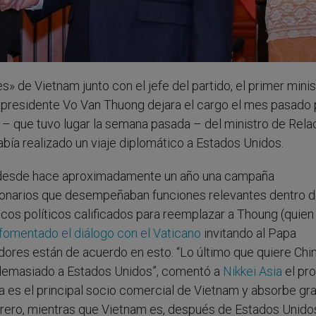
es» de Vietnam junto con el jefe del partido, el primer minis
l presidente Vo Van Thuong dejara el cargo el mes pasado 
ta – que tuvo lugar la semana pasada – del ministro de Rel
bía realizado un viaje diplomático a Estados Unidos.
bo desde hace aproximadamente un año una campaña
cionarios que desempeñaban funciones relevantes dentro d
cos políticos calificados para reemplazar a Thoung (quien
fomentado el diálogo con el Vaticano
invitando al Papa
dores están de acuerdo en esto. “Lo último que quiere Chi
 demasiado a Estados Unidos”, comentó a
Nikkei Asia
el pr
a es el principal socio comercial de Vietnam y absorbe gr
rero, mientras que Vietnam es, después de Estados Unidos