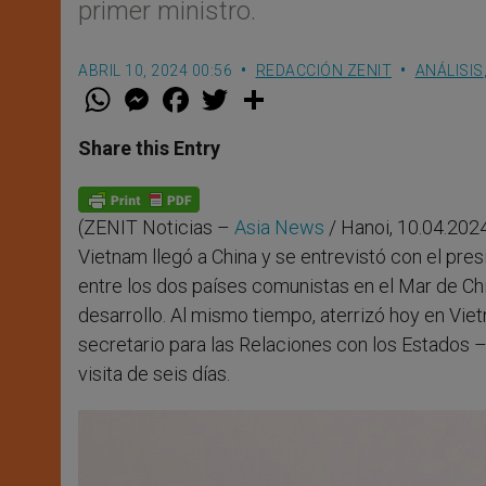
primer ministro.
ABRIL 10, 2024 00:56
REDACCIÓN ZENIT
ANÁLISIS
W
M
F
T
S
h
e
a
w
h
a
s
c
i
a
t
s
e
t
r
Share this Entry
s
e
b
t
e
A
n
o
e
p
g
o
r
p
e
k
(ZENIT Noticias –
Asia News
/ Hanoi, 10.04.2024
r
Vietnam llegó a China y se entrevistó con el pre
entre los dos países comunistas en el Mar de Ch
desarrollo. Al mismo tiempo, aterrizó hoy en Viet
secretario para las Relaciones con los Estados –
visita de seis días.