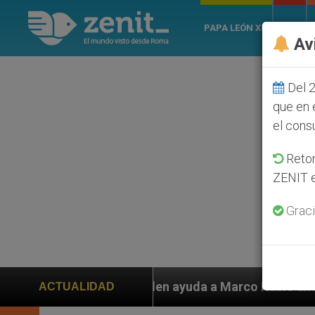
PAPA LEÓN XIV
ROMA
Av
Del 2
que en 
el cons
Retom
ZENIT e
Graci
arco Rubio ante persecución de colonos judíos que afec
ACTUALIDAD