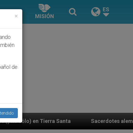
ES
×
MISIÓN
hando
ambién
pañol de
tendido
cerdotes alemanes fieles al Papa contestan a su propi