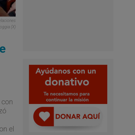
elaciones
oggia (X)
ve
o con
izó
on el