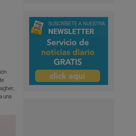
ión
de
lagher,
a una