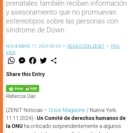
prenatales también reciban información
y asesoramiento que no promuevan
estereotipos sobre las personas con
síndrome de Down.
NOVIEMBRE 11, 2024 00:09
REDACCIÓN ZENIT
PRO
VIDA
W
M
F
T
S
h
e
a
w
h
a
s
c
i
a
t
s
e
t
r
Share this Entry
s
e
b
t
e
A
n
o
e
p
g
o
r
p
e
k
r
Rebecca Oas
(ZENIT Noticias –
Crisis Magazine
/ Nueva York,
11.11.2024).-
Un Comité de derechos humanos de
la ONU
ha criticado sorprendentemente a algunos