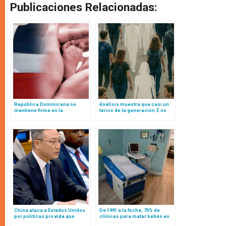
Publicaciones Relacionadas:
República Dominicana se
Análisis muestra que casi un
mantiene firme en la
tercio de la generación Z no
prohibición absoluta del aborto
existe debido al aborto
a pesar de la presión
internacional
China ataca a Estados Unidos
De 1991 a la fecha, 70% de
por políticas pro vida que
clínicas para matar bebés en
impiden el aborto
USA han cerrado: esto dice