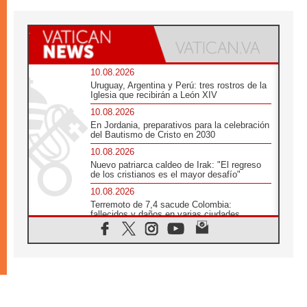
10.08.2026
Uruguay, Argentina y Perú: tres rostros de la
Iglesia que recibirán a León XIV
10.08.2026
En Jordania, preparativos para la celebración
del Bautismo de Cristo en 2030
10.08.2026
Nuevo patriarca caldeo de Irak: "El regreso
de los cristianos es el mayor desafío"
10.08.2026
Terremoto de 7,4 sacude Colombia:
fallecidos y daños en varias ciudades
10.08.2026
Ébola en RD Congo: Alarma de la UNICEF
por 743 casos confirmados entre niños
10.08.2026
Los obispos de Francia invitan a rezar por el
viaje del Papa