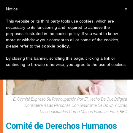
ES
Notice
x
This website or its third party tools use cookies, which are
necessary to its functioning and required to achieve the
PRO VIDA
purposes illustrated in the cookie policy. If you want to know
more or withdraw your consent to all or some of the cookies,
please refer to the
cookie policy
.
By closing this banner, scrolling this page, clicking a link or
continuing to browse otherwise, you agree to the use of cookies.
El Comité Expresó Su Preocupación Por El Hecho De Que Bélgica
Considera A Las Personas Con Síndrome De Down Y Otras
Discapacidades Como Menos Valiosas Foto: BBC
Comité de Derechos Humanos