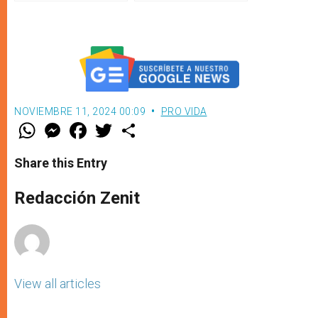
investigación
NOVIEMBRE 11, 2024 00:09
PRO VIDA
W
M
F
T
S
h
e
a
w
h
a
s
c
i
a
t
s
e
t
r
Share this Entry
s
e
b
t
e
A
n
o
e
p
g
o
r
Redacción Zenit
p
e
k
r
View all articles