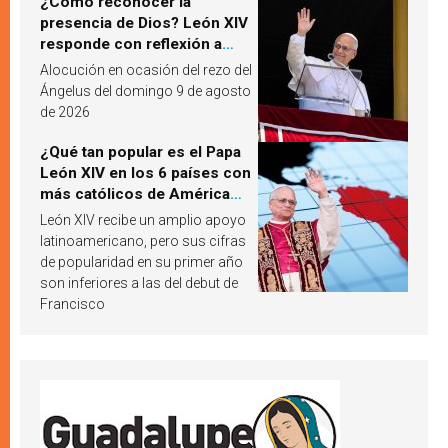
¿Cómo reconocer la
presencia de Dios? León XIV
responde con reflexión a
partir de un pasaje del
Alocución en ocasión del rezo del
Evangelio
Ángelus del domingo 9 de agosto
de 2026
¿Qué tan popular es el Papa
León XIV en los 6 países con
más católicos de América
Latina en 2026? Publican
León XIV recibe un amplio apoyo
resultados de investigación
latinoamericano, pero sus cifras
de popularidad en su primer año
son inferiores a las del debut de
Francisco