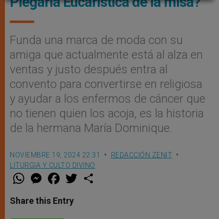
Plegaria Eucarística de la misa?
Funda una marca de moda con su
amiga que actualmente está al alza en
ventas y justo después entra al
convento para convertirse en religiosa
y ayudar a los enfermos de cáncer que
no tienen quien los acoja, es la historia
de la hermana María Dominique.
NOVIEMBRE 19, 2024 22:31
REDACCIÓN ZENIT
LITURGIA Y CULTO DIVINO
W
M
F
T
S
h
e
a
w
h
a
s
c
i
a
t
s
e
t
r
Share this Entry
s
e
b
t
e
A
n
o
e