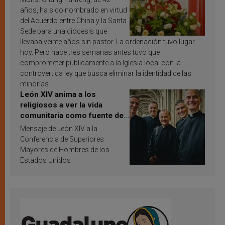
años, ha sido nombrado en virtud
del Acuerdo entre China y la Santa
Sede para una diócesis que
llevaba veinte años sin pastor. La ordenación tuvo lugar
hoy. Pero hace tres semanas antes tuvo que
comprometer públicamente a la Iglesia local con la
controvertida ley que busca eliminar la identidad de las
minorías.
León XIV anima a los
religiosos a ver la vida
comunitaria como fuente de
inspiración y santificación
Mensaje de León XIV a la
Conferencia de Superiores
Mayores de Hombres de los
Estados Unidos