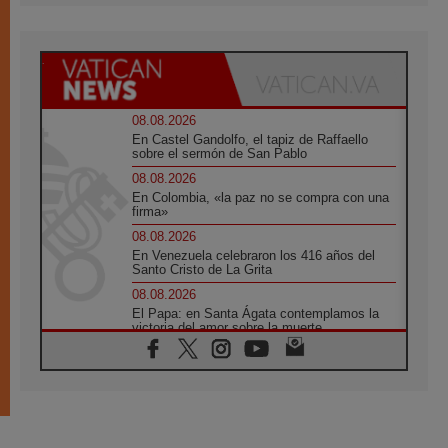
08.08.2026
En Castel Gandolfo, el tapiz de Raffaello
sobre el sermón de San Pablo
08.08.2026
En Colombia, «la paz no se compra con una
firma»
08.08.2026
En Venezuela celebraron los 416 años del
Santo Cristo de La Grita
08.08.2026
El Papa: en Santa Ágata contemplamos la
victoria del amor sobre la muerte
08.08.2026
León XIV visitará el Santuario de la Madre
del Buen Consejo de Genazzano
07.08.2026
Filipinas: el Vicariato Apostólico de Calapán
se convierte en diócesis