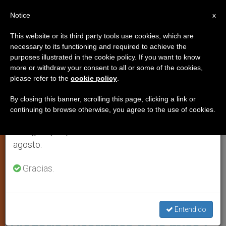
ES
Notice
×
x
Aviso importante
This website or its third party tools use cookies, which are
necessary to its functioning and required to achieve the
Del 27 de julio al 7 de agosto haremos la pausa
LITURGIA Y CULTO DIVINO
purposes illustrated in the cookie policy. If you want to know
anual, aprovechando que en el periodo de verano
more or withdraw your consent to all or some of the cookies,
please refer to the
cookie policy
.
se generan menos informaciones y también el
consumo de las mismas disminuye.
By closing this banner, scrolling this page, clicking a link or
continuing to browse otherwise, you agree to the use of cookies.
Retomamos el trabajo ordinario de las ediciones
en inglés y español de ZENIT el lunes 10 de
agosto.
Gracias.
¿los Diáconos Pueden Decir La Plegaria Eucarística De La Misa?
Preguntas sobre liturgia: ¿los
diáconos pueden decir la
Entendido