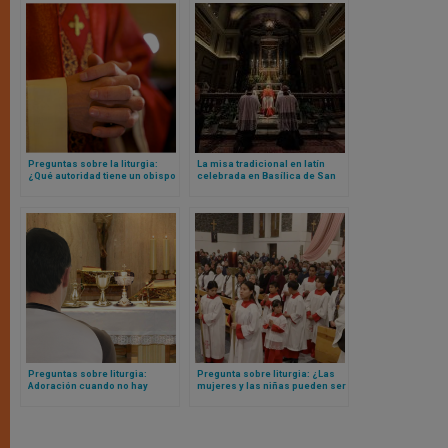
Preguntas sobre la liturgia:
La misa tradicional en latín
¿Qué autoridad tiene un obispo
celebrada en Basílica de San
sobre la liturgia?
Pedro marca un nuevo capítulo
bajo el pontificado de Papa
León XIV
Preguntas sobre liturgia:
Pregunta sobre liturgia: ¿Las
Adoración cuando no hay
mujeres y las niñas pueden ser
sagrario
monaguillas?