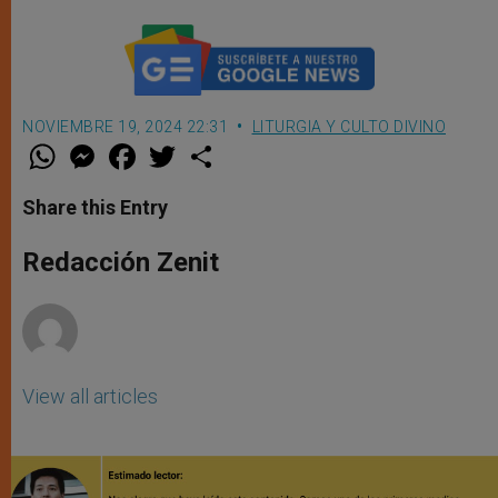
NOVIEMBRE 19, 2024 22:31
LITURGIA Y CULTO DIVINO
W
M
F
T
S
h
e
a
w
h
a
s
c
i
a
t
s
e
t
r
Share this Entry
s
e
b
t
e
A
n
o
e
p
g
o
r
Redacción Zenit
p
e
k
r
View all articles