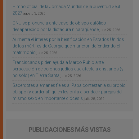
Himno oficial de la Jornada Mundial de la Juventud Seúl
2027
agosto 3, 2026
ONU se pronuncia ante caso de obispo católico
desaparecido por la dictadura nicaragüense
julio 25, 2026
Aumenta el interés por la beatificación en Estados Unidos
de los mártires de Georgia que murieron defendiendo el
matrimonio
julio 25, 2026
Franciscanos piden ayuda a Marco Rubio ante
persecución de colonos judíos que afecta a cristianos (y
no sólo) en Tierra Santa
julio 25, 2026
Sacerdotes alemanes fieles al Papa contestan a su propio
obispo (y cardenal) quien les orilla a bendecir parejas del
mismo sexo en importante diócesis
julio 25, 2026
PUBLICACIONES MÁS VISTAS