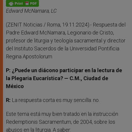
p
g
o
r
p
e
k
r
Edward McNamara, LC
(ZENIT Noticias / Roma, 19.11.2024).- Respuesta del
Padre Edward McNamara, Legionario de Cristo,
profesor de liturgia y teología sacramental y director
del Instituto Sacerdos de la Universidad Pontificia
Regina Apostolorum.
P: ¿Puede un diácono participar en la lectura de
la Plegaria Eucarística? — C.M., Ciudad de
México
R:
La respuesta corta es muy sencilla: no.
Este tema está muy bien tratado en la instrucción
Redemptionis Sacramentum, de 2004, sobre los
abusos en la liturgia. A saber: