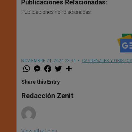
Publicaciones Relacionadas:
Publicaciones no relacionadas.
NOVIEMBRE 21, 2024 23:44
CARDENALES Y OBISPO
W
M
F
T
S
h
e
a
w
h
a
s
c
i
a
t
s
e
t
r
Share this Entry
s
e
b
t
e
A
n
o
e
p
g
o
r
Redacción Zenit
p
e
k
r
View all articles