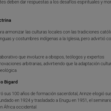
tes deben dar respuestas a los desafíos espirituales y mo
ctrina
a armonizar las culturas locales con las tradiciones católi
nguas y costumbres indígenas a la Iglesia, pero advirtió c
laborativo que involucre a obispos, teólogos y expertos
nnovaciones arbitrarias, advirtiendo que la adaptación cultu
teológica.
io Bigard
 sus 100 años de formación sacerdotal, Arinze elogió su
 Fundado en 1924 y trasladado a Enugu en 1951, el seminari
n África occidental.