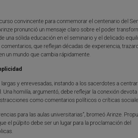
discurso convincente para conmemorar el centenario del Se
 Arinze pronunció un mensaje claro sobre el poder transfo
e una sólida educación en el seminario y el delicado equil
Sus comentarios, que reflejan décadas de experiencia, trazar
 en un mundo que cambia rápidamente.
mplicidad
o largas y enrevesadas, instando a los sacerdotes a centra
al. Una homilía, argumentó, debe reflejar la conexión devota
distracciones como comentarios políticos o críticas sociale
rencias para las aulas universitarias”, bromeó Arinze. Prop
ue el púlpito debe ser un lugar para la proclamación del
licas.