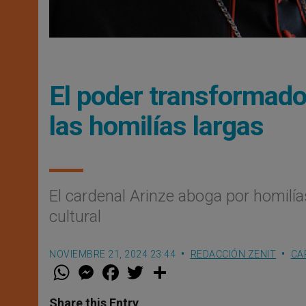
El poder transformador
las homilías largas
El cardenal Arinze aboga por homilí
cultural
NOVIEMBRE 21, 2024 23:44
REDACCIÓN ZENIT
CA
W
M
F
T
S
h
e
a
w
h
a
s
c
i
a
t
s
e
t
r
Share this Entry