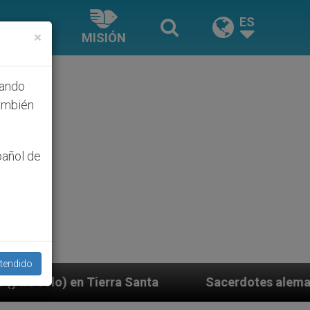
ES
×
MISIÓN
hando
ambién
pañol de
tendido
Sacerdotes alemanes fieles al Papa contestan a 