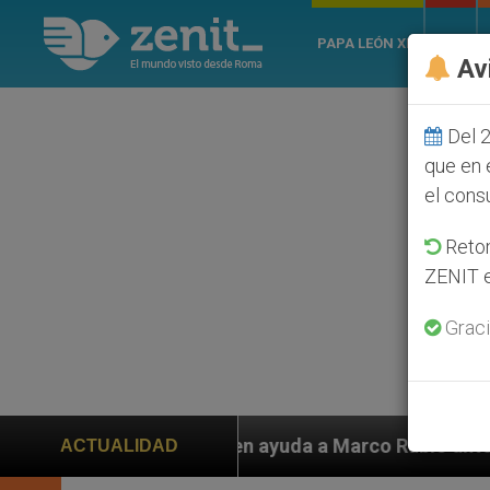
PAPA LEÓN XIV
ROMA
Av
Del 2
que en 
el cons
Retom
ZENIT e
Graci
yuda a Marco Rubio ante persecución de colonos judíos
ACTUALIDAD