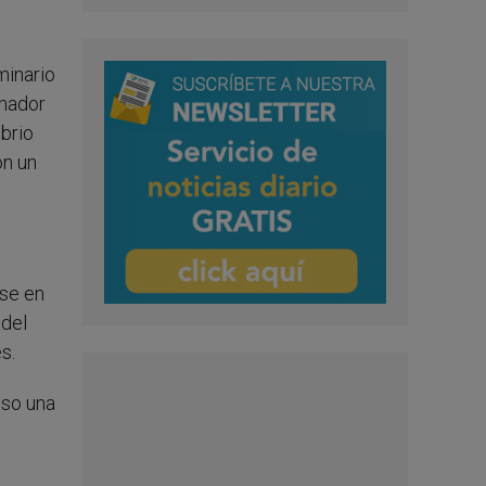
minario
rmador
ibrio
on un
rse en
 del
s.
uso una