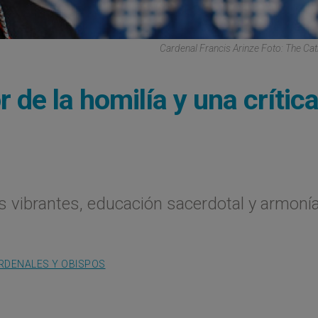
Cardenal Francis Arinze Foto: The Cat
 de la homilía y una crítica
as vibrantes, educación sacerdotal y armoní
RDENALES Y OBISPOS