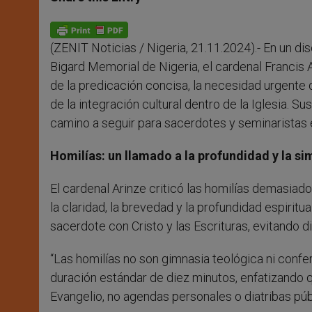
s
e
b
t
e
A
n
o
e
p
g
o
r
p
e
k
(ZENIT Noticias / Nigeria, 21.11.2024).- En un 
r
Bigard Memorial de Nigeria, el cardenal Francis
de la predicación concisa, la necesidad urgente d
de la integración cultural dentro de la Iglesia. 
camino a seguir para sacerdotes y seminaristas
Homilías: un llamado a la profundidad y la si
El cardenal Arinze criticó las homilías demasiad
la claridad, la brevedad y la profundidad espiritu
sacerdote con Cristo y las Escrituras, evitando 
“Las homilías no son gimnasia teológica ni confe
duración estándar de diez minutos, enfatizando q
Evangelio, no agendas personales o diatribas púb