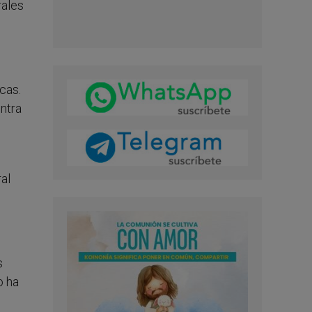
rales
cas.
ontra
ral
s
o ha