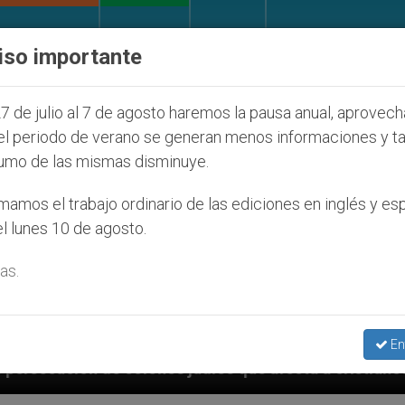
IGLESIA Y MUNDO
DOCUMENTOS
DONATIVOS
iso importante
7 de julio al 7 de agosto haremos la pausa anual, aprovec
el periodo de verano se generan menos informaciones y t
umo de las mismas disminuye.
amos el trabajo ordinario de las ediciones en inglés y es
l lunes 10 de agosto.
as.
En
 que afecta a cristianos (y no sólo) en Tierra Santa