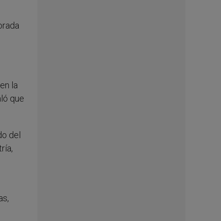
orada
en la
aló que
do del
ría,
as,