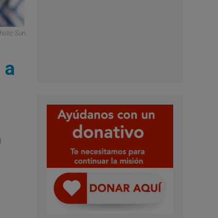
holic Sun
 a
a