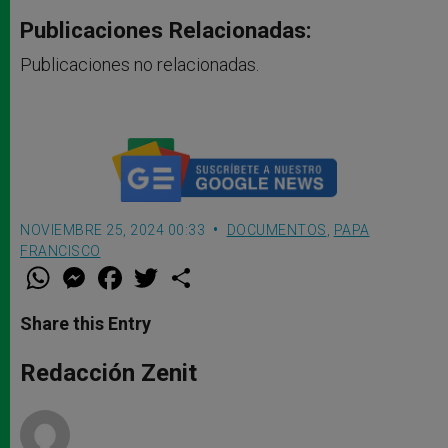
Publicaciones Relacionadas:
Publicaciones no relacionadas.
NOVIEMBRE 25, 2024 00:33
DOCUMENTOS
,
PAPA
FRANCISCO
W
M
F
T
S
h
e
a
w
h
a
s
c
i
a
t
s
e
t
r
Share this Entry
s
e
b
t
e
A
n
o
e
p
g
o
r
Redacción Zenit
p
e
k
r