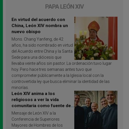
PAPA LEÓN XIV
En virtud del acuerdo con
China, León XIV nombra un
nuevo obispo
Mons. Chang Yanfeng, de 42
años, ha sido nombrado en virtud
del Acuerdo entre China y la Santa
Sede para una diócesis que
llevaba veinte años sin pastor. La ordenación tuvo lugar
hoy. Pero hace tres semanas antes tuvo que
comprometer públicamente a la Iglesia local con la
controvertida ley que busca eliminar la identidad de las
minorías.
León XIV anima a los
religiosos a ver la vida
comunitaria como fuente de
inspiración y santificación
Mensaje de León XIV a la
Conferencia de Superiores
Mayores de Hombres de los