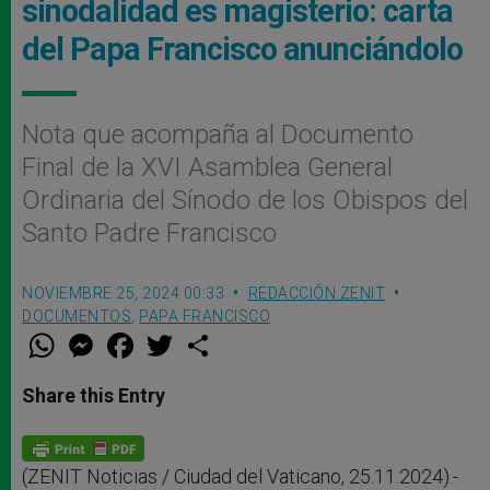
sinodalidad es magisterio: carta
del Papa Francisco anunciándolo
Nota que acompaña al Documento
Final de la XVI Asamblea General
Ordinaria del Sínodo de los Obispos del
Santo Padre Francisco
NOVIEMBRE 25, 2024 00:33
REDACCIÓN ZENIT
DOCUMENTOS
,
PAPA FRANCISCO
W
M
F
T
S
h
e
a
w
h
a
s
c
i
a
t
s
e
t
r
Share this Entry
s
e
b
t
e
A
n
o
e
p
g
o
r
p
e
k
r
(ZENIT Noticias / Ciudad del Vaticano, 25.11.2024).-