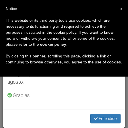
ES
Notice
×
x
Aviso importante
This website or its third party tools use cookies, which are
necessary to its functioning and required to achieve the
Del 27 de julio al 7 de agosto haremos la pausa
purposes illustrated in the cookie policy. If you want to know
anual, aprovechando que en el periodo de verano
more or withdraw your consent to all or some of the cookies,
please refer to the
cookie policy
.
se generan menos informaciones y también el
consumo de las mismas disminuye.
By closing this banner, scrolling this page, clicking a link or
continuing to browse otherwise, you agree to the use of cookies.
Retomamos el trabajo ordinario de las ediciones
en inglés y español de ZENIT el lunes 10 de
agosto.
Gracias.
Entendido