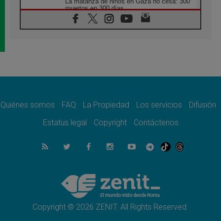
La matanza de niños en Gaza no cesa: 300
muertos en 300 días
07.08.2026
Tagle: La guerra desfigura el mundo, solo la
revelación de Dios lo transfigura
07.08.2026
Presentada la Trienal de Arte de las
Universidades Católicas: «Exercises in
Empathy»
07.08.2026
Fortunatus Nwachukwu: la comunicación
como misión al servicio del Evangelio
Quiénes somos
FAQ
La Propiedad
Los servicios
Difusión
07.08.2026
Estatus legal
Copyright
Contáctenos
SIGNIS 2026, dar voz a las religiosas en el
espacio público
07.08.2026
Lanzan un proyecto de empoderamiento
digital para mujeres líderes en África
07.08.2026
Programa oficial del Viaje Apostólico del
Papa León XIV a Francia
Copyright © 2026 ZENIT. All Rights Reserved.