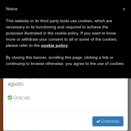
ES
Notice
×
x
Aviso importante
This website or its third party tools use cookies, which are
necessary to its functioning and required to achieve the
Del 27 de julio al 7 de agosto haremos la pausa
,
ANÁLISIS
LIBERTAD RELIGIOSA
purposes illustrated in the cookie policy. If you want to know
anual, aprovechando que en el periodo de verano
more or withdraw your consent to all or some of the cookies,
please refer to the
cookie policy
.
se generan menos informaciones y también el
consumo de las mismas disminuye.
By closing this banner, scrolling this page, clicking a link or
continuing to browse otherwise, you agree to the use of cookies.
Retomamos el trabajo ordinario de las ediciones
en inglés y español de ZENIT el lunes 10 de
agosto.
Gracias.
El Informe Destaca El Alto Nivel De Persecución En Países Como
Burkina Faso Y Nicaragua. Foto: Divergente
Informe internacional sobre
Entendido
libertad religiosa sitúa a