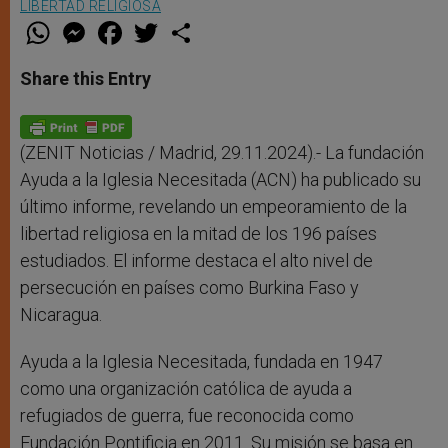
LIBERTAD RELIGIOSA
W
M
F
T
S
h
e
a
w
h
a
s
c
i
a
t
s
e
t
r
Share this Entry
s
e
b
t
e
A
n
o
e
p
g
o
r
p
e
k
r
(ZENIT Noticias / Madrid, 29.11.2024).- La fundación
Ayuda a la Iglesia Necesitada (ACN) ha publicado su
último informe, revelando un empeoramiento de la
libertad religiosa en la mitad de los 196 países
estudiados. El informe destaca el alto nivel de
persecución en países como Burkina Faso y
Nicaragua.
Ayuda a la Iglesia Necesitada, fundada en 1947
como una organización católica de ayuda a
refugiados de guerra, fue reconocida como
Fundación Pontificia en 2011. Su misión se basa en