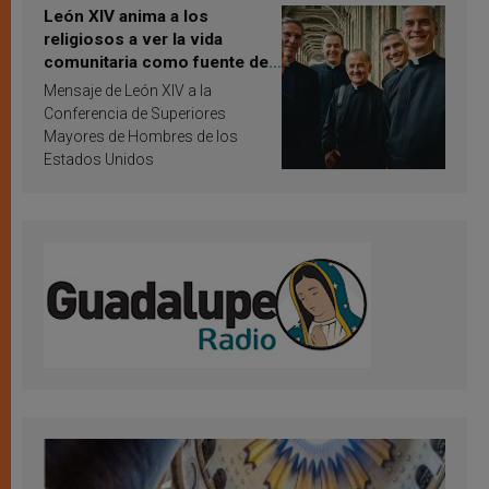
León XIV anima a los
religiosos a ver la vida
comunitaria como fuente de
inspiración y santificación
Mensaje de León XIV a la
Conferencia de Superiores
Mayores de Hombres de los
Estados Unidos