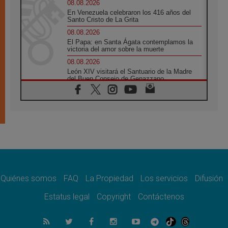
08.08.2026
En Venezuela celebraron los 416 años del
Santo Cristo de La Grita
08.08.2026
El Papa: en Santa Ágata contemplamos la
victoria del amor sobre la muerte
08.08.2026
León XIV visitará el Santuario de la Madre
del Buen Consejo de Genazzano
07.08.2026
Filipinas: el Vicariato Apostólico de Calapán
se convierte en diócesis
07.08.2026
Honduras: Los desplazados invisibles de una
crisis olvidada
07.08.2026
Bokalic: "En Argentina el Papa León señalará
el compromiso del cristiano"
Quiénes somos
FAQ
La Propiedad
Los servicios
Difusión
07.08.2026
La matanza de niños en Gaza no cesa: 300
Estatus legal
Copyright
Contáctenos
muertos en 300 días
07.08.2026
Tagle: La guerra desfigura el mundo, solo la
revelación de Dios lo transfigura