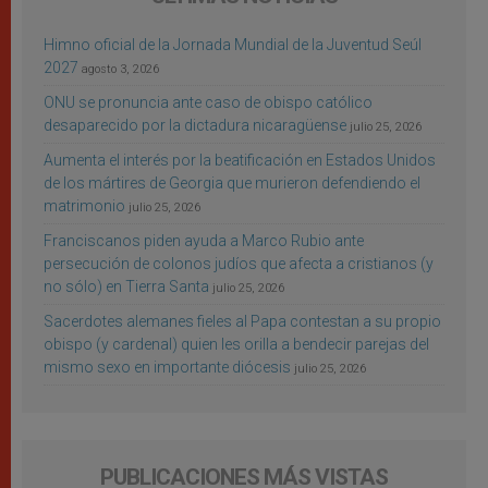
Himno oficial de la Jornada Mundial de la Juventud Seúl
2027
agosto 3, 2026
ONU se pronuncia ante caso de obispo católico
desaparecido por la dictadura nicaragüense
julio 25, 2026
Aumenta el interés por la beatificación en Estados Unidos
de los mártires de Georgia que murieron defendiendo el
matrimonio
julio 25, 2026
Franciscanos piden ayuda a Marco Rubio ante
persecución de colonos judíos que afecta a cristianos (y
no sólo) en Tierra Santa
julio 25, 2026
Sacerdotes alemanes fieles al Papa contestan a su propio
obispo (y cardenal) quien les orilla a bendecir parejas del
mismo sexo en importante diócesis
julio 25, 2026
PUBLICACIONES MÁS VISTAS