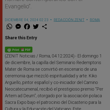
Evangelio”.
DICIEMBRE 04, 2024 02:23
REDACCIÓN ZENIT
ROMA
W
M
F
T
S
h
e
a
w
h
a
s
c
i
a
t
s
e
t
r
Share this Entry
s
e
b
t
e
A
n
o
e
p
g
o
r
p
e
k
r
(ZENIT Noticias / Roma, 04.12.2024).- El domingo 1
de diciembre, la capilla del Seminario Redemptoris
Mater de Roma se convirtió en escenario de una
ceremonia que mezcló espiritualidad y arte. Kiko
Argüello, pintor español y co-iniciador del Camino
Neocatecumenal, recibió el prestigioso premio “Per
Artem ad Deum”, otorgado por la asociación polaca
Sacra Expo bajo el patrocinio del Dicasterio para la
Cultura y la Educación del Vaticano. Este