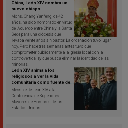
China, León XIV nombra un
nuevo obispo
Mons. Chang Yanfeng, de 42
años, ha sido nombrado en virtud
del Acuerdo entre China y la Santa
Sede para una diócesis que
llevaba veinte años sin pastor. La ordenación tuvo lugar
hoy. Pero hace tres semanas antes tuvo que
comprometer públicamente a la Iglesia local con la
controvertida ley que busca eliminar la identidad de las
minorías.
León XIV anima a los
religiosos a ver la vida
comunitaria como fuente de
inspiración y santificación
Mensaje de León XIV a la
Conferencia de Superiores
Mayores de Hombres de los
Estados Unidos