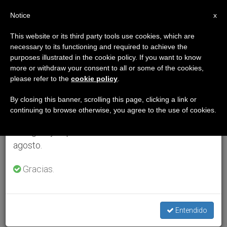
ES
Notice
×
x
Aviso importante
This website or its third party tools use cookies, which are
necessary to its functioning and required to achieve the
Del 27 de julio al 7 de agosto haremos la pausa
purposes illustrated in the cookie policy. If you want to know
anual, aprovechando que en el periodo de verano
more or withdraw your consent to all or some of the cookies,
please refer to the
cookie policy
.
se generan menos informaciones y también el
consumo de las mismas disminuye.
By closing this banner, scrolling this page, clicking a link or
continuing to browse otherwise, you agree to the use of cookies.
Retomamos el trabajo ordinario de las ediciones
en inglés y español de ZENIT el lunes 10 de
agosto.
Gracias.
Entendido