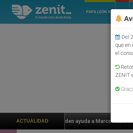
PAPA LEÓN XIV
ROMA
Av
Del 2
que en 
el cons
Retom
ZENIT e
Graci
n ayuda a Marco Rubio ante persecución de colonos jud
ACTUALIDAD