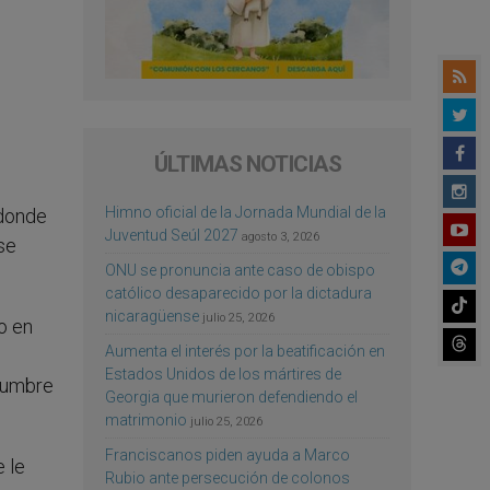
ÚLTIMAS NOTICIAS
Himno oficial de la Jornada Mundial de la
 donde
Juventud Seúl 2027
agosto 3, 2026
se
ONU se pronuncia ante caso de obispo
católico desaparecido por la dictadura
nicaragüense
julio 25, 2026
o en
Aumenta el interés por la beatificación en
Estados Unidos de los mártires de
idumbre
Georgia que murieron defendiendo el
matrimonio
julio 25, 2026
Franciscanos piden ayuda a Marco
e le
Rubio ante persecución de colonos