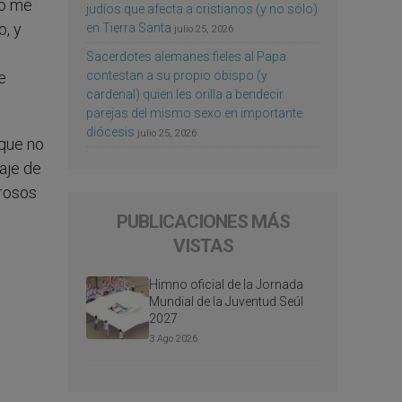
so me
judíos que afecta a cristianos (y no sólo)
, y
en Tierra Santa
julio 25, 2026
Sacerdotes alemanes fieles al Papa
e
contestan a su propio obispo (y
cardenal) quien les orilla a bendecir
parejas del mismo sexo en importante
diócesis
julio 25, 2026
que no
aje de
erosos
PUBLICACIONES MÁS
VISTAS
Himno oficial de la Jornada
Mundial de la Juventud Seúl
2027
3 Ago 2026