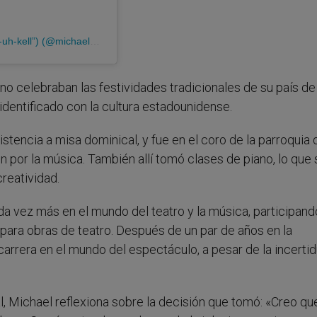
Una publicación compartida por Michael Maliakel (“Molly-uh-kell”) (@michaelmaliakel)
l no celebraban las festividades tradicionales de su país de
 identificado con la cultura estadounidense.
stencia a misa dominical, y fue en el coro de la parroquia
 por la música. También allí tomó clases de piano, lo que 
creatividad.
da vez más en el mundo del teatro y la música, participand
para obras de teatro. Después de un par de años en la
 carrera en el mundo del espectáculo, a pesar de la incert
l, Michael reflexiona sobre la decisión que tomó: «Creo qu