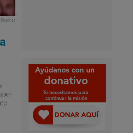
m Beaches
ra
a
apel
to.