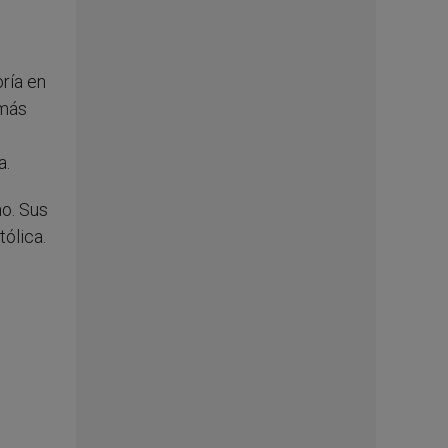
ría en
 más
a.
no. Sus
tólica.