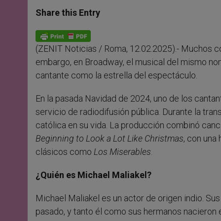
a
s
c
i
a
t
s
e
t
r
Share this Entry
s
e
b
t
e
A
n
o
e
p
g
o
r
p
e
k
(ZENIT Noticias / Roma, 12.02.2025).- Muchos con
r
embargo, en Broadway, el musical del mismo nom
cantante como la estrella del espectáculo.
En la pasada Navidad de 2024, uno de los cantant
servicio de radiodifusión pública. Durante la tra
católica en su vida. La producción combinó can
Beginning to Look a Lot Like Christmas
, con una 
clásicos como
Los Miserables
.
¿Quién es Michael Maliakel?
Michael Maliakel es un actor de origen indio. Sus
pasado, y tanto él como sus hermanos nacieron e