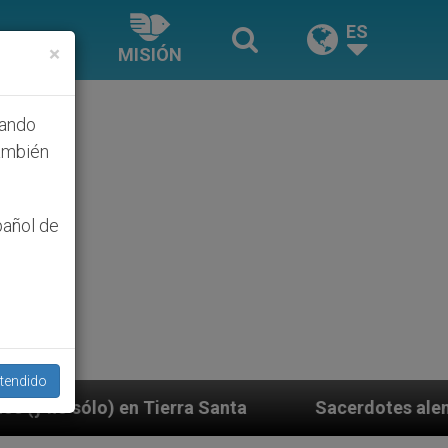
ES
×
MISIÓN
hando
ambién
pañol de
tendido
a
Sacerdotes alemanes fieles al Papa contestan