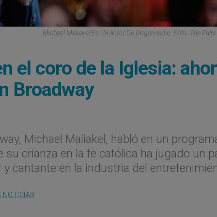
Michael Maliakel Es Un Actor De Origen Indio. Foto: The Pal
n el coro de la Iglesia: aho
 en Broadway
dway, Michael Maliakel, habló en un program
su crianza en la fe católica ha jugado un p
y cantante en la industria del entretenimien
 NOTICIAS