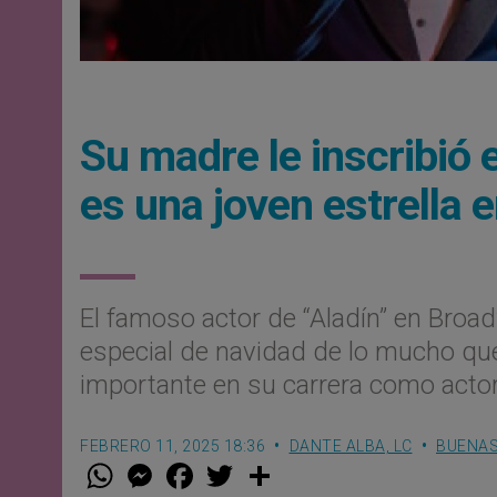
Su madre le inscribió e
es una joven estrella
El famoso actor de “Aladín” en Broa
especial de navidad de lo mucho que 
importante en su carrera como actor 
FEBRERO 11, 2025 18:36
DANTE ALBA, LC
BUENAS
W
M
F
T
S
h
e
a
w
h