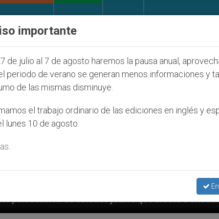
IGLESIA Y MUNDO
DOCUMENTOS
DONATIVOS
iso importante
7 de julio al 7 de agosto haremos la pausa anual, aprovec
el periodo de verano se generan menos informaciones y t
umo de las mismas disminuye.
amos el trabajo ordinario de las ediciones en inglés y es
l lunes 10 de agosto.
as.
En
íos que afecta a cristianos (y no sólo) en Tierra Sant