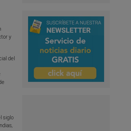
n
tor y
ial del
s
 de
l siglo
ndias,