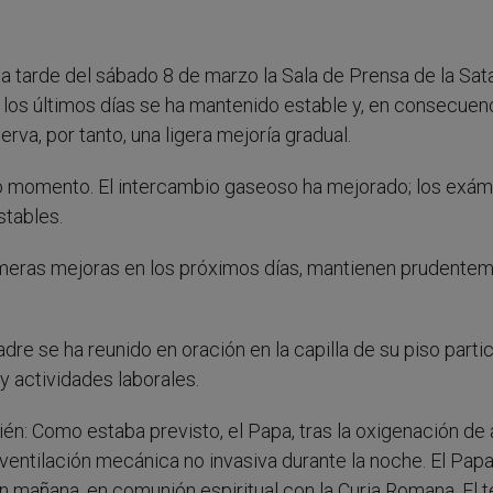
 la tarde del sábado 8 de marzo la Sala de Prensa de la Sa
 los últimos días se ha mantenido estable y, en consecuenc
rva, por tanto, una ligera mejoría gradual.
do momento. El intercambio gaseoso ha mejorado; los exá
tables.
imeras mejoras en los próximos días, mantienen prudente
adre se ha reunido en oración en la capilla de su piso partic
y actividades laborales.
n: Como estaba previsto, el Papa, tras la oxigenación de 
a ventilación mecánica no invasiva durante la noche. El Pap
an mañana, en comunión espiritual con la Curia Romana. El 