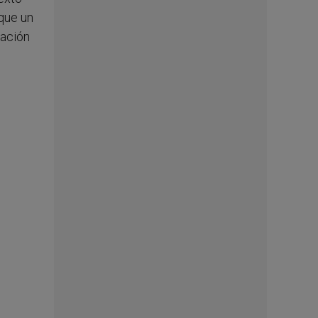
que un
mación