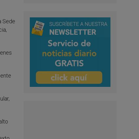
ta Sede
ia,
menes
mente
ular,
alto
a
texto