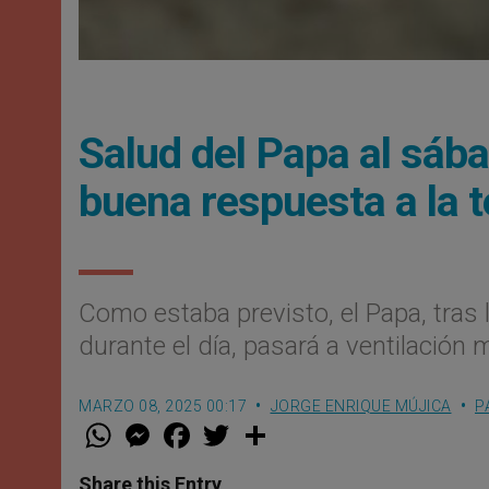
Salud del Papa al sáb
buena respuesta a la t
Como estaba previsto, el Papa, tras 
durante el día, pasará a ventilación
MARZO 08, 2025 00:17
JORGE ENRIQUE MÚJICA
P
W
M
F
T
S
h
e
a
w
h
a
s
c
i
a
t
s
e
t
r
Share this Entry