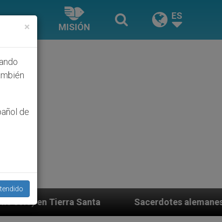
ES
×
MISIÓN
hando
ambién
pañol de
tendido
Sacerdotes alemanes fieles al Papa contestan a