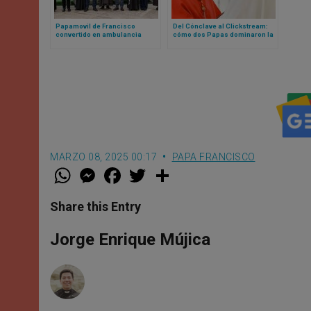
Papamovil de Francisco
Del Cónclave al Clickstream:
convertido en ambulancia
cómo dos Papas dominaron la
recibe permiso para ingresar a
curiosidad mundial en la web
Gaza
en 2025
MARZO 08, 2025 00:17
PAPA FRANCISCO
W
M
F
T
S
h
e
a
w
h
a
s
c
i
a
t
s
e
t
r
Share this Entry
s
e
b
t
e
A
n
o
e
p
g
o
r
Jorge Enrique Mújica
p
e
k
r