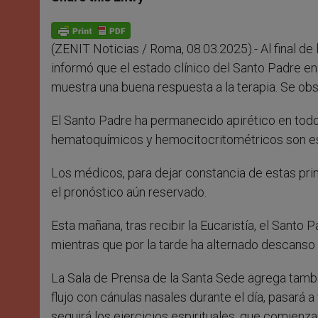
s
e
b
t
e
A
n
o
e
p
g
o
r
p
e
k
(ZENIT Noticias / Roma, 08.03.2025).- Al final de
r
informó que el estado clínico del Santo Padre en
muestra una buena respuesta a la terapia. Se obse
El Santo Padre ha permanecido apirético en to
hematoquímicos y hemocitocritométricos son es
Los médicos, para dejar constancia de estas pr
el pronóstico aún reservado.
Esta mañana, tras recibir la Eucaristía, el Santo P
mientras que por la tarde ha alternado descanso 
La Sala de Prensa de la Santa Sede agrega tambié
flujo con cánulas nasales durante el día, pasará 
seguirá los ejercicios espirituales, que comienz