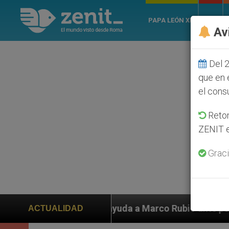
PAPA LEÓN XIV
ROMA
Av
Del 2
que en 
el cons
Retom
ZENIT e
Graci
ayuda a Marco Rubio ante persecución de colonos judío
ACTUALIDAD