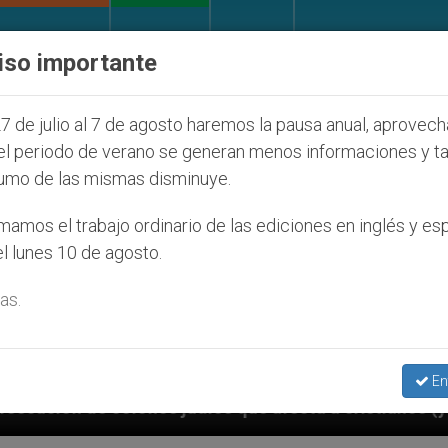
IGLESIA Y MUNDO
DOCUMENTOS
DONATIVOS
iso importante
7 de julio al 7 de agosto haremos la pausa anual, aprovec
el periodo de verano se generan menos informaciones y t
umo de las mismas disminuye.
amos el trabajo ordinario de las ediciones en inglés y es
l lunes 10 de agosto.
as.
En
s que afecta a cristianos (y no sólo) en Tierra Santa