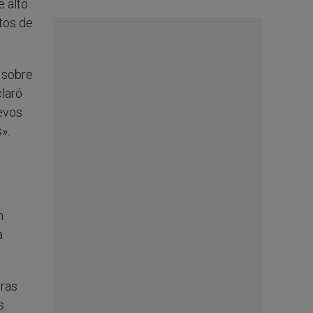
e alto
stos de
d sobre
claró
uevos
».
n
a
eras
s