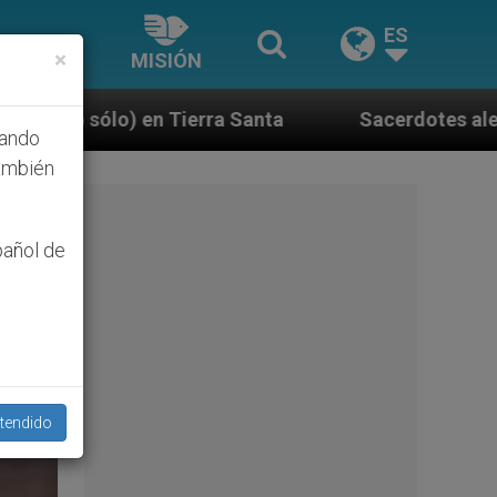
ES
×
MISIÓN
nta
Sacerdotes alemanes fieles al Papa contest
hando
ambién
pañol de
tendido