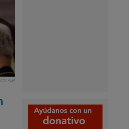
Foto: AJN
n