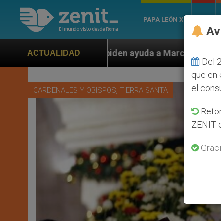
PAPA LEÓN XIV
ROMA
Av
en ayuda a Marco Rubio ante persecución de colonos ju
ACTUALIDAD
Del 2
que en 
el cons
,
CARDENALES Y OBISPOS
TIERRA SANTA
Retom
ZENIT e
Graci