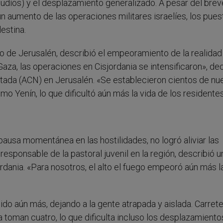
 judíos) y el desplazamiento generalizado. A pesar del brev
n aumento de las operaciones militares israelíes, los pue
estina.
tino de Jerusalén, describió el empeoramiento de la realida
aza, las operaciones en Cisjordania se intensificaron», de
itada (ACN) en Jerusalén. «Se establecieron cientos de n
o Yenín, lo que dificultó aún más la vida de los residentes
pausa momentánea en las hostilidades, no logró aliviar las
responsable de la pastoral juvenil en la región, describió u
rdania. «Para nosotros, el alto el fuego empeoró aún más l
do aún más, dejando a la gente atrapada y aislada. Carret
toman cuatro, lo que dificulta incluso los desplazamiento