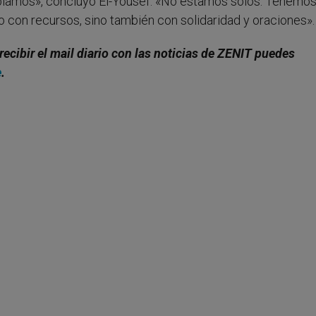
sabíamos», concluyó El-Yousef. «No estamos solos. Tenemo
 con recursos, sino también con solidaridad y oraciones».
recibir el mail diario con las noticias de ZENIT puedes
e
.