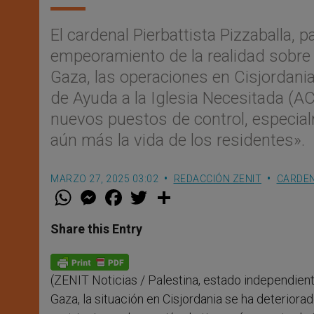
El cardenal Pierbattista Pizzaballa, p
empeoramiento de la realidad sobre 
Gaza, las operaciones en Cisjordania
de Ayuda a la Iglesia Necesitada (AC
nuevos puestos de control, especial
aún más la vida de los residentes».
MARZO 27, 2025 03:02
REDACCIÓN ZENIT
CARDEN
W
M
F
T
S
h
e
a
w
h
a
s
c
i
a
t
s
e
t
r
Share this Entry
s
e
b
t
e
A
n
o
e
p
g
o
r
p
e
k
(ZENIT Noticias / Palestina, estado independient
r
Gaza, la situación en Cisjordania se ha deteriora