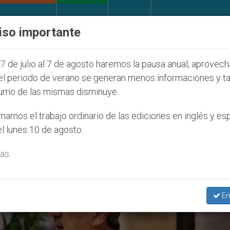
IGLESIA Y MUNDO
DOCUMENTOS
DONATIVOS
iso importante
díos que afecta a cristianos (y no sólo) en Tierra Sa
7 de julio al 7 de agosto haremos la pausa anual, aprovec
el periodo de verano se generan menos informaciones y t
umo de las mismas disminuye.
amos el trabajo ordinario de las ediciones en inglés y es
l lunes 10 de agosto.
as.
En