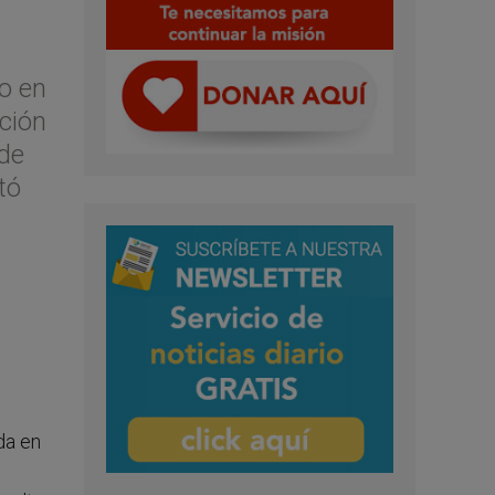
o en
ación
 de
tó
da en