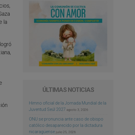
cios,
 Gaza
 la
logró
iana,
e
ÚLTIMAS NOTICIAS
Himno oficial de la Jornada Mundial de la
ción
Juventud Seúl 2027
agosto 3, 2026
ONU se pronuncia ante caso de obispo
católico desaparecido por la dictadura
nicaragüense
julio 25, 2026