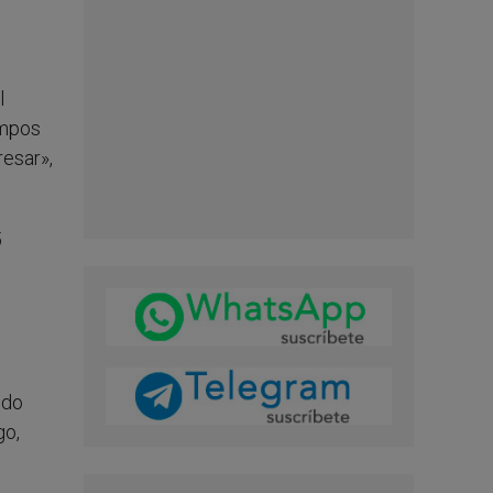
l
ampos
resar»,
5
ido
go,