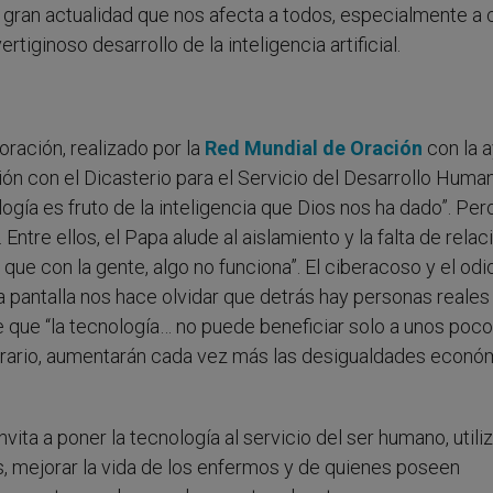
e gran actualidad que nos afecta a todos, especialmente a
rtiginoso desarrollo de la inteligencia artificial.
oración, realizado por la
Red Mundial de Oración
con la a
ón con el Dicasterio para el Servicio del Desarrollo Huma
ogía es fruto de la inteligencia que Dios nos ha dado”. Pero
Entre ellos, el Papa alude al aislamiento y la falta de rela
ue con la gente, algo no funciona”. El ciberacoso y el odi
La pantalla nos hace olvidar que detrás hay personas reales
rte que “la tecnología… no puede beneficiar solo a unos poc
ntrario, aumentarán cada vez más las desigualdades econó
nvita a poner la tecnología al servicio del ser humano, utili
os, mejorar la vida de los enfermos y de quienes poseen