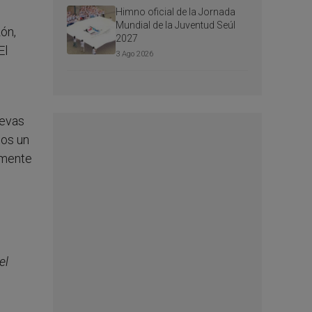
Himno oficial de la Jornada
Mundial de la Juventud Seúl
ón,
2027
El
3 Ago 2026
uevas
mos un
lmente
el