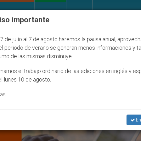
IGLESIA Y MUNDO
DOCUMENTOS
DONATIVOS
iso importante
 cristianos (y no sólo) en Tierra Santa
Sacerdo
7 de julio al 7 de agosto haremos la pausa anual, aprovec
el periodo de verano se generan menos informaciones y t
umo de las mismas disminuye.
amos el trabajo ordinario de las ediciones en inglés y es
l lunes 10 de agosto.
as.
En