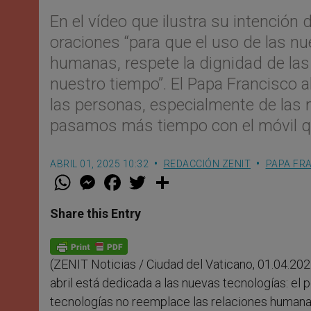
En el vídeo que ilustra su intención 
oraciones “para que el uso de las n
humanas, respete la dignidad de las 
nuestro tiempo”. El Papa Francisco a
las personas, especialmente de las má
pasamos más tiempo con el móvil que
ABRIL 01, 2025 10:32
REDACCIÓN ZENIT
PAPA FR
W
M
F
T
S
h
e
a
w
h
a
s
c
i
a
t
s
e
t
r
Share this Entry
s
e
b
t
e
A
n
o
e
p
g
o
r
p
e
k
(ZENIT Noticias / Ciudad del Vaticano, 01.04.202
r
abril está dedicada a las nuevas tecnologías: el 
tecnologías no reemplace las relaciones humanas,