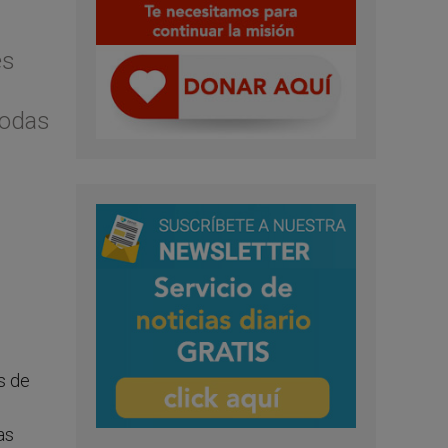
es
todas
s de
as