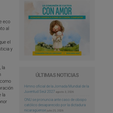
ce eco
to al
que el
ticia y
, la
n
ÚLTIMAS NOTICIAS
a como
Himno oficial de la Jornada Mundial de la
oración
Juventud Seúl 2027
agosto 3, 2026
 la
ONU se pronuncia ante caso de obispo
onor
católico desaparecido por la dictadura
nicaragüense
julio 25, 2026