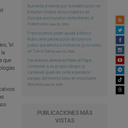
Aumenta el interés por la beatificación en
el
Estados Unidos de los mártires de
Georgia que murieron defendiendo el
matrimonio
julio 25, 2026
Franciscanos piden ayuda a Marco
Rubio ante persecución de colonos
eo, “el
judíos que afecta a cristianos (y no sólo)
en Tierra Santa
 la
julio 25, 2026
ya que
Sacerdotes alemanes fieles al Papa
contestan a su propio obispo (y
ologías
cardenal) quien les orilla a bendecir
parejas del mismo sexo en importante
diócesis
julio 25, 2026
cativos
as
uso
PUBLICACIONES MÁS
VISTAS