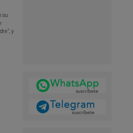
n su
e
re”, y