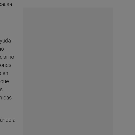
 causa
yuda -
no
, si no
ciones
o en
 que
os
micas,
zándola