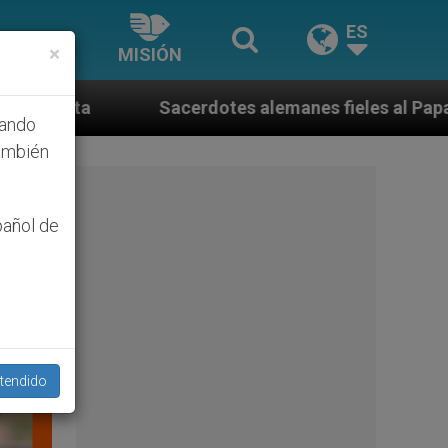
ES
×
MISIÓN
tes alemanes fieles al Papa contestan a su propio obi
hando
ambién
pañol de
tendido