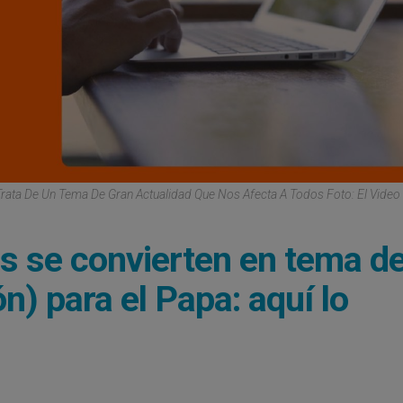
Trata De Un Tema De Gran Actualidad Que Nos Afecta A Todos Foto: El Video
s se convierten en tema d
n) para el Papa: aquí lo