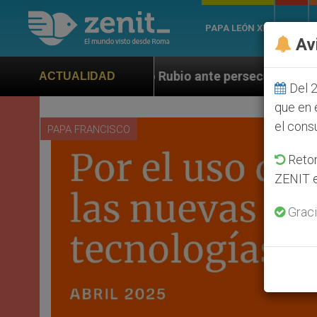
PAPA LEÓN XIV
ROMA
Av
Rubio ante persecución de colonos judíos que afecta a
ACTUALIDAD
Del 2
que en 
el cons
PAPA FRANCISCO
Retom
ZENIT e
Graci