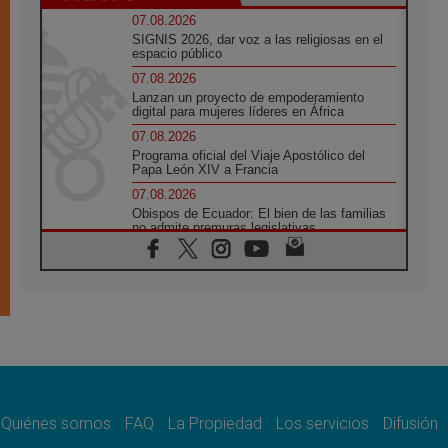
07.08.2026
SIGNIS 2026, dar voz a las religiosas en el
espacio público
07.08.2026
Lanzan un proyecto de empoderamiento
digital para mujeres líderes en África
07.08.2026
Programa oficial del Viaje Apostólico del
Papa León XIV a Francia
07.08.2026
Obispos de Ecuador: El bien de las familias
no admite premuras legislativas
06.08.2026
Cardenal Parolin: La paz comienza con la
empatía al dolor del otro
06.08.2026
Fray Marco Vianelli: Aprender el Evangelio
de la Paz en la Escuela de San Francisco
06.08.2026
La visita del Papa León XIV a Asís en un
minuto
Quiénes somos
FAQ
La Propiedad
Los servicios
Difusión
06.08.2026
El agradecimiento de los jóvenes al Papa: