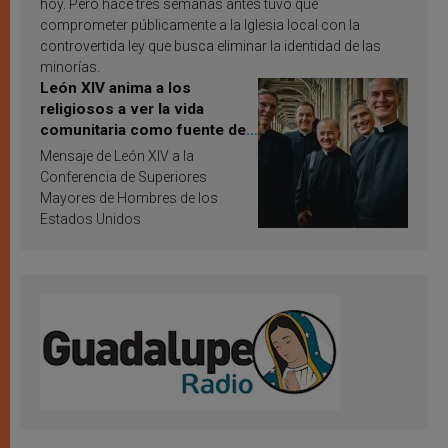
hoy. Pero hace tres semanas antes tuvo que
comprometer públicamente a la Iglesia local con la
controvertida ley que busca eliminar la identidad de las
minorías.
León XIV anima a los
religiosos a ver la vida
comunitaria como fuente de
inspiración y santificación
Mensaje de León XIV a la
Conferencia de Superiores
Mayores de Hombres de los
Estados Unidos