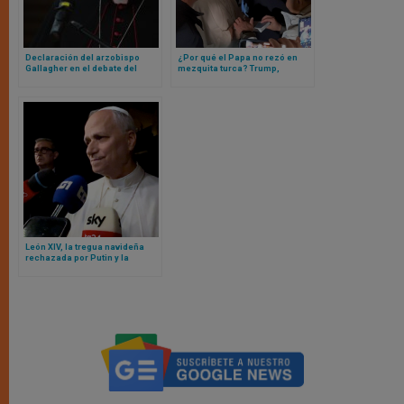
Declaración del arzobispo
¿Por qué el Papa no rezó en
Gallagher en el debate del
mezquita turca? Trump,
Consejo de Seguridad de la
Ucrania y la próxima
ONU sobre la inteligencia
residencia del Papa León XIV
artificial y la paz y la seguridad
internacionales
León XIV, la tregua navideña
rechazada por Putin y la
decepción con el gobernador
demócrata de Illinois