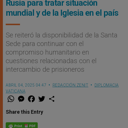
Rusia para tratar situación
mundial y de la Iglesia en el país
Se reiteró la disponibilidad de la Santa
Sede para continuar con el
compromiso humanitario en
cuestiones relacionadas con el
intercambio de prisioneros
ABRIL 04, 2025 04:47
REDACCIÓN ZENIT
DIPLOMACIA
VATICANA
W
M
F
T
S
h
e
a
w
h
a
s
c
i
a
t
s
e
t
r
Share this Entry
s
e
b
t
e
A
n
o
e
p
g
o
r