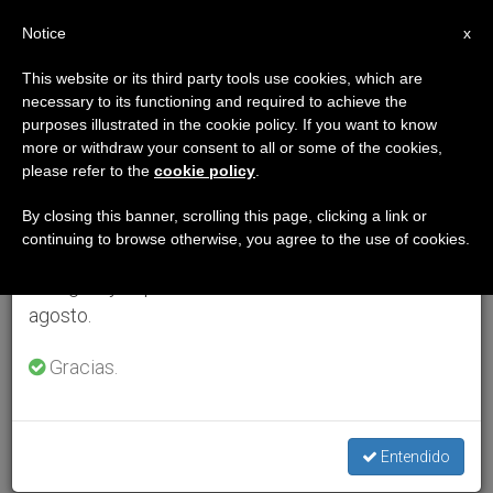
ES
Notice
×
x
Aviso importante
This website or its third party tools use cookies, which are
necessary to its functioning and required to achieve the
Del 27 de julio al 7 de agosto haremos la pausa
purposes illustrated in the cookie policy. If you want to know
anual, aprovechando que en el periodo de verano
more or withdraw your consent to all or some of the cookies,
please refer to the
cookie policy
.
se generan menos informaciones y también el
consumo de las mismas disminuye.
By closing this banner, scrolling this page, clicking a link or
continuing to browse otherwise, you agree to the use of cookies.
Retomamos el trabajo ordinario de las ediciones
en inglés y español de ZENIT el lunes 10 de
agosto.
Gracias.
Entendido