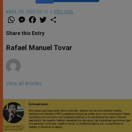
ABRIL 09, 2025 02:15
PRO VIDA
W
M
F
T
S
h
e
a
w
h
a
s
c
i
a
t
s
e
t
r
Share this Entry
s
e
b
t
e
A
n
o
e
p
g
o
r
Rafael Manuel Tovar
p
e
k
r
View all articles