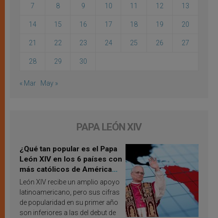
7
8
9
10
11
12
13
14
15
16
17
18
19
20
21
22
23
24
25
26
27
28
29
30
« Mar
May »
PAPA LEÓN XIV
¿Qué tan popular es el Papa
León XIV en los 6 países con
más católicos de América
Latina en 2026? Publican
León XIV recibe un amplio apoyo
resultados de investigación
latinoamericano, pero sus cifras
de popularidad en su primer año
son inferiores a las del debut de