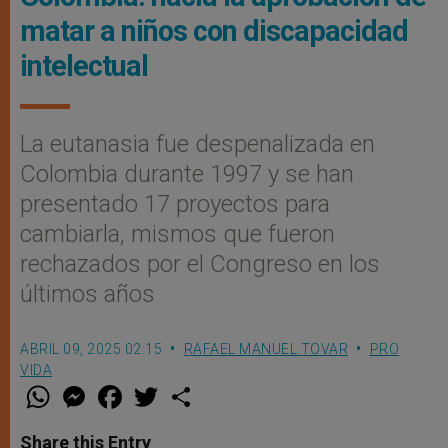
matar a niños con discapacidad
intelectual
La eutanasia fue despenalizada en
Colombia durante 1997 y se han
presentado 17 proyectos para
cambiarla, mismos que fueron
rechazados por el Congreso en los
últimos años
ABRIL 09, 2025 02:15
RAFAEL MANUEL TOVAR
PRO
VIDA
W
M
F
T
S
h
e
a
w
h
a
s
c
i
a
t
s
e
t
r
Share this Entry