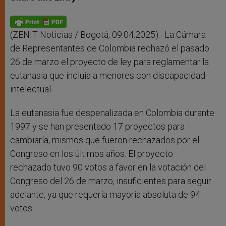
s
e
b
t
e
A
n
o
e
p
g
o
r
p
e
k
r
(ZENIT Noticias / Bogotá, 09.04.2025).- La Cámara
de Representantes de Colombia rechazó el pasado
26 de marzo el proyecto de ley para reglamentar la
eutanasia que incluía a menores con discapacidad
intelectual.
La eutanasia fue despenalizada en Colombia durante
1997 y se han presentado 17 proyectos para
cambiarla, mismos que fueron rechazados por el
Congreso en los últimos años. El proyecto
rechazado tuvo 90 votos a favor en la votación del
Congreso del 26 de marzo, insuficientes para seguir
adelante, ya que requería mayoría absoluta de 94
votos.