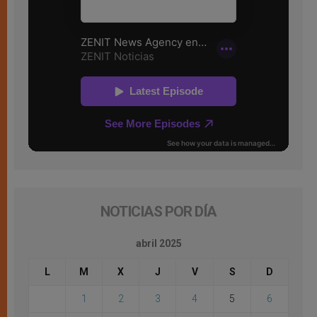
NOTICIAS POR DÍA
abril 2025
L
M
X
J
V
S
D
1
2
3
4
5
6