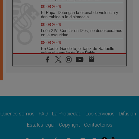
09.08.2026
El Papa: Detengan la espiral de violencia y
den cabida a la diplomacia
09.08.2026
León XIV: Confiar en Dios, no desesperarnos
en la oscuridad
08.08.2026
En Castel Gandolfo, el tapiz de Raffaello
sobre el sermón de San Pablo
08.08.2026
En Colombia, «la paz no se compra con una
firma»
08.08.2026
En Venezuela celebraron los 416 años del
Santo Cristo de La Grita
08.08.2026
El Papa: en Santa Ágata contemplamos la
victoria del amor sobre la muerte
Quiénes somos
FAQ
La Propiedad
Los servicios
Difusión
08.08.2026
León XIV visitará el Santuario de la Madre
Estatus legal
Copyright
Contáctenos
del Buen Consejo de Genazzano
07.08.2026
Filipinas: el Vicariato Apostólico de Calapán