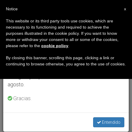
ES
Notice
×
x
Aviso importante
This website or its third party tools use cookies, which are
necessary to its functioning and required to achieve the
Del 27 de julio al 7 de agosto haremos la pausa
purposes illustrated in the cookie policy. If you want to know
anual, aprovechando que en el periodo de verano
more or withdraw your consent to all or some of the cookies,
please refer to the
cookie policy
.
se generan menos informaciones y también el
consumo de las mismas disminuye.
By closing this banner, scrolling this page, clicking a link or
continuing to browse otherwise, you agree to the use of cookies.
Retomamos el trabajo ordinario de las ediciones
en inglés y español de ZENIT el lunes 10 de
agosto.
Gracias.
Entendido