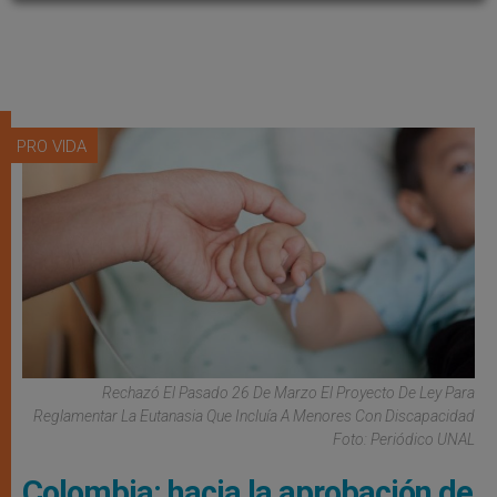
PRO VIDA
Rechazó El Pasado 26 De Marzo El Proyecto De Ley Para
Reglamentar La Eutanasia Que Incluía A Menores Con Discapacidad
Foto: Periódico UNAL
Colombia: hacia la aprobación de