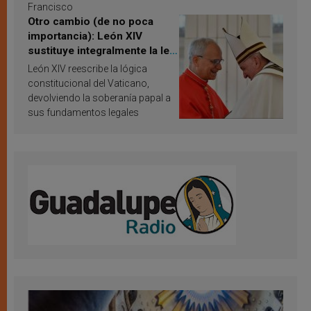
Francisco
Otro cambio (de no poca
importancia): León XIV
sustituye integralmente la ley
vaticana de Papa Francisco
León XIV reescribe la lógica
constitucional del Vaticano,
devolviendo la soberanía papal a
sus fundamentos legales