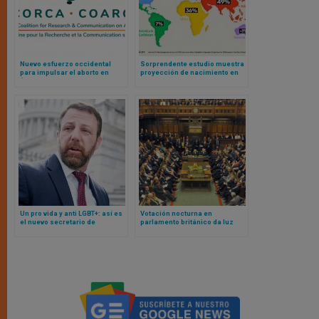
Nuevo esfuerzo occidental
Sorprendente estudio muestra
para impulsar el aborto en
proyección de nacimiento en
África
2026: solo 8 de cada 100 bebés
nacerán en 3 continentes
juntos
Un pro vida y anti LGBT+: así es
Votación nocturna en
el nuevo secretario de
parlamento británico da luz
seguridad nacional nombrado
verde al aborto incluso a los 9
por Trump
meses