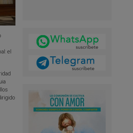
o
l: el
ridad
uia
llos
irigido