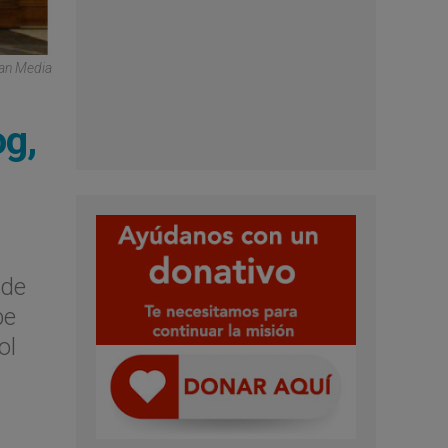
can Media
og,
 de
be
ol