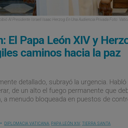
ibió Al Presidente Israelí Isaac Herzog En Una Audiencia Privada Foto: Vati
n: El Papa León XIV y Herz
giles caminos hacia la paz
mente detallado, subrayó la urgencia. Habló
rar, de un alto el fuego permanente que de
ia, a menudo bloqueada en puestos de contr
DIPLOMACIA VATICANA
,
PAPA LEÓN XIV
,
TIERRA SANTA