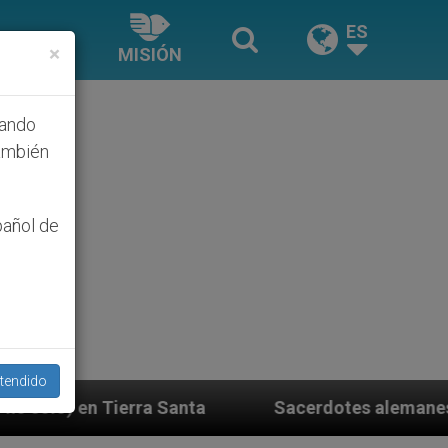
ES
×
MISIÓN
hando
ambién
pañol de
tendido
manes fieles al Papa contestan a su propio obispo (y c