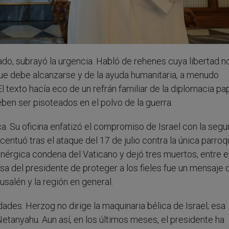
do, subrayó la urgencia. Habló de rehenes cuya libertad n
ue debe alcanzarse y de la ayuda humanitaria, a menudo
texto hacía eco de un refrán familiar de la diplomacia papa
ben ser pisoteados en el polvo de la guerra.
a. Su oficina enfatizó el compromiso de Israel con la segu
entuó tras el ataque del 17 de julio contra la única parroq
nérgica condena del Vaticano y dejó tres muertos, entre e
a del presidente de proteger a los fieles fue un mensaje d
salén y la región en general.
ades. Herzog no dirige la maquinaria bélica de Israel; esa
Netanyahu. Aun así, en los últimos meses, el presidente ha