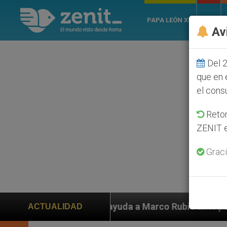
PAPA LEÓN XIV
ROMA
Av
Del 2
que en 
el cons
Retom
ZENIT e
Graci
te persecución de colonos judíos que afecta a cristia
ACTUALIDAD