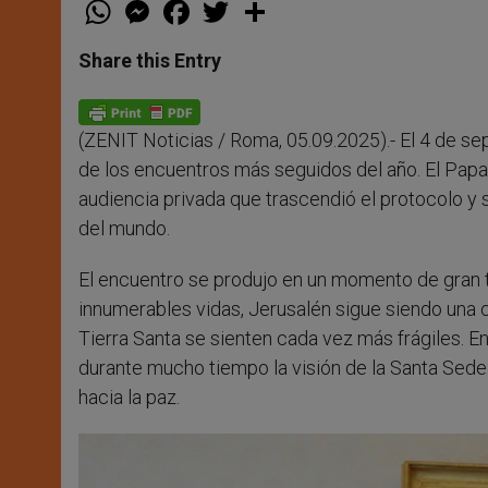
W
M
F
T
S
h
e
a
w
h
a
s
c
i
a
t
s
e
t
r
Share this Entry
s
e
b
t
e
A
n
o
e
p
g
o
r
p
e
k
(ZENIT Noticias / Roma, 05.09.2025).- El 4 de se
r
de los encuentros más seguidos del año. El Papa 
audiencia privada que trascendió el protocolo y 
del mundo.
El encuentro se produjo en un momento de gran 
innumerables vidas, Jerusalén sigue siendo una c
Tierra Santa se sienten cada vez más frágiles. En
durante mucho tiempo la visión de la Santa Sede:
hacia la paz.