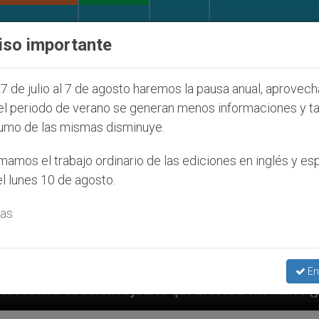
IGLESIA Y MUNDO
DOCUMENTOS
DONATIVOS
iso importante
7 de julio al 7 de agosto haremos la pausa anual, aprovec
el periodo de verano se generan menos informaciones y t
umo de las mismas disminuye.
amos el trabajo ordinario de las ediciones en inglés y es
l lunes 10 de agosto.
as.
En
nos (y no sólo) en Tierra Santa
Sacerdotes ale