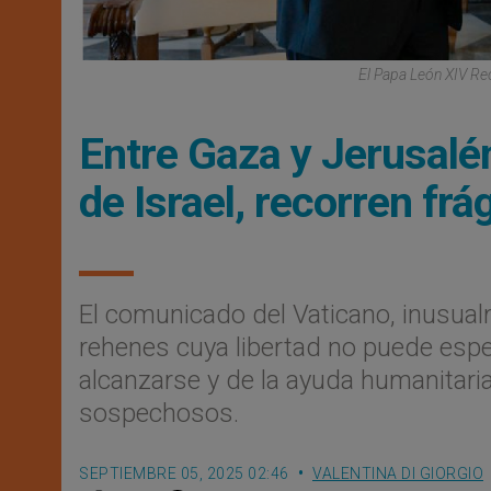
El Papa León XIV Rec
Entre Gaza y Jerusalé
de Israel, recorren frá
El comunicado del Vaticano, inusual
rehenes cuya libertad no puede espe
alcanzarse y de la ayuda humanitar
sospechosos.
SEPTIEMBRE 05, 2025 02:46
VALENTINA DI GIORGIO