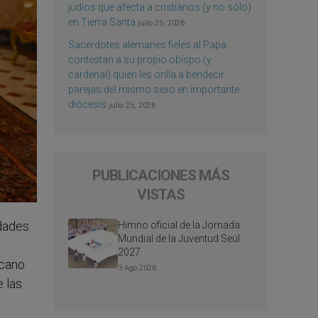
judíos que afecta a cristianos (y no sólo)
en Tierra Santa
julio 25, 2026
Sacerdotes alemanes fieles al Papa
contestan a su propio obispo (y
cardenal) quien les orilla a bendecir
parejas del mismo sexo en importante
diócesis
julio 25, 2026
PUBLICACIONES MÁS
VISTAS
idades
Himno oficial de la Jornada
Mundial de la Juventud Seúl
2027
icano
3 Ago 2026
e las