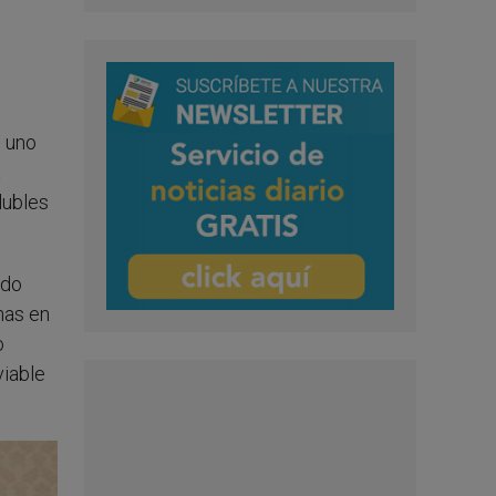
e uno
a
lubles
ado
nas en
o
viable