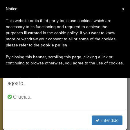
ES
Notice
×
x
Aviso importante
This website or its third party tools use cookies, which are
necessary to its functioning and required to achieve the
Del 27 de julio al 7 de agosto haremos la pausa
,
ANGELUS
PAPA LEÓN XIV
purposes illustrated in the cookie policy. If you want to know
anual, aprovechando que en el periodo de verano
more or withdraw your consent to all or some of the cookies,
please refer to the
cookie policy
.
se generan menos informaciones y también el
consumo de las mismas disminuye.
By closing this banner, scrolling this page, clicking a link or
continuing to browse otherwise, you agree to the use of cookies.
Retomamos el trabajo ordinario de las ediciones
en inglés y español de ZENIT el lunes 10 de
agosto.
Gracias.
El Papa León XIV Se Asomó Desde El Balcón Del Apartamento
Pontificio Que Da A La Plaza De San Pedro Foto: Vatican Media
No es ostentando méritos como
Entendido
nos salvamos: el Evangelio del