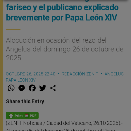
fariseo y el publicano explicado
brevemente por Papa León XIV
Alocución en ocasión del rezo del
Angelus del domingo 26 de octubre de
2025
OCTUBRE 26, 2025 22:40
REDACCIÓN ZENIT
ANGELUS
,
PAPA LEÓN XIV
W
M
F
T
S
h
e
a
w
h
a
s
c
i
a
t
s
e
t
r
Share this Entry
s
e
b
t
e
A
n
o
e
p
g
o
r
p
e
k
r
(ZENIT Noticias / Ciudad del Vaticano, 26.10.2025).-
Al medio día del domingo 26 de octubre, el Papa