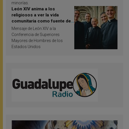
minorías.
León XIV anima a los
religiosos a ver la vida
comunitaria como fuente de
inspiración y santificación
Mensaje de León XIV a la
Conferencia de Superiores
Mayores de Hombres de los
Estados Unidos