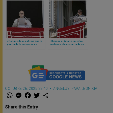
¿Por qué Jesús afirma que la
El tiempo ordinario, nuestro
puerta de la salvación es
bautismo y la memoria de un
estrecha? Papa León XIV
don recibido: una sencilla
responde
reflexión de León XIV
OCTUBRE 26, 2025 22:40
ANGELUS
,
PAPA LEÓN XIV
W
M
F
T
S
h
e
a
w
h
a
s
c
i
a
t
s
e
t
r
Share this Entry
s
e
b
t
e