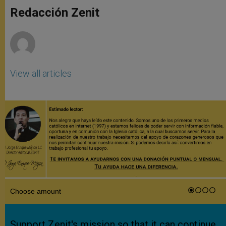
A
n
o
e
p
g
o
r
Redacción Zenit
p
e
k
r
View all articles