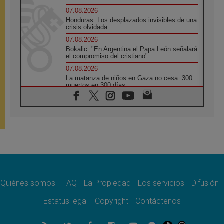
07.08.2026
Honduras: Los desplazados invisibles de una
crisis olvidada
07.08.2026
Bokalic: "En Argentina el Papa León señalará
el compromiso del cristiano"
07.08.2026
La matanza de niños en Gaza no cesa: 300
muertos en 300 días
07.08.2026
Tagle: La guerra desfigura el mundo, solo la
revelación de Dios lo transfigura
07.08.2026
Presentada la Trienal de Arte de las
Universidades Católicas: «Exercises in
Empathy»
07.08.2026
Fortunatus Nwachukwu: la comunicación
como misión al servicio del Evangelio
Quiénes somos
FAQ
La Propiedad
Los servicios
Difusión
07.08.2026
Estatus legal
Copyright
Contáctenos
SIGNIS 2026, dar voz a las religiosas en el
espacio público
07.08.2026