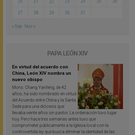
20
21
22
23
24
25
26
27
28
29
30
31
« Sep
Nov »
PAPA LEÓN XIV
En virtud del acuerdo con
China, León XIV nombra un
nuevo obispo
Mons. Chang Yanfeng, de 42
años, ha sido nombrado en virtud
del Acuerdo entre China y la Santa
Sede para una diócesis que
llevaba veinte años sin pastor. La ordenación tuvo lugar
hoy. Pero hace tres semanas antes tuvo que
comprometer públicamente a la Iglesia local con la
controvertida ley que busca eliminar la identidad de las