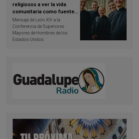
religiosos a ver la vida
comunitaria como fuente
de inspiración y
Mensaje de León XIV a la
santificación
Conferencia de Superiores
Mayores de Hombres de los
Estados Unidos