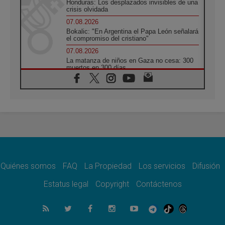
Honduras: Los desplazados invisibles de una
crisis olvidada
07.08.2026
Bokalic: "En Argentina el Papa León señalará
el compromiso del cristiano"
07.08.2026
La matanza de niños en Gaza no cesa: 300
muertos en 300 días
07.08.2026
Tagle: La guerra desfigura el mundo, solo la
revelación de Dios lo transfigura
07.08.2026
Presentada la Trienal de Arte de las
Universidades Católicas: «Exercises in
Empathy»
07.08.2026
Fortunatus Nwachukwu: la comunicación
como misión al servicio del Evangelio
Quiénes somos
FAQ
La Propiedad
Los servicios
Difusión
07.08.2026
Estatus legal
Copyright
Contáctenos
SIGNIS 2026, dar voz a las religiosas en el
espacio público
07.08.2026
Lanzan un proyecto de empoderamiento
digital para mujeres líderes en África