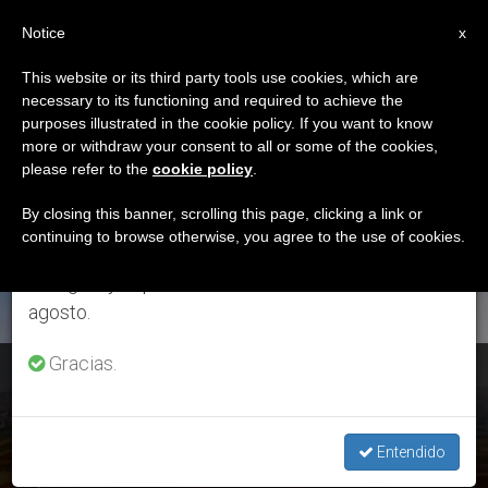
ES
Notice
×
x
Aviso importante
This website or its third party tools use cookies, which are
necessary to its functioning and required to achieve the
Del 27 de julio al 7 de agosto haremos la pausa
ETIQUETA
purposes illustrated in the cookie policy. If you want to know
anual, aprovechando que en el periodo de verano
Posts Tagged ‘edicto’
more or withdraw your consent to all or some of the cookies,
please refer to the
cookie policy
.
se generan menos informaciones y también el
consumo de las mismas disminuye.
By closing this banner, scrolling this page, clicking a link or
continuing to browse otherwise, you agree to the use of cookies.
ÚLTIMAS NOTICIAS
Retomamos el trabajo ordinario de las ediciones
en inglés y español de ZENIT el lunes 10 de
agosto.
Gracias.
El Estado Islámico ordena asesinar a los recién nacidos con
discapacidad
Entendido
DEC 14, 2015 13:25