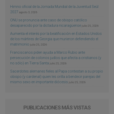
Himno oficial de la Jornada Mundial de la Juventud Seúl
2027
agosto 3, 2026
ONU se pronuncia ante caso de obispo católico
desaparecido por la dictadura nicaragüense
julio 25, 2026
Aumenta el interés por la beatificación en Estados Unidos
de los mártires de Georgia que murieron defendiendo el
matrimonio
julio 25, 2026
Franciscanos piden ayuda a Marco Rubio ante
persecución de colonos judíos que afecta a cristianos (y
no sólo) en Tierra Santa
julio 25, 2026
Sacerdotes alemanes fieles al Papa contestan a su propio
obispo (y cardenal) quien les orilla a bendecir parejas del
mismo sexo en importante diócesis
julio 25, 2026
PUBLICACIONES MÁS VISTAS