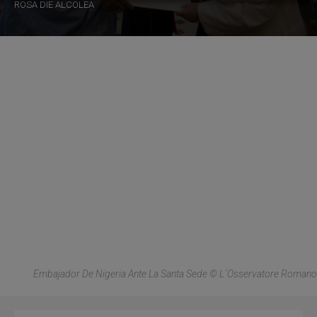
ROSA DIE ALCOLEA
Embajador De Nigeria Ante La Santa Sede © L´Osservatore Romano