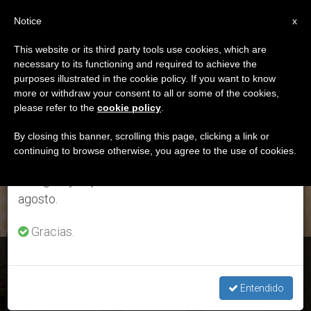
ES
Notice
×
x
Aviso importante
This website or its third party tools use cookies, which are
necessary to its functioning and required to achieve the
Del 27 de julio al 7 de agosto haremos la pausa
ETIQUETA
purposes illustrated in the cookie policy. If you want to know
anual, aprovechando que en el periodo de verano
Posts Tagged ‘nigeria’
more or withdraw your consent to all or some of the cookies,
please refer to the
cookie policy
.
se generan menos informaciones y también el
consumo de las mismas disminuye.
By closing this banner, scrolling this page, clicking a link or
continuing to browse otherwise, you agree to the use of cookies.
ÚLTIMAS NOTICIAS
Retomamos el trabajo ordinario de las ediciones
en inglés y español de ZENIT el lunes 10 de
agosto.
Gracias.
Nigeria: El Papa recibió al embajador Godwin George Umo
Entendido
DEC 12, 2017 12:06