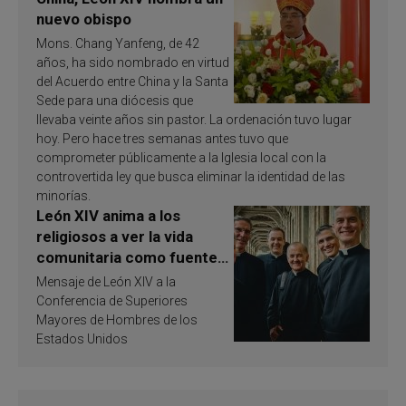
nuevo obispo
Mons. Chang Yanfeng, de 42
años, ha sido nombrado en virtud
del Acuerdo entre China y la Santa
Sede para una diócesis que
llevaba veinte años sin pastor. La ordenación tuvo lugar
hoy. Pero hace tres semanas antes tuvo que
comprometer públicamente a la Iglesia local con la
controvertida ley que busca eliminar la identidad de las
minorías.
León XIV anima a los
religiosos a ver la vida
comunitaria como fuente
de inspiración y
Mensaje de León XIV a la
santificación
Conferencia de Superiores
Mayores de Hombres de los
Estados Unidos