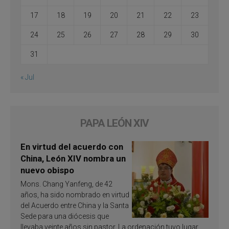
17
18
19
20
21
22
23
24
25
26
27
28
29
30
31
« Jul
PAPA LEÓN XIV
En virtud del acuerdo con
China, León XIV nombra un
nuevo obispo
Mons. Chang Yanfeng, de 42
años, ha sido nombrado en virtud
del Acuerdo entre China y la Santa
Sede para una diócesis que
llevaba veinte años sin pastor. La ordenación tuvo lugar