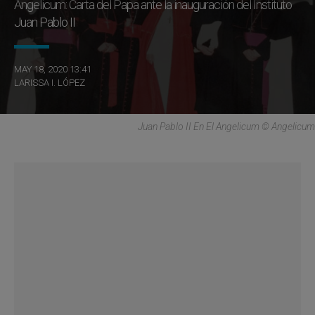
Angelicum: Carta del Papa ante la inauguración del Instituto
Juan Pablo II
MAY 18, 2020 13:41
LARISSA I. LÓPEZ
Juan Pablo II En El Angelicum © Angelicum