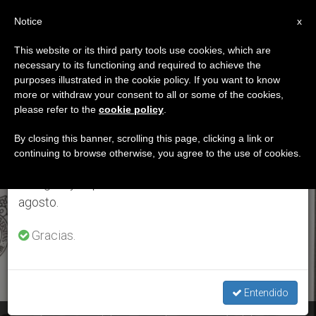
ES
Notice
×
x
Aviso importante
This website or its third party tools use cookies, which are
necessary to its functioning and required to achieve the
Del 27 de julio al 7 de agosto haremos la pausa
ETIQUETA
purposes illustrated in the cookie policy. If you want to know
anual, aprovechando que en el periodo de verano
Posts Tagged ‘rector
more or withdraw your consent to all or some of the cookies,
please refer to the
cookie policy
.
se generan menos informaciones y también el
Magnífico’
consumo de las mismas disminuye.
By closing this banner, scrolling this page, clicking a link or
continuing to browse otherwise, you agree to the use of cookies.
Retomamos el trabajo ordinario de las ediciones
en inglés y español de ZENIT el lunes 10 de
ÚLTIMAS NOTICIAS
agosto.
Gracias.
Entendido