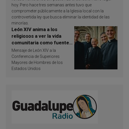
hoy. Pero hace tres semanas antes tuvo que
comprometer públicamente a la Iglesia local con la
controvertida ley que busca eliminar la identidad de las
minorías.
León XIV anima a los
religiosos a ver la vida
comunitaria como fuente
de inspiración y
Mensaje de León XIV a la
santificación
Conferencia de Superiores
Mayores de Hombres de los
Estados Unidos