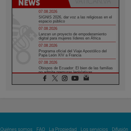
07.08.2026
SIGNIS 2026, dar voz a las religiosas en el
espacio público
07.08.2026
Lanzan un proyecto de empoderamiento
digital para mujeres líderes en África
07.08.2026
Programa oficial del Viaje Apostólico del
Papa León XIV a Francia
07.08.2026
Obispos de Ecuador: El bien de las familias
no admite premuras legislativas
06.08.2026
Cardenal Parolin: La paz comienza con la
empatía al dolor del otro
06.08.2026
Fray Marco Vianelli: Aprender el Evangelio
de la Paz en la Escuela de San Francisco
06.08.2026
La visita del Papa León XIV a Asís en un
minuto
Quiénes somos
FAQ
La Propiedad
Los servicios
Difusión
06.08.2026