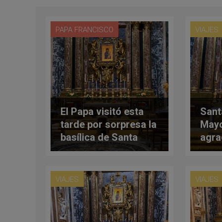
PAPA FRANCISCO
VIAJES
El Papa visitó esta
Sant
tarde por sorpresa la
Mayo
basílica de Santa
agra
María la Mayor
los 
a Ma
VIAJES
VIAJES