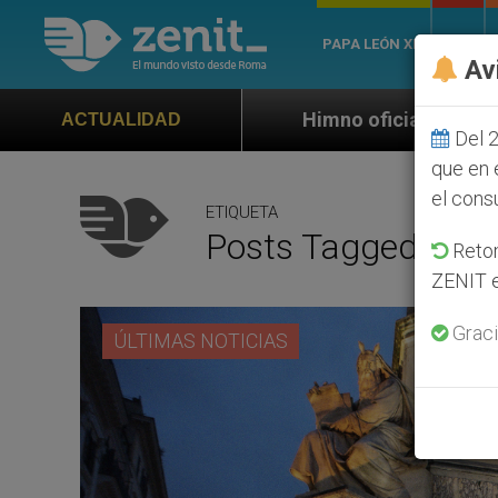
PAPA LEÓN XIV
ROMA
Av
Himno oficial de la Jornada Mundial de la Juventud Se
ACTUALIDAD
Del 2
que en 
el cons
ETIQUETA
Posts Tagged ‘san
Retom
ZENIT e
Graci
ÚLTIMAS NOTICIAS