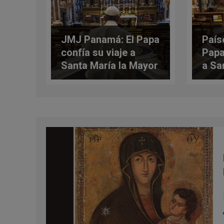
JMJ Panamá: El Papa
Paíse
confía su viaje a
Papa
Santa María la Mayor
a Sa
May