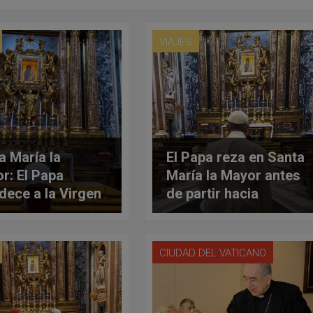
VIAJES
a María la
El Papa reza en Santa
r: El Papa
María la Mayor antes
dece a la Virgen
de partir hacia
frutos de su viaje
Marruecos
rruecos
CIUDAD DEL VATICANO