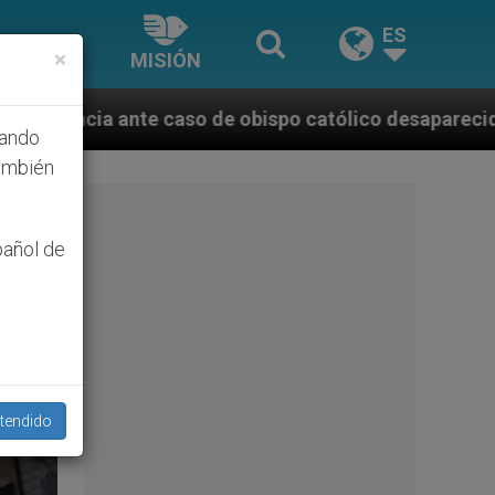
ES
×
MISIÓN
católico desaparecido por la dictadura nicaragüense
hando
ambién
pañol de
tendido