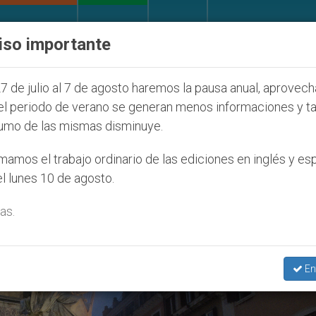
IGLESIA Y MUNDO
DOCUMENTOS
DONATIVOS
iso importante
úl 2027
ONU se pronuncia ante caso de obispo 
7 de julio al 7 de agosto haremos la pausa anual, aprovec
el periodo de verano se generan menos informaciones y t
umo de las mismas disminuye.
ta Maria La Mayor’
amos el trabajo ordinario de las ediciones en inglés y es
l lunes 10 de agosto.
as.
En