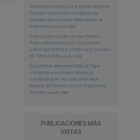
Aumenta el interés por la beatificación en
Estados Unidos de los mártires de
Georgia que murieron defendiendo el
matrimonio
julio 25, 2026
Franciscanos piden ayuda a Marco
Rubio ante persecución de colonos
judíos que afecta a cristianos (y no sólo)
en Tierra Santa
julio 25, 2026
Sacerdotes alemanes fieles al Papa
contestan a su propio obispo (y
cardenal) quien les orilla a bendecir
parejas del mismo sexo en importante
diócesis
julio 25, 2026
PUBLICACIONES MÁS
VISTAS