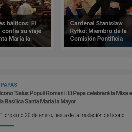
s bálticos: El
Cardenal Stanisław
 confía su viaje
Ryłko: Miembro de la
nta María la
Comisión Pontificia
or
para el Estado
Vaticano
PAPAS
Icono 'Salus Populi Romani': El Papa celebrará la Misa 
la Basílica Santa María la Mayor
El próximo 28 de enero, fiesta de la traslación del icono