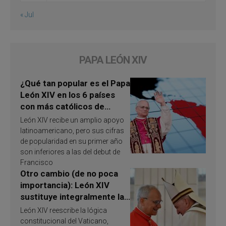
« Jul
PAPA LEÓN XIV
¿Qué tan popular es el Papa
León XIV en los 6 países
con más católicos de
América Latina en 2026?
León XIV recibe un amplio apoyo
Publican resultados de
latinoamericano, pero sus cifras
investigación
de popularidad en su primer año
son inferiores a las del debut de
Francisco
Otro cambio (de no poca
importancia): León XIV
sustituye integralmente la
ley vaticana de Papa
León XIV reescribe la lógica
Francisco
constitucional del Vaticano,