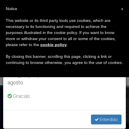
ES
Notice
×
x
Aviso importante
This website or its third party tools use cookies, which are
necessary to its functioning and required to achieve the
Del 27 de julio al 7 de agosto haremos la pausa
ETIQUETA
purposes illustrated in the cookie policy. If you want to know
anual, aprovechando que en el periodo de verano
Posts Tagged
more or withdraw your consent to all or some of the cookies,
please refer to the
cookie policy
.
se generan menos informaciones y también el
‘Universais Católica
consumo de las mismas disminuye.
By closing this banner, scrolling this page, clicking a link or
continuing to browse otherwise, you agree to the use of cookies.
De Valencia’
Retomamos el trabajo ordinario de las ediciones
en inglés y español de ZENIT el lunes 10 de
agosto.
ÚLTIMAS NOTICIAS
Informe: Los costes ocultos de los tratamientos de
Gracias.
infertilidad
Entendido
JUL 06, 2018 11:09
JUSTO AZNAR