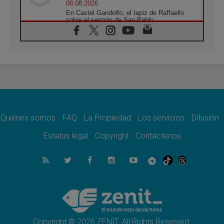
08.08.2026
En Castel Gandolfo, el tapiz de Raffaello
sobre el sermón de San Pablo
08.08.2026
En Colombia, «la paz no se compra con una
firma»
08.08.2026
En Venezuela celebraron los 416 años del
Santo Cristo de La Grita
08.08.2026
El Papa: en Santa Ágata contemplamos la
victoria del amor sobre la muerte
Quiénes somos
FAQ
La Propiedad
Los servicios
Difusión
08.08.2026
León XIV visitará el Santuario de la Madre
Estatus legal
Copyright
Contáctenos
del Buen Consejo de Genazzano
07.08.2026
Filipinas: el Vicariato Apostólico de Calapán
se convierte en diócesis
07.08.2026
Honduras: Los desplazados invisibles de una
crisis olvidada
Copyright © 2026 ZENIT. All Rights Reserved.