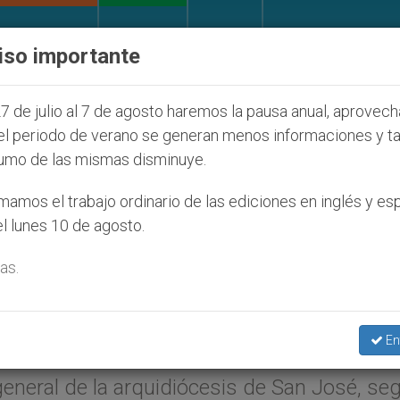
IGLESIA Y MUNDO
DOCUMENTOS
DONATIVOS
iso importante
n de colonos judíos que afecta a cristianos (y no sól
7 de julio al 7 de agosto haremos la pausa anual, aprovec
el periodo de verano se generan menos informaciones y t
umo de las mismas disminuye.
diócesis de Limón (Costa
amos el trabajo ordinario de las ediciones en inglés y es
l lunes 10 de agosto.
as.
iciembre 2005 (
ZENIT.org
).- Benedicto XVI
En
Limón en Costa Rica al Reverendo Padre Jo
 general de la arquidiócesis de San José, se