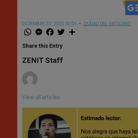
DICIEMBRE 02, 2005 00:00
CIUDAD DEL VATICANO
W
M
F
T
S
h
e
a
w
h
a
s
c
i
a
t
s
e
t
r
Share this Entry
s
e
b
t
e
A
n
o
e
p
g
o
r
ZENIT Staff
p
e
k
r
View all articles