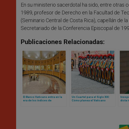
En su ministerio sacerdotal ha sido, entre otras
1989, profesor de Derecho en la Facultad de Teo
(Seminario Central de Costa Rica), capellán de la
Secretariado de la Conferencia Episcopal de 199
Publicaciones Relacionadas:
El Banco Vaticano entra en la
Un Cuartel para el Siglo XXI:
Inespe
era de los índices de
Cómo planea el Vaticano
dicta 
referencia basados ​​en la fe
reconstruir la sede de la
contra
Guardia Suiza
repeti