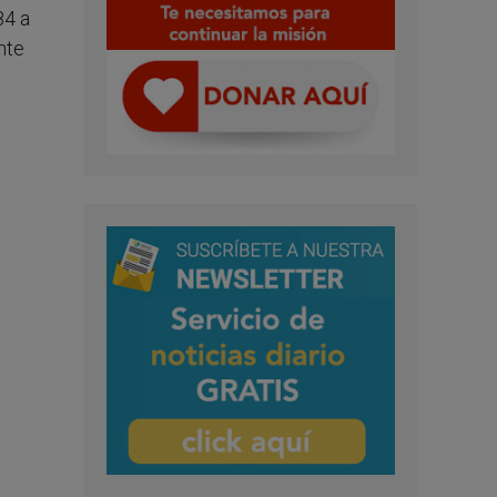
84 a
nte