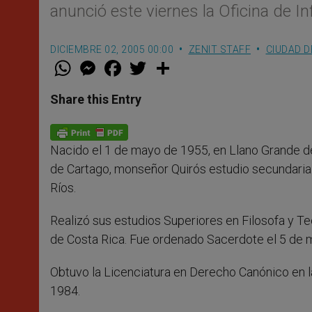
anunció este viernes la Oficina de I
DICIEMBRE 02, 2005 00:00
ZENIT STAFF
CIUDAD D
W
M
F
T
S
h
e
a
w
h
a
s
c
i
a
t
s
e
t
r
Share this Entry
s
e
b
t
e
A
n
o
e
p
g
o
r
p
e
k
Nacido el 1 de mayo de 1955, en Llano Grande d
r
de Cartago, monseñor Quirós estudio secundaria
Ríos.
Realizó sus estudios Superiores en Filosofa y Te
de Costa Rica. Fue ordenado Sacerdote el 5 de 
Obtuvo la Licenciatura en Derecho Canónico en l
1984.