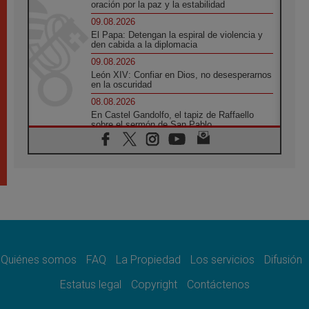
oración por la paz y la estabilidad
09.08.2026
El Papa: Detengan la espiral de violencia y
den cabida a la diplomacia
09.08.2026
León XIV: Confiar en Dios, no desesperarnos
en la oscuridad
08.08.2026
En Castel Gandolfo, el tapiz de Raffaello
sobre el sermón de San Pablo
08.08.2026
En Colombia, «la paz no se compra con una
firma»
08.08.2026
En Venezuela celebraron los 416 años del
Santo Cristo de La Grita
08.08.2026
El Papa: en Santa Ágata contemplamos la
victoria del amor sobre la muerte
Quiénes somos
FAQ
La Propiedad
Los servicios
Difusión
08.08.2026
León XIV visitará el Santuario de la Madre
Estatus legal
Copyright
Contáctenos
del Buen Consejo de Genazzano
07.08.2026