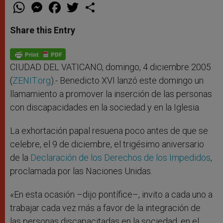
W
M
F
T
S
h
e
a
w
h
a
s
c
i
a
t
s
e
t
r
Share this Entry
s
e
b
t
e
A
n
o
e
p
g
o
r
p
e
k
r
CIUDAD DEL VATICANO, domingo, 4 diciembre 2005
(
ZENIT.org
).- Benedicto XVI lanzó este domingo un
llamamiento a promover la inserción de las personas
con discapacidades en la sociedad y en la Iglesia.
La exhortación papal resuena poco antes de que se
celebre, el 9 de diciembre, el trigésimo aniversario
de la
Declaración de los Derechos de los Impedidos
,
proclamada por las Naciones Unidas.
«En esta ocasión –dijo pontífice–, invito a cada uno a
trabajar cada vez más a favor de la integración de
las personas discapacitadas en la sociedad, en el