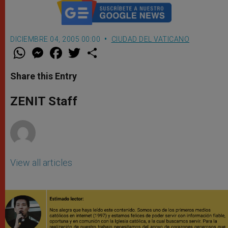
DICIEMBRE 04, 2005 00:00
CIUDAD DEL VATICANO
W
M
F
T
S
h
e
a
w
h
a
s
c
i
a
t
s
e
t
r
Share this Entry
s
e
b
t
e
A
n
o
e
p
g
o
r
ZENIT Staff
p
e
k
r
View all articles