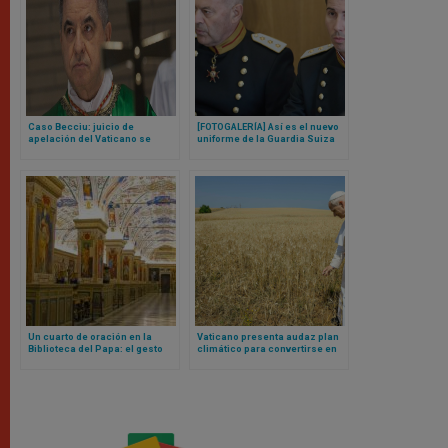
Caso Becciu: juicio de
[FOTOGALERÍA] Así es el nuevo
apelación del Vaticano se
uniforme de la Guardia Suiza
adentra en aguas inexploradas
del Papa
en medio de cuestionamientos
sobre el papel de la fiscalía
Un cuarto de oración en la
Vaticano presenta audaz plan
Biblioteca del Papa: el gesto
climático para convertirse en
del Vaticano hacia los
primer Estado Carbono Neutral
musulmanes desata polémica
del mundo