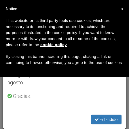
ES
Notice
×
x
Aviso importante
This website or its third party tools use cookies, which are
necessary to its functioning and required to achieve the
Del 27 de julio al 7 de agosto haremos la pausa
purposes illustrated in the cookie policy. If you want to know
anual, aprovechando que en el periodo de verano
more or withdraw your consent to all or some of the cookies,
please refer to the
cookie policy
.
se generan menos informaciones y también el
consumo de las mismas disminuye.
By closing this banner, scrolling this page, clicking a link or
continuing to browse otherwise, you agree to the use of cookies.
Retomamos el trabajo ordinario de las ediciones
en inglés y español de ZENIT el lunes 10 de
agosto.
Gracias.
Entendido