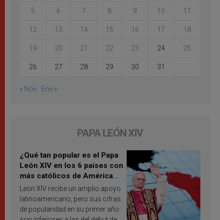
5
6
7
8
9
10
11
12
13
14
15
16
17
18
19
20
21
22
23
24
25
26
27
28
29
30
31
« Nov
Ene »
PAPA LEÓN XIV
¿Qué tan popular es el Papa
León XIV en los 6 países con
más católicos de América
Latina en 2026? Publican
León XIV recibe un amplio apoyo
resultados de investigación
latinoamericano, pero sus cifras
de popularidad en su primer año
son inferiores a las del debut de