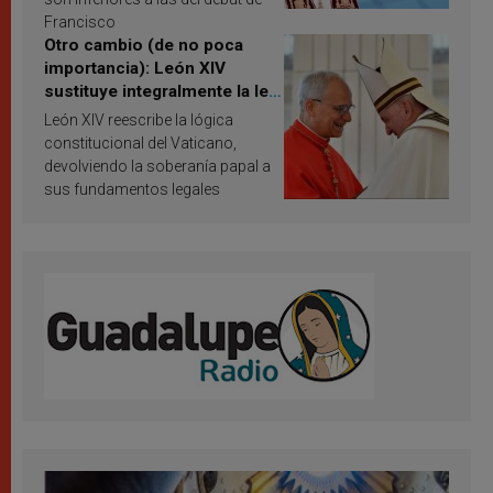
Francisco
Otro cambio (de no poca
importancia): León XIV
sustituye integralmente la ley
vaticana de Papa Francisco
León XIV reescribe la lógica
constitucional del Vaticano,
devolviendo la soberanía papal a
sus fundamentos legales