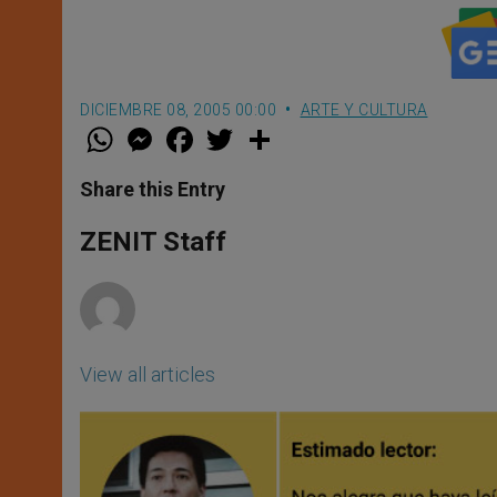
DICIEMBRE 08, 2005 00:00
ARTE Y CULTURA
W
M
F
T
S
h
e
a
w
h
a
s
c
i
a
t
s
e
t
r
Share this Entry
s
e
b
t
e
A
n
o
e
p
g
o
r
ZENIT Staff
p
e
k
r
View all articles