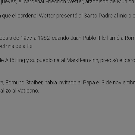
jueves, el cardenal Friedrich Wetter, arzobispo de Munich.
n que el cardenal Wetter presentó al Santo Padre al inicio 
cesis de 1977 a 1982, cuando Juan Pablo II le llamó a Ro
ctrina de a Fe.
de Altötting y su pueblo natal Marktl-am-Inn, precisó el car
ra, Edmund Stoiber, había invitado al Papa el 3 de noviemb
alizó al Vaticano.