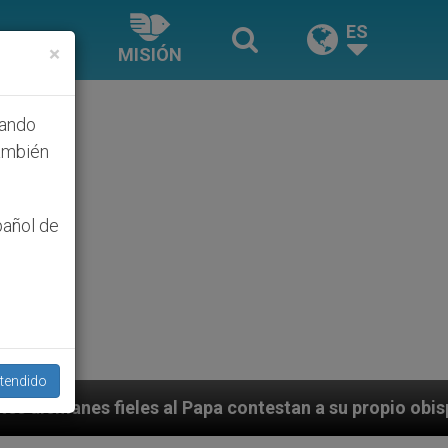
ES
×
MISIÓN
hando
ambién
pañol de
tendido
Papa contestan a su propio obispo (y cardenal) quien 