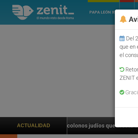
PAPA LEÓN XIV
ROMA
Av
Del 2
que en 
el cons
Retom
ZENIT e
Graci
de colonos judíos que afecta a cristianos (y no sólo)
ACTUALIDAD