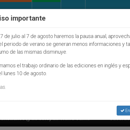
IGLESIA Y MUNDO
DOCUMENTOS
DONATIVOS
iso importante
7 de julio al 7 de agosto haremos la pausa anual, aprovec
el periodo de verano se generan menos informaciones y t
umo de las mismas disminuye.
amos el trabajo ordinario de las ediciones en inglés y es
l lunes 10 de agosto.
as.
En
 en Tierra Santa
Sacerdotes alemanes fieles al 