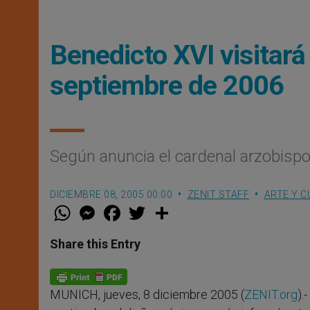
Benedicto XVI visitará
septiembre de 2006
Según anuncia el cardenal arzobisp
DICIEMBRE 08, 2005 00:00
ZENIT STAFF
ARTE Y C
W
M
F
T
S
h
e
a
w
h
a
s
c
i
a
t
s
e
t
r
Share this Entry
s
e
b
t
e
A
n
o
e
p
g
o
r
p
e
k
MUNICH, jueves, 8 diciembre 2005 (
ZENIT.org
).
r