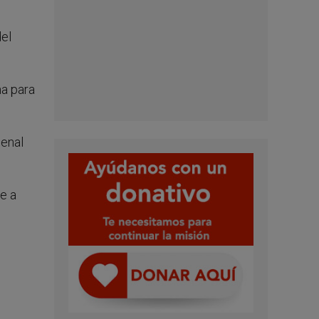
del
ma para
denal
re a