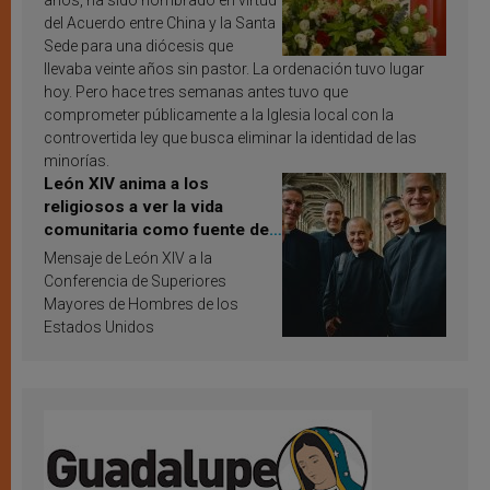
años, ha sido nombrado en virtud
del Acuerdo entre China y la Santa
Sede para una diócesis que
llevaba veinte años sin pastor. La ordenación tuvo lugar
hoy. Pero hace tres semanas antes tuvo que
comprometer públicamente a la Iglesia local con la
controvertida ley que busca eliminar la identidad de las
minorías.
León XIV anima a los
religiosos a ver la vida
comunitaria como fuente de
inspiración y santificación
Mensaje de León XIV a la
Conferencia de Superiores
Mayores de Hombres de los
Estados Unidos