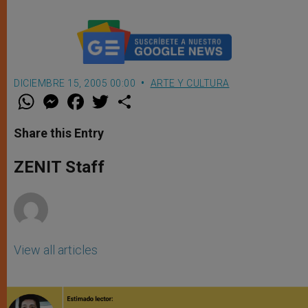
DICIEMBRE 15, 2005 00:00
ARTE Y CULTURA
W
M
F
T
S
h
e
a
w
h
a
s
c
i
a
t
s
e
t
r
Share this Entry
s
e
b
t
e
A
n
o
e
p
g
o
r
ZENIT Staff
p
e
k
r
View all articles