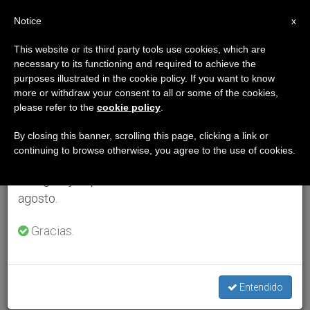
ES
Notice
×
x
Aviso importante
This website or its third party tools use cookies, which are
necessary to its functioning and required to achieve the
Del 27 de julio al 7 de agosto haremos la pausa
purposes illustrated in the cookie policy. If you want to know
anual, aprovechando que en el periodo de verano
more or withdraw your consent to all or some of the cookies,
please refer to the
cookie policy
.
se generan menos informaciones y también el
consumo de las mismas disminuye.
By closing this banner, scrolling this page, clicking a link or
continuing to browse otherwise, you agree to the use of cookies.
Retomamos el trabajo ordinario de las ediciones
en inglés y español de ZENIT el lunes 10 de
agosto.
Gracias.
Entendido