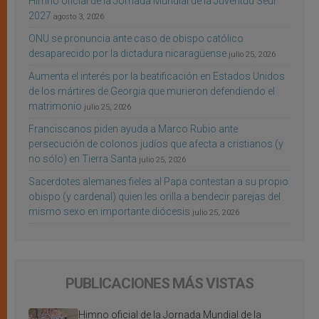
Himno oficial de la Jornada Mundial de la Juventud Seúl
2027
agosto 3, 2026
ONU se pronuncia ante caso de obispo católico
desaparecido por la dictadura nicaragüense
julio 25, 2026
Aumenta el interés por la beatificación en Estados Unidos
de los mártires de Georgia que murieron defendiendo el
matrimonio
julio 25, 2026
Franciscanos piden ayuda a Marco Rubio ante
persecución de colonos judíos que afecta a cristianos (y
no sólo) en Tierra Santa
julio 25, 2026
Sacerdotes alemanes fieles al Papa contestan a su propio
obispo (y cardenal) quien les orilla a bendecir parejas del
mismo sexo en importante diócesis
julio 25, 2026
PUBLICACIONES MÁS VISTAS
Himno oficial de la Jornada Mundial de la