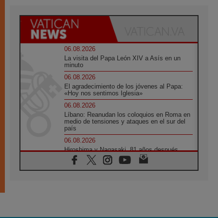
06.08.2026
La visita del Papa León XIV a Asís en un
minuto
06.08.2026
El agradecimiento de los jóvenes al Papa:
«Hoy nos sentimos Iglesia»
06.08.2026
Líbano: Reanudan los coloquios en Roma en
medio de tensiones y ataques en el sur del
país
06.08.2026
Hiroshima y Nagasaki, 81 años después.
Comienzan "Diez Días Oración por la Paz"
06.08.2026
Pizzaballa en Asís: los cristianos quieren
paz
06.08.2026
Sturla: La visita de León XIV será una buena
noticia para todo el Uruguay