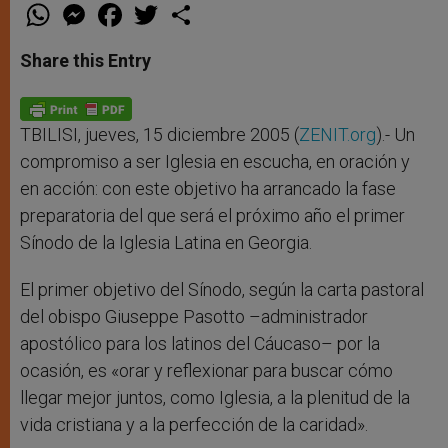
W
M
F
T
S
h
e
a
w
h
a
s
c
i
a
t
s
e
t
r
Share this Entry
s
e
b
t
e
A
n
o
e
p
g
o
r
p
e
k
r
TBILISI, jueves, 15 diciembre 2005 (
ZENIT.org
).- Un
compromiso a ser Iglesia en escucha, en oración y
en acción: con este objetivo ha arrancado la fase
preparatoria del que será el próximo año el primer
Sínodo de la Iglesia Latina en Georgia.
El primer objetivo del Sínodo, según la carta pastoral
del obispo Giuseppe Pasotto –administrador
apostólico para los latinos del Cáucaso– por la
ocasión, es «orar y reflexionar para buscar cómo
llegar mejor juntos, como Iglesia, a la plenitud de la
vida cristiana y a la perfección de la caridad».